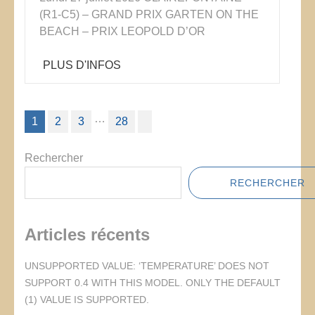
(R1-C5) – GRAND PRIX GARTEN ON THE
BEACH – PRIX LEOPOLD D’OR
PLUS D'INFOS
Pagination
…
1
2
3
28
des
publications
Rechercher
RECHERCHER
Articles récents
UNSUPPORTED VALUE: ‘TEMPERATURE’ DOES NOT
SUPPORT 0.4 WITH THIS MODEL. ONLY THE DEFAULT
(1) VALUE IS SUPPORTED.