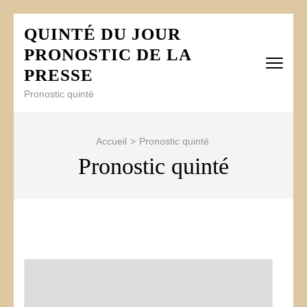
Aller
QUINTÉ DU JOUR
au
PRONOSTIC DE LA
contenu
(Pressez
PRESSE
Entrée)
Pronostic quinté
Accueil
>
Pronostic quinté
Pronostic quinté