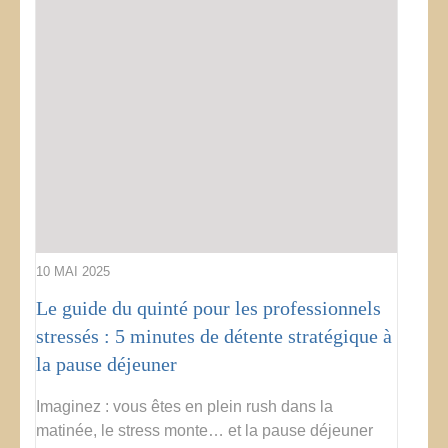
10 MAI 2025
Le guide du quinté pour les professionnels
stressés : 5 minutes de détente stratégique à
la pause déjeuner
Imaginez : vous êtes en plein rush dans la
matinée, le stress monte… et la pause déjeuner