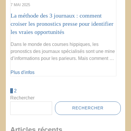
7 MAI 2025
La méthode des 3 journaux : comment
croiser les pronostics presse pour identifier
les vraies opportunités
Dans le monde des courses hippiques, les
pronostics des journaux spécialisés sont une mine
d’informations pour les parieurs. Mais comment …
Plus d'infos
Pagination
1
2
des
Rechercher
publications
RECHERCHER
Articles récents