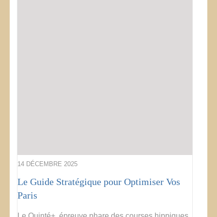
14 DÉCEMBRE 2025
Le Guide Stratégique pour Optimiser Vos
Paris
Le Quinté+, épreuve phare des courses hippiques