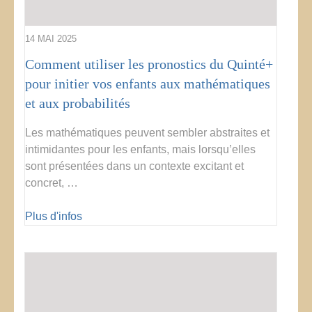
14 MAI 2025
Comment utiliser les pronostics du Quinté+
pour initier vos enfants aux mathématiques
et aux probabilités
Les mathématiques peuvent sembler abstraites et
intimidantes pour les enfants, mais lorsqu’elles
sont présentées dans un contexte excitant et
concret, …
Plus d'infos