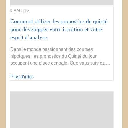
9 MAI 2025
Comment utiliser les pronostics du quinté
pour développer votre intuition et votre
esprit d’analyse
Dans le monde passionnant des courses
hippiques, les pronostics du Quinté du jour
occupent une place centrale. Que vous suiviez …
Plus d'infos