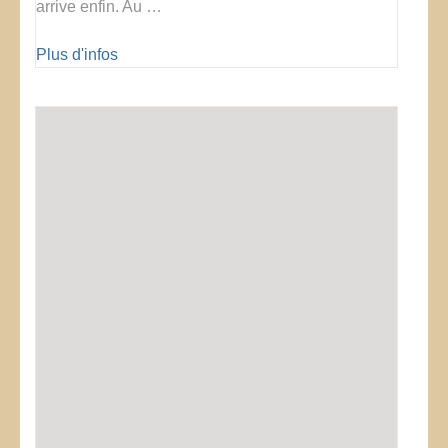
arrive enfin. Au …
Plus d'infos