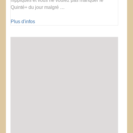
hippiques et vous ne voulez pas manquer le
Quinté+ du jour malgré …
Plus d'infos