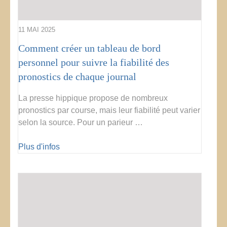
11 MAI 2025
Comment créer un tableau de bord
personnel pour suivre la fiabilité des
pronostics de chaque journal
La presse hippique propose de nombreux
pronostics par course, mais leur fiabilité peut varier
selon la source. Pour un parieur …
Plus d'infos