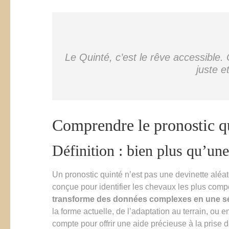
Le Quinté, c’est le rêve accessible.
juste e
Comprendre le pronostic qui
Définition : bien plus qu’un
Un pronostic quinté n’est pas une devinette aléa
conçue pour identifier les chevaux les plus compét
transforme des données complexes en une sél
la forme actuelle, de l’adaptation au terrain, ou 
compte pour offrir une aide précieuse à la prise d