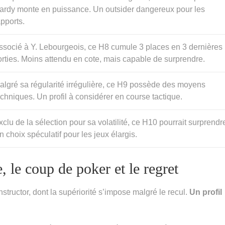
ardy monte en puissance. Un outsider dangereux pour les
apports.
ssocié à Y. Lebourgeois, ce H8 cumule 3 places en 3 dernières
orties. Moins attendu en cote, mais capable de surprendre.
algré sa régularité irrégulière, ce H9 possède des moyens
echniques. Un profil à considérer en course tactique.
xclu de la sélection pour sa volatilité, ce H10 pourrait surprendr
n choix spéculatif pour les jeux élargis.
, le coup de poker et le regret
nstructor, dont la supériorité s’impose malgré le recul.
Un profil