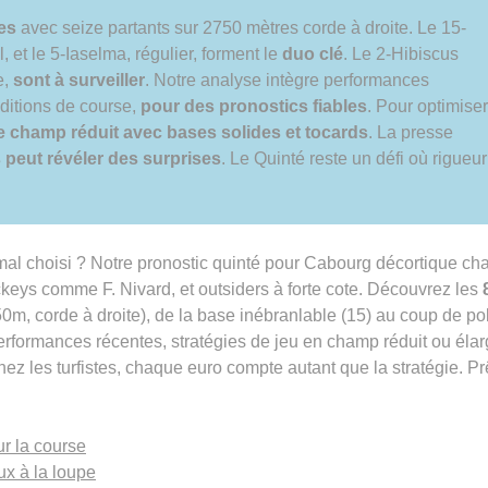
es
avec seize partants sur 2750 mètres corde à droite. Le 15-
, et le 5-Iaselma, régulier, forment le
duo clé
. Le 2-Hibiscus
e,
sont à surveiller
. Notre analyse intègre performances
nditions de course,
pour des pronostics fiables
. Pour optimiser
 le champ réduit avec bases solides et tocards
. La presse
s peut révéler des surprises
. Le Quinté reste un défi où rigueur
al choisi ? Notre pronostic quinté pour Cabourg décortique ch
ockeys comme F. Nivard, et outsiders à forte cote. Découvrez les
0m, corde à droite), de la base inébranlable (15) au coup de po
rformances récentes, stratégies de jeu en champ réduit ou élarg
hez les turfistes, chaque euro compte autant que la stratégie. Pr
ur la course
ux à la loupe