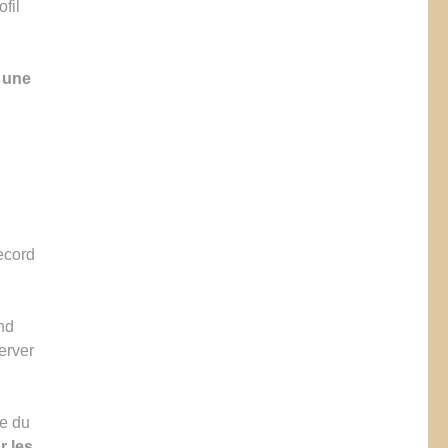
fil
 une
record
nd
erver
ie du
r les