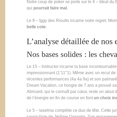
Notre coup de poker se porte sur le 4 – Ideal du 
qui
pourrait faire mal
.
Le 9 – Iggy des Rioults incarne notre regret. Moi
belle cote
.
L’analyse détaillée de nos 
Nos bases solides : les chev
Le 15 – Instructor incarne la base incontournable.
impressionnant (1’11″1). Même avec un recul de 
récentes performances (4a 4a 9a) et son palmarès s
Dream Vacation, ce hongre de 7 ans a prouvé sa 
Abrivard, qui le connaît par cœur, reste un atout 
de l’énergie en fin de course en font
un choix in
Le 5 – Iaselma complète ce duo de tête. Cette ju
savoir-faire de Jérôme Gosselin. Son engagement