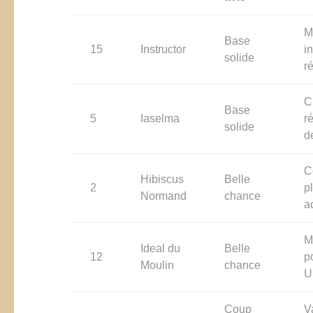
M
Base
15
Instructor
i
solide
ré
C
Base
5
Iaselma
r
solide
d
C
Hibiscus
Belle
2
p
Normand
chance
a
M
Ideal du
Belle
12
p
Moulin
chance
U
Coup
V