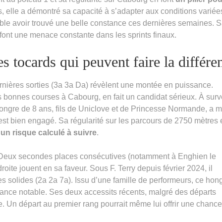
, elle a démontré sa capacité à s’adapter aux conditions variée
mble avoir trouvé une belle constance ces dernières semaines. 
n font une menace constante dans les sprints finaux.
es tocards qui peuvent faire la différe
ernières sorties (3a 3a Da) révèlent une montée en puissance.
 bonnes courses à Cabourg, en fait un candidat sérieux. À surve
hongre de 8 ans, fils de Uniclove et de Princesse Normande, a 
il est bien engagé. Sa régularité sur les parcours de 2750 mètres 
t
un risque calculé à suivre
.
 Deux secondes places consécutives (notamment à Enghien le
ite jouent en sa faveur. Sous F. Terry depuis février 2024, il
s solides (2a 2a 7a). Issu d’une famille de performeurs, ce hon
nce notable. Ses deux accessits récents, malgré des départs
lite. Un départ au premier rang pourrait même lui offrir une chance