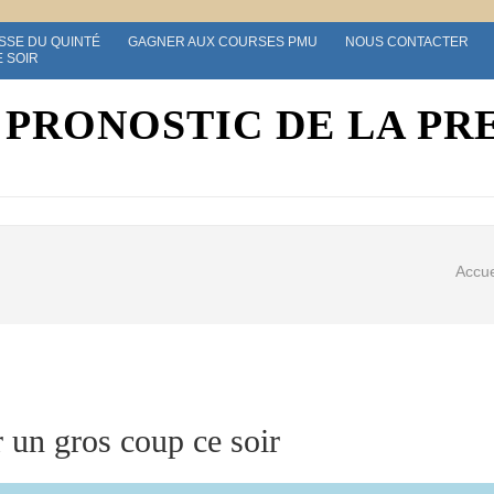
SSE DU QUINTÉ
GAGNER AUX COURSES PMU
NOUS CONTACTER
E SOIR
 PRONOSTIC DE LA PR
Accue
r un gros coup ce soir