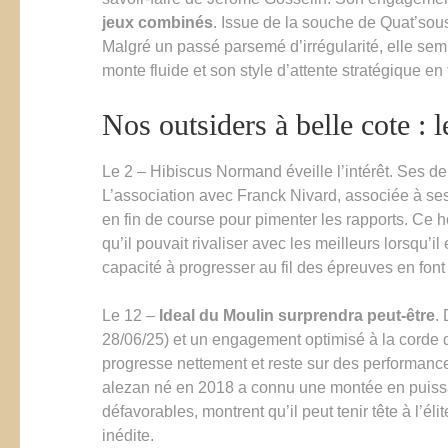
jeux combinés
. Issue de la souche de Quat’sous
Malgré un passé parsemé d’irrégularité, elle se
monte fluide et son style d’attente stratégique e
Nos outsiders à belle cote : l
Le 2 – Hibiscus Normand éveille l’intérêt. Ses d
L’association avec Franck Nivard, associée à ses
en fin de course pour pimenter les rapports. Ce 
qu’il pouvait rivaliser avec les meilleurs lorsqu’
capacité à progresser au fil des épreuves en fon
Le 12 –
Ideal du Moulin surprendra peut-être
.
28/06/25) et un engagement optimisé à la corde dro
progresse nettement et reste sur des performance
alezan né en 2018 a connu une montée en puissa
défavorables, montrent qu’il peut tenir tête à l’é
inédite.