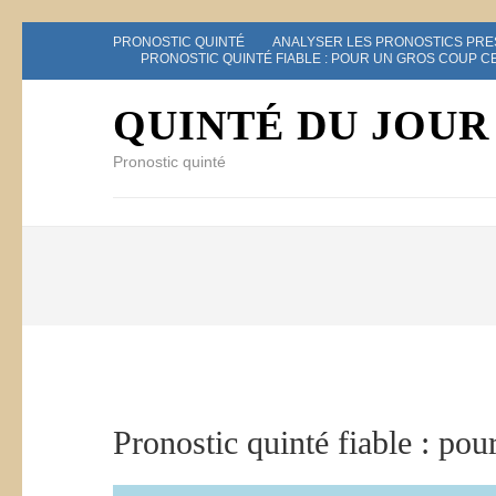
Aller
PRONOSTIC QUINTÉ
ANALYSER LES PRONOSTICS PRE
au
PRONOSTIC QUINTÉ FIABLE : POUR UN GROS COUP C
contenu
QUINTÉ DU JOUR
(Pressez
Entrée)
Pronostic quinté
Pronostic quinté fiable : pou