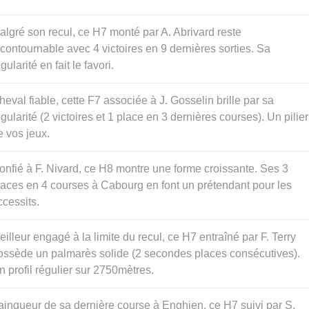
algré son recul, ce H7 monté par A. Abrivard reste
ncontournable avec 4 victoires en 9 dernières sorties. Sa
gularité en fait le favori.
heval fiable, cette F7 associée à J. Gosselin brille par sa
égularité (2 victoires et 1 place en 3 dernières courses). Un pilier
e vos jeux.
onfié à F. Nivard, ce H8 montre une forme croissante. Ses 3
laces en 4 courses à Cabourg en font un prétendant pour les
ccessits.
eilleur engagé à la limite du recul, ce H7 entraîné par F. Terry
ossède un palmarès solide (2 secondes places consécutives).
n profil régulier sur 2750mètres.
ainqueur de sa dernière course à Enghien, ce H7 suivi par S.