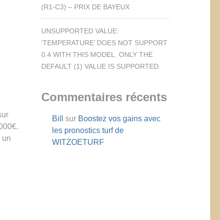
(R1-C3) – PRIX DE BAYEUX
UNSUPPORTED VALUE:
‘TEMPERATURE’ DOES NOT SUPPORT
0.4 WITH THIS MODEL. ONLY THE
DEFAULT (1) VALUE IS SUPPORTED.
Commentaires récents
sur
Bill
sur
Boostez vos gains avec
 000€.
les pronostics turf de
, un
WITZOETURF