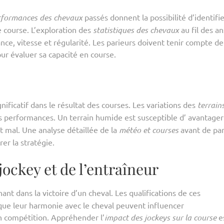
rformances des chevaux
passés donnent la possibilité d’identifi
 course. L’exploration des
statistiques des chevaux
au fil des an
nce, vitesse et régularité. Les parieurs doivent tenir compte de
our évaluer sa capacité en course.
nificatif dans le résultat des courses. Les variations des
terrain
es performances. Un terrain humide est susceptible d’ avantager
t mal. Une analyse détaillée de la
météo et courses
avant de par
rer la stratégie.
ockey et de l’entraîneur
nt dans la victoire d’un cheval. Les qualifications de ces
 que leur harmonie avec le cheval peuvent influencer
 compétition. Appréhender l’
impact des jockeys sur la course
e