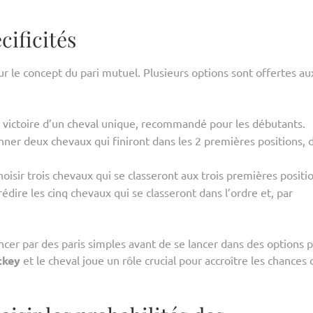
cificités
 le concept du pari mutuel. Plusieurs options sont offertes au
 la victoire d’un cheval unique, recommandé pour les débutants.
onner deux chevaux qui finiront dans les 2 premières positions, 
choisir trois chevaux qui se classeront aux trois premières positi
édire les cinq chevaux qui se classeront dans l’ordre et, par
cer par des paris simples avant de se lancer dans des options p
ckey
et le cheval joue un rôle crucial pour accroître les chances 