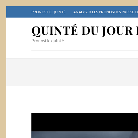
Aller
PRONOSTIC QUINTÉ
ANALYSER LES PRONOSTICS PRESSE 
au
contenu
QUINTÉ DU JOUR
(Pressez
Entrée)
Pronostic quinté