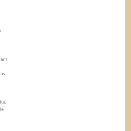
x
dans
ons.
lus
de