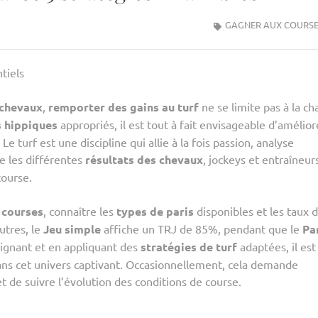
GAGNER AUX COURSE
tiels
 chevaux
,
remporter des gains au turf
ne se limite pas à la ch
 hippiques
appropriés, il est tout à fait envisageable d’amélior
 turf est une discipline qui allie à la fois passion, analyse
e les différentes
résultats des chevaux
, jockeys et entraîneur
course.
 courses
, connaître les
types de paris
disponibles et les taux 
utres, le
Jeu simple
affiche un TRJ de 85%, pendant que le
Pa
eignant et en appliquant des
stratégies de turf
adaptées, il est
s cet univers captivant. Occasionnellement, cela demande
t de suivre l’évolution des conditions de course.