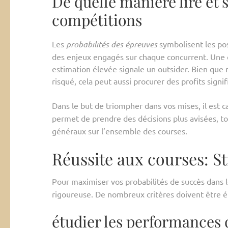
De quelle manière lire et s
compétitions
Les
probabilités des épreuves
symbolisent les pos
des enjeux engagés sur chaque concurrent. Une co
estimation élevée signale un outsider. Bien que 
risqué, cela peut aussi procurer des profits signi
Dans le but de triompher dans vos mises, il est ca
permet de prendre des décisions plus avisées, 
généraux sur l’ensemble des courses.
Réussite aux courses: S
Pour maximiser vos probabilités de succès dans 
rigoureuse. De nombreux critères doivent être é
étudier les performances