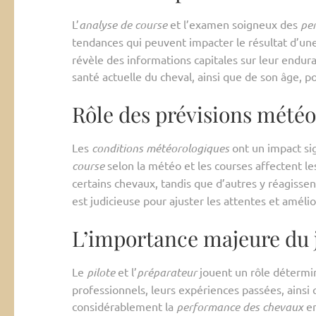
L’
analyse de course
et l’examen soigneux des
pe
tendances qui peuvent impacter le résultat d’une
révèle des informations capitales sur leur endura
santé actuelle du cheval, ainsi que de son âge, p
Rôle des prévisions météo
Les
conditions météorologiques
ont un impact sig
course
selon la météo et les courses affectent l
certains chevaux, tandis que d’autres y réagissen
est judicieuse pour ajuster les attentes et amélio
L’importance majeure du j
Le
pilote
et l’
préparateur
jouent un rôle détermina
professionnels, leurs expériences passées, ainsi
considérablement la
performance des chevaux
en