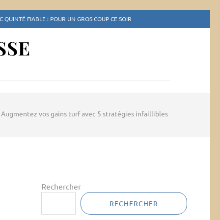
 QUINTÉ FIABLE : POUR UN GROS COUP CE SOIR
SSE
Augmentez vos gains turf avec 5 stratégies infaillibles
Rechercher
RECHERCHER