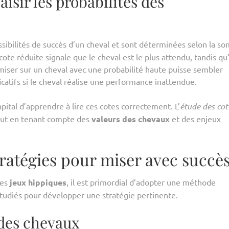
aisir les probabilités des
sibilités de succès d’un cheval et sont déterminées selon la 
te réduite signale que le cheval est le plus attendu, tandis qu
miser sur un cheval avec une probabilité haute puisse sembler
ficatifs si le cheval réalise une performance inattendue.
pital d’apprendre à lire ces cotes correctement. L’
étude des cot
tout en tenant compte des
valeurs des chevaux
et des enjeux
tratégies pour miser avec succè
les
jeux hippiques
, il est primordial d’adopter une méthode
tudiés pour développer une stratégie pertinente.
 des chevaux