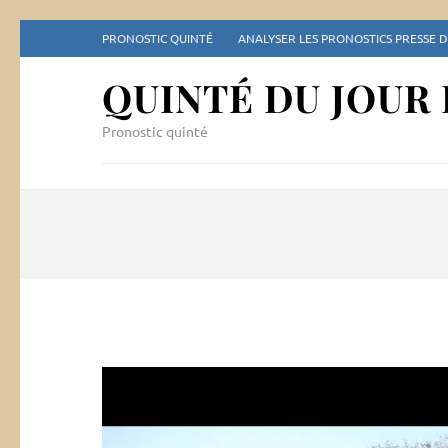
Aller
PRONOSTIC QUINTÉ
ANALYSER LES PRONOSTICS PRESSE 
au
contenu
QUINTÉ DU JOUR
(Pressez
Entrée)
Pronostic quinté