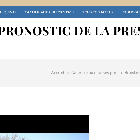
DU QUINTÉ
GAGNER AUX COURSES PMU
NOUS CONTACTER
PRONOSTIC
 PRONOSTIC DE LA PRE
Accueil
>
Gagner aux courses pmu
>
Boostez