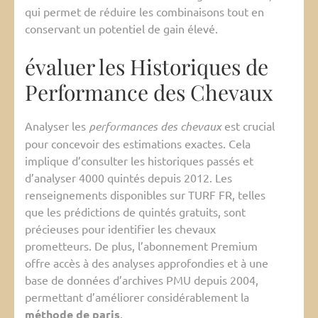
qui permet de réduire les combinaisons tout en
conservant un potentiel de gain élevé.
évaluer les Historiques de
Performance des Chevaux
Analyser les
performances des chevaux
est crucial
pour concevoir des estimations exactes. Cela
implique d’consulter les historiques passés et
d’analyser 4000 quintés depuis 2012. Les
renseignements disponibles sur TURF FR, telles
que les prédictions de quintés gratuits, sont
précieuses pour identifier les chevaux
prometteurs. De plus, l’abonnement Premium
offre accès à des analyses approfondies et à une
base de données d’archives PMU depuis 2004,
permettant d’améliorer considérablement la
méthode de paris
.