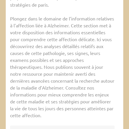
stratégies de paris.
Plongez dans le domaine de l’information relatives
à l’affection liée à Alzheimer. Cette section met à
votre disposition des informations essentielles
pour comprendre cette affection délicate. Ici vous
découvrirez des analyses détaillés relatifs aux
causes de cette pathologie, ses signes, leurs
examens possibles et ses approches
thérapeutiques. Nous publions souvent à jour
notre ressource pour maintenir averti des
dernières avancées concernant la recherche autour
de la maladie d’Alzheimer. Consultez nos
informations pour mieux comprendre les enjeux
de cette maladie et ses stratégies pour améliorer
la vie de tous les jours des personnes atteintes par
cette affection.