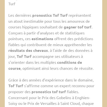
Turf
Les dernières
pronostics
Tof Turf
représentent
un atout inestimable pour tous les amoureux de
courses hippiques souhaitant de
gagner tof turf
.
Conçues à partir d’analyses et de statistiques
pointues, ces
estimations
offrent des prédictions
fiables qui contribuent de mieux appréhender les
résultats des chevaux
. à l’aide de des données à
jour,
Tof Turf
accompagne ses utilisateurs à
s’orienter dans les multiples
conditions de
course
, optimisant ainsi leurs chances de réussite.
Grâce à des années d’expérience dans le domaine,
Tof Turf
s’affirme comme un expert reconnu pour
proposer des
pronostics tof turf
fiables.
Concernant pour le Prix des Gobelins à Enghien-
Soisy ou le Prix de Versailles à Saint Cloud, chaque