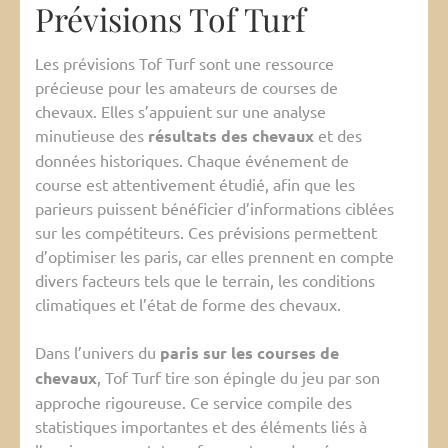
Prévisions Tof Turf
Les prévisions Tof Turf sont une ressource
précieuse pour les amateurs de courses de
chevaux. Elles s’appuient sur une analyse
minutieuse des
résultats des chevaux
et des
données historiques. Chaque événement de
course est attentivement étudié, afin que les
parieurs puissent bénéficier d’informations ciblées
sur les compétiteurs. Ces prévisions permettent
d’optimiser les paris, car elles prennent en compte
divers facteurs tels que le terrain, les conditions
climatiques et l’état de forme des chevaux.
Dans l’univers du
paris sur les courses de
chevaux
, Tof Turf tire son épingle du jeu par son
approche rigoureuse. Ce service compile des
statistiques importantes et des éléments liés à