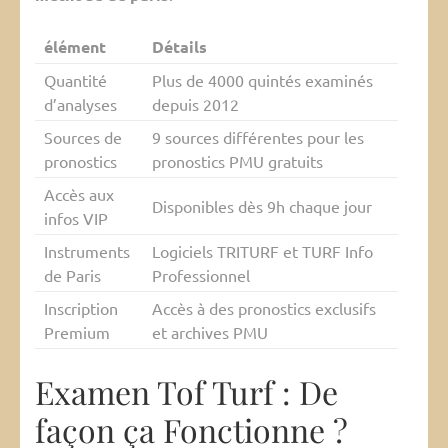
élément
Détails
Quantité
Plus de 4000 quintés examinés
d’analyses
depuis 2012
Sources de
9 sources différentes pour les
pronostics
pronostics PMU gratuits
Accès aux
Disponibles dès 9h chaque jour
infos VIP
Instruments
Logiciels TRITURF et TURF Info
de Paris
Professionnel
Inscription
Accès à des pronostics exclusifs
Premium
et archives PMU
Examen Tof Turf : De
façon ça Fonctionne ?