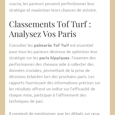
course
, les parieurs peuvent perfectionner leur
stratégie et maximiser leurs chances de victoire.
Classements Tof Turf :
Analysez Vos Paris
Consulter les
palmarès Tof Turf
est essentiel
pour tous les parieurs désireux de optimiser leur
stratégie sur les
paris hippiques
. l’examen des
performances des chevaux aide à collecter des
données cruciales, permettant de la prise de
décisions éclairées lors des prochains paris. Les
rapports fournissant des informations précises sur
les résultats offrent un indice sur l’efficacité de
chaque mise, participan à l’affinement des
techniques de pari.
Il convient de mentionner que les débats sur ceux