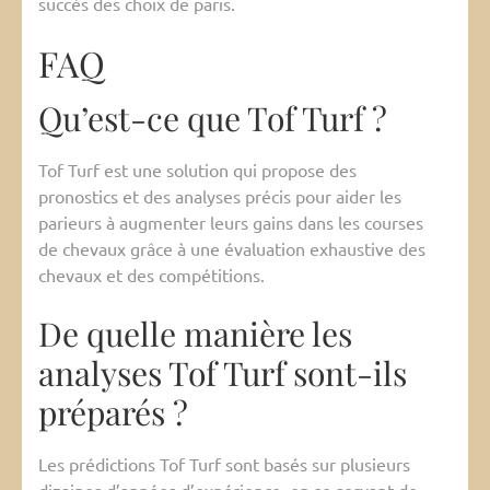
succès des choix de paris.
FAQ
Qu’est-ce que Tof Turf ?
Tof Turf est une solution qui propose des
pronostics et des analyses précis pour aider les
parieurs à augmenter leurs gains dans les courses
de chevaux grâce à une évaluation exhaustive des
chevaux et des compétitions.
De quelle manière les
analyses Tof Turf sont-ils
préparés ?
Les prédictions Tof Turf sont basés sur plusieurs