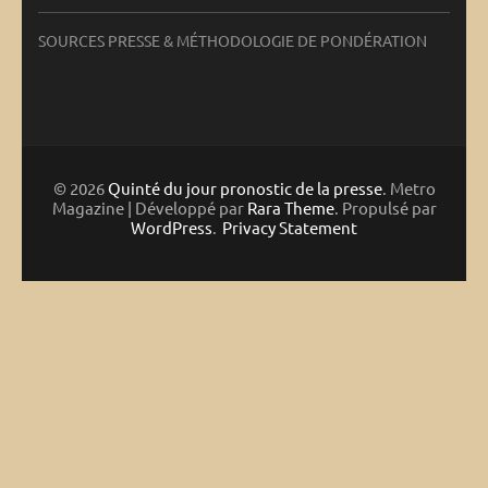
SOURCES PRESSE & MÉTHODOLOGIE DE PONDÉRATION
© 2026
Quinté du jour pronostic de la presse
. Metro
Magazine | Développé par
Rara Theme
. Propulsé par
WordPress
.
Privacy Statement