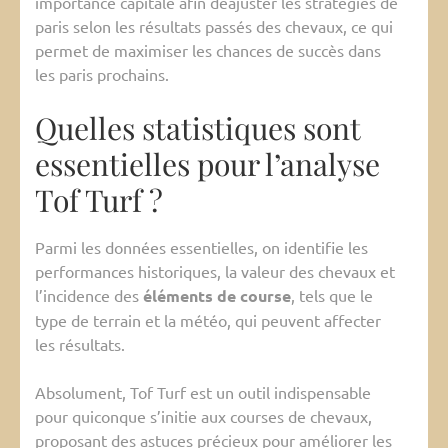
importance capitale afin deajuster les stratégies de
paris selon les résultats passés des chevaux, ce qui
permet de maximiser les chances de succès dans
les paris prochains.
Quelles statistiques sont
essentielles pour l’analyse
Tof Turf ?
Parmi les données essentielles, on identifie les
performances historiques, la valeur des chevaux et
l’incidence des
éléments de course
, tels que le
type de terrain et la météo, qui peuvent affecter
les résultats.
Absolument, Tof Turf est un outil indispensable
pour quiconque s’initie aux courses de chevaux,
proposant des astuces précieux pour améliorer les