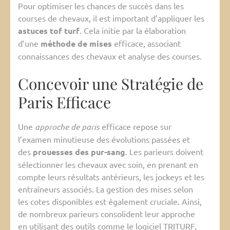
Pour optimiser les chances de succès dans les
courses de chevaux, il est important d’appliquer les
astuces tof turf
. Cela initie par la élaboration
d’une
méthode de mises
efficace, associant
connaissances des chevaux et analyse des courses.
Concevoir une Stratégie de
Paris Efficace
Une
approche de paris
efficace repose sur
l’examen minutieuse des évolutions passées et
des
prouesses des pur-sang
. Les parieurs doivent
sélectionner les chevaux avec soin, en prenant en
compte leurs résultats antérieurs, les jockeys et les
entraîneurs associés. La gestion des mises selon
les cotes disponibles est également cruciale. Ainsi,
de nombreux parieurs consolident leur approche
en utilisant des outils comme le logiciel TRITURF,