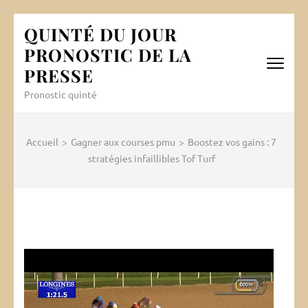
Aller
QUINTÉ DU JOUR
au
PRONOSTIC DE LA
contenu
(Pressez
PRESSE
Entrée)
Pronostic quinté
Accueil
>
Gagner aux courses pmu
>
Boostez vos gains : 7
stratégies infaillibles Tof Turf