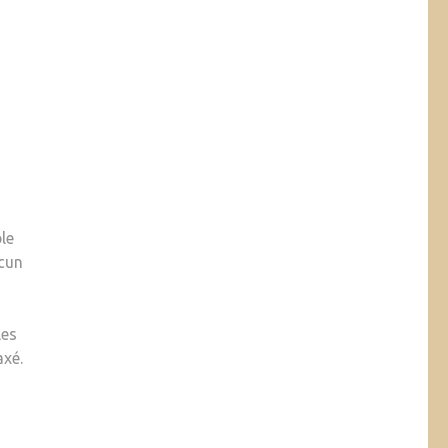
le
acun
les
axé.