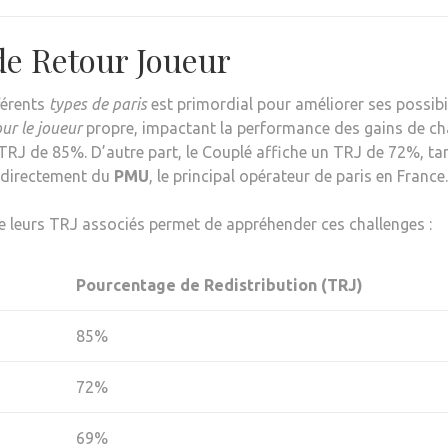
de Retour Joueur
férents
types de paris
est primordial pour améliorer ses possibi
ur le joueur
propre, impactant la performance des gains de c
 TRJ de 85%. D’autre part, le Couplé affiche un TRJ de 72%, ta
t directement du
PMU
, le principal opérateur de paris en France.
e leurs TRJ associés permet de appréhender ces challenges :
Pourcentage de Redistribution (TRJ)
85%
72%
69%