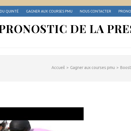
 DU QUINTÉ
GAGNER AUX COURSES PMU
NOUS CONTACTER
PRONOS
 PRONOSTIC DE LA PRE
Accueil
>
Gagner aux courses pmu
>
Boost