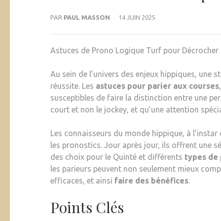
PAR
PAUL MASSON
14 JUIN 2025
Astuces de Prono Logique Turf pour Décrocher
Au sein de l’univers des enjeux hippiques, une s
réussite. Les
astuces pour parier aux courses
susceptibles de faire la distinction entre une pert
court et non le jockey, et qu’une attention spéci
Les connaisseurs du monde hippique, à l’instar
les pronostics. Jour après jour, ils offrent une s
des choix pour le Quinté et différents
types de 
les parieurs peuvent non seulement mieux compre
efficaces, et ainsi
faire des bénéfices
.
Points Clés