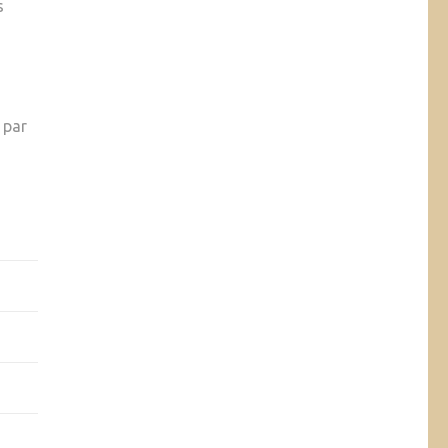
s
 par