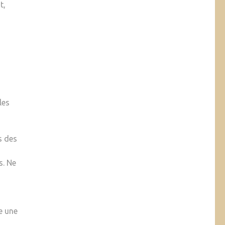
t,
les
s des
s. Ne
e une