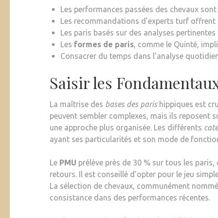
Les performances passées des chevaux sont es
Les recommandations d’experts turf offrent d
Les paris basés sur des analyses pertinentes
Les
formes de paris
, comme le Quinté, impl
Consacrer du temps dans l’analyse quotidienn
Saisir les Fondamentau
La maîtrise des
bases des paris
hippiques est cru
peuvent sembler complexes, mais ils reposent su
une approche plus organisée. Les différents
caté
ayant ses particularités et son mode de foncti
Le
PMU
prélève près de 30 % sur tous les paris, 
retours. Il est conseillé d’opter pour le jeu simpl
La sélection de chevaux, communément nomm
consistance dans des performances récentes.