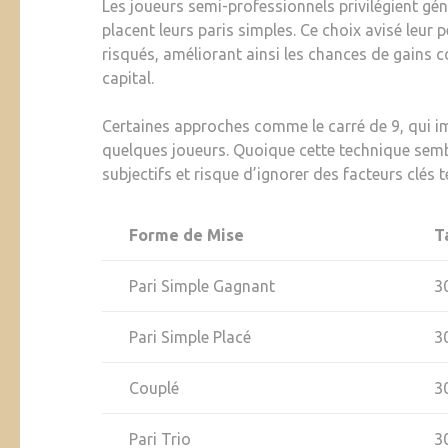
Les joueurs semi-professionnels privilégient gén
placent leurs paris simples. Ce choix avisé leur 
risqués, améliorant ainsi les chances de gains 
capital.
Certaines approches comme le carré de 9, qui i
quelques joueurs. Quoique cette technique semb
subjectifs et risque d’ignorer des facteurs clés te
Forme de Mise
T
Pari Simple Gagnant
3
Pari Simple Placé
3
Couplé
3
Pari Trio
3