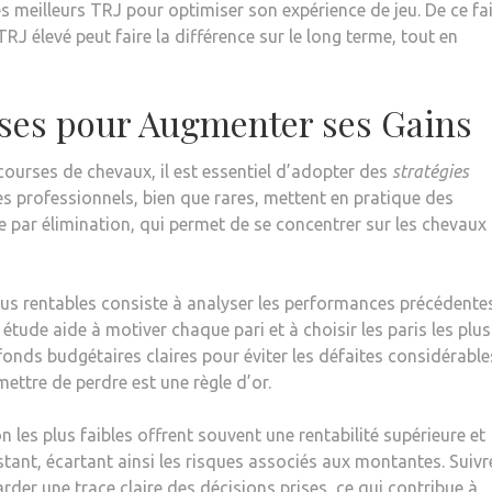
 meilleurs TRJ pour optimiser son expérience de jeu. De ce fai
J élevé peut faire la différence sur le long terme, tout en
ses pour Augmenter ses Gains
courses de chevaux, il est essentiel d’adopter des
stratégies
es professionnels, bien que rares, mettent en pratique des
par élimination, qui permet de se concentrer sur les chevaux 
lus rentables consiste à analyser les performances précédente
étude aide à motiver chaque pari et à choisir les paris les plus
plafonds budgétaires claires pour éviter les défaites considérable
mettre de perdre est une règle d’or.
les plus faibles offrent souvent une rentabilité supérieure et
stant, écartant ainsi les risques associés aux montantes. Suivr
der une trace claire des décisions prises, ce qui contribue à