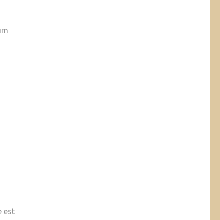
mum
e est