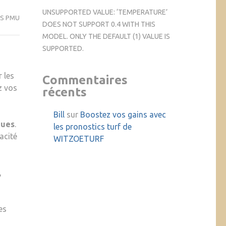
UNSUPPORTED VALUE: ‘TEMPERATURE’
S PMU
DOES NOT SUPPORT 0.4 WITH THIS
MODEL. ONLY THE DEFAULT (1) VALUE IS
SUPPORTED.
 les
Commentaires
z vos
récents
Bill
sur
Boostez vos gains avec
ques
.
les pronostics turf de
acité
WITZOETURF
,
es