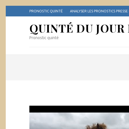
Aller
PRONOSTIC QUINTÉ
ANALYSER LES PRONOSTICS PRESSE
au
contenu
QUINTÉ DU JOUR
(Pressez
Entrée)
Pronostic quinté