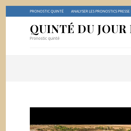
Aller
PRONOSTIC QUINTÉ
ANALYSER LES PRONOSTICS PRESSE
au
contenu
QUINTÉ DU JOUR
(Pressez
Entrée)
Pronostic quinté