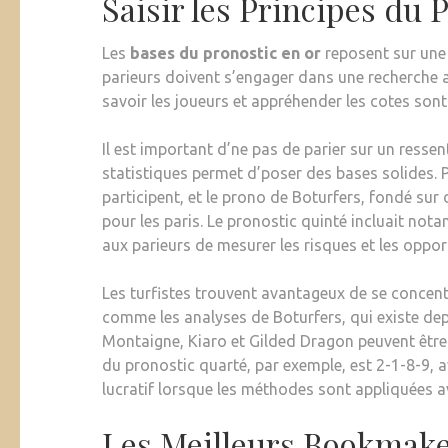
Saisir les Principes du 
Les
bases du pronostic en or
reposent sur un
parieurs doivent s’engager dans une recherche a
savoir les joueurs et appréhender les cotes son
Il est important d’ne pas de parier sur un ress
statistiques permet d’poser des bases solides. 
participent, et le prono de Boturfers, fondé su
pour les paris. Le pronostic quinté incluait no
aux parieurs de mesurer les risques et les oppor
Les turfistes trouvent avantageux de se concen
comme les analyses de Boturfers, qui existe de
Montaigne, Kiaro et Gilded Dragon peuvent être
du pronostic quarté, par exemple, est 2-1-8-9, a
lucratif lorsque les méthodes sont appliquées a
Les Meilleurs Bookmake