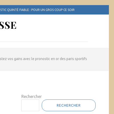
TIC QUINTÉ FIABLE : POUR UN GROS COUP CE SOIR
SSE
tez vos gains avec le pronostic en or des paris sportifs
Rechercher
RECHERCHER