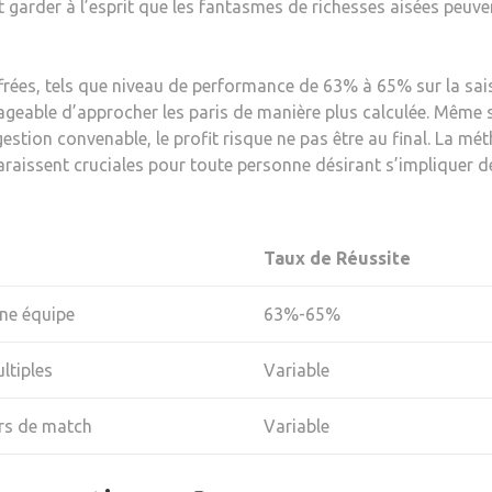
nt garder à l’esprit que les fantasmes de richesses aisées peuve
frées, tels que niveau de performance de 63% à 65% sur la sa
isageable d’approcher les paris de manière plus calculée. Même 
estion convenable, le profit risque ne pas être au final. La mé
pparaissent cruciales pour toute personne désirant s’impliquer d
Taux de Réussite
ne équipe
63%-65%
ltiples
Variable
urs de match
Variable