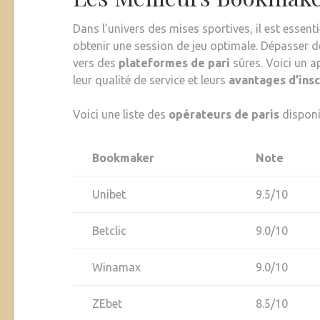
Dans l’univers des mises sportives, il est essent
obtenir une session de jeu optimale. Dépasser de
vers des
plateformes de pari
sûres. Voici un 
leur qualité de service et leurs
avantages d’insc
Voici une liste des
opérateurs de paris
disponi
Bookmaker
Note
Unibet
9.5/10
Betclic
9.0/10
Winamax
9.0/10
ZEbet
8.5/10