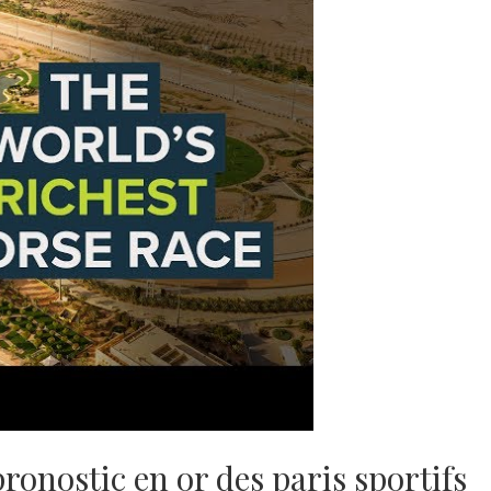
pronostic en or des paris sportifs