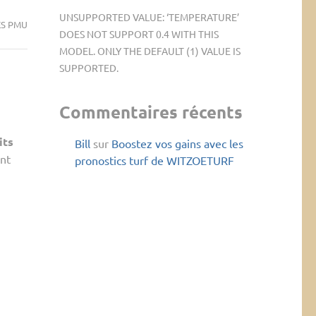
UNSUPPORTED VALUE: ‘TEMPERATURE’
S PMU
DOES NOT SUPPORT 0.4 WITH THIS
MODEL. ONLY THE DEFAULT (1) VALUE IS
SUPPORTED.
Commentaires récents
its
Bill
sur
Boostez vos gains avec les
ent
pronostics turf de WITZOETURF