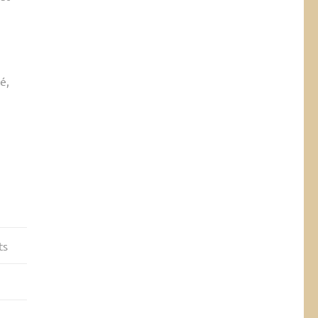
é,
ts