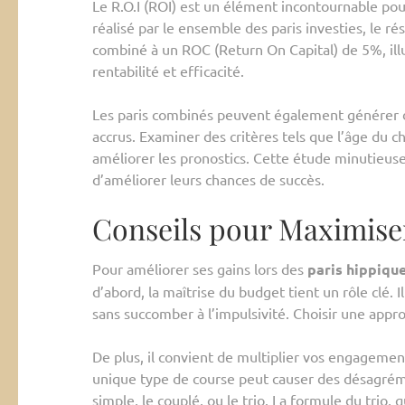
Le R.O.I (ROI) est un élément incontournable pour 
réalisé par le ensemble des paris investies, le r
combiné à un ROC (Return On Capital) de 5%, ill
rentabilité et efficacité.
Les paris combinés peuvent également générer de
accrus. Examiner des critères tels que l’âge du ch
améliorer les pronostics. Cette étude minutieuse 
d’améliorer leurs chances de succès.
Conseils pour Maximiser
Pour améliorer ses gains lors des
paris hippiqu
d’abord, la maîtrise du budget tient un rôle clé
sans succomber à l’impulsivité. Choisir une appr
De plus, il convient de multiplier vos engagement
unique type de course peut causer des désagrémen
simple, le couplé, ou le trio. La formule du trio,