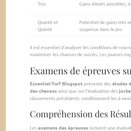
Trio
Gains élevés possibles, i
Quarté et
Potentiel de gains très i
Quinté
suspense dans le jeu
Il est essentiel d’analyser les conditions de cour
maximiser les chances de succès. Les joueurs ex
Examens de épreuves su
Essentiel-Turf Blogspot
présente des
études 
des chevaux
ainsi que sur l’évaluation des
jock
classements précédents conditionnent les à venir 
Compréhension des Résul
Les
examens des épreuves
incluent une évaluat