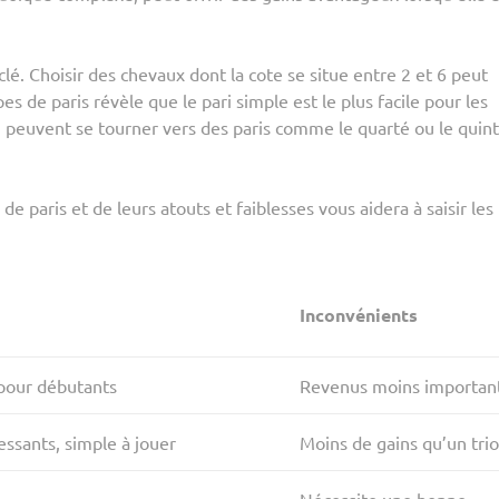
é. Choisir des chevaux dont la cote se situe entre 2 et 6 peut
s de paris révèle que le pari simple est le plus facile pour les
, peuvent se tourner vers des paris comme le quarté ou le quint
de paris et de leurs atouts et faiblesses vous aidera à saisir les
Inconvénients
 pour débutants
Revenus moins importan
ressants, simple à jouer
Moins de gains qu’un trio