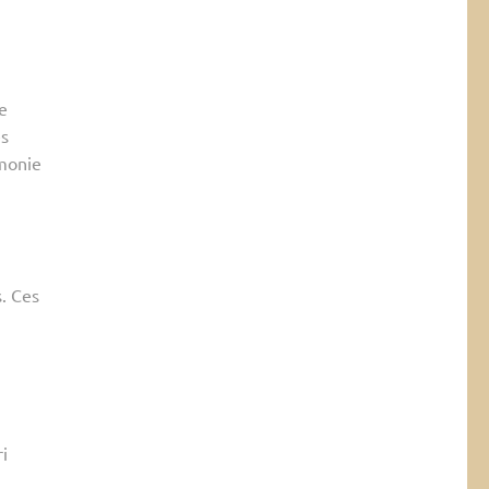
e
es
rmonie
s. Ces
ri