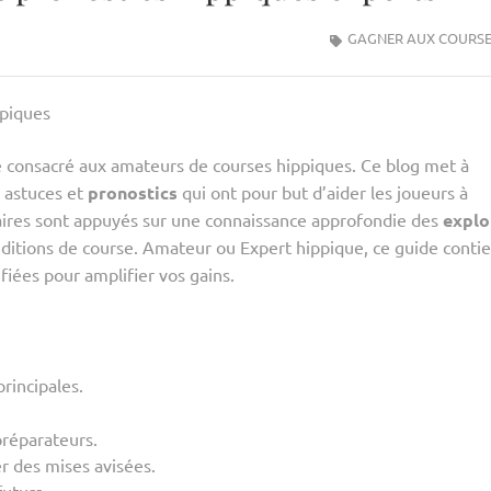
GAGNER AUX COURSE
ppiques
e consacré aux amateurs de courses hippiques. Ce blog met à
, astuces et
pronostics
qui ont pour but d’aider les joueurs à
aires sont appuyés sur une connaissance approfondie des
explo
onditions de course. Amateur ou Expert hippique, ce guide conti
fiées pour amplifier vos gains.
principales.
préparateurs.
er des mises avisées.