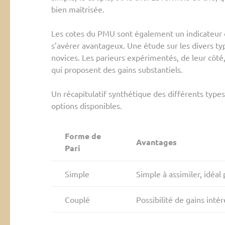
bien maîtrisée.
Les cotes du PMU sont également un indicateur cl
s’avérer avantageux. Une étude sur les divers type
novices. Les parieurs expérimentés, de leur côté
qui proposent des gains substantiels.
Un récapitulatif synthétique des différents types 
options disponibles.
Forme de
Avantages
Pari
Simple
Simple à assimiler, idéal
Couplé
Possibilité de gains inté