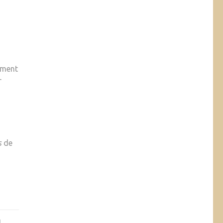
ement
r
s
de
1