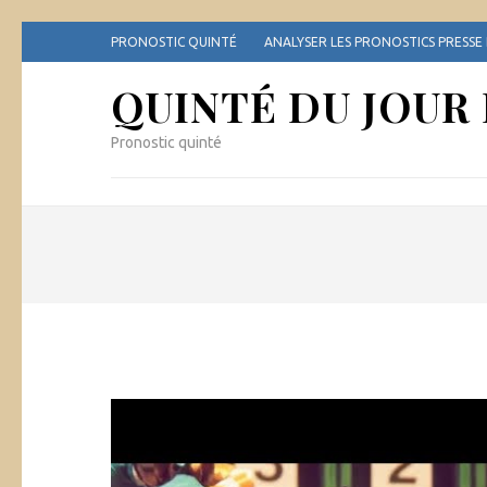
Aller
PRONOSTIC QUINTÉ
ANALYSER LES PRONOSTICS PRESSE
au
contenu
QUINTÉ DU JOUR
(Pressez
Entrée)
Pronostic quinté