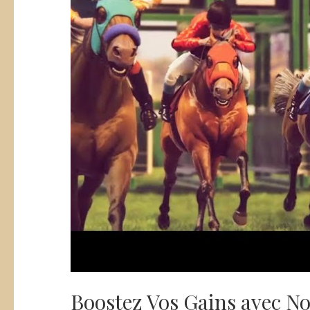
Boostez Vos Gains avec N