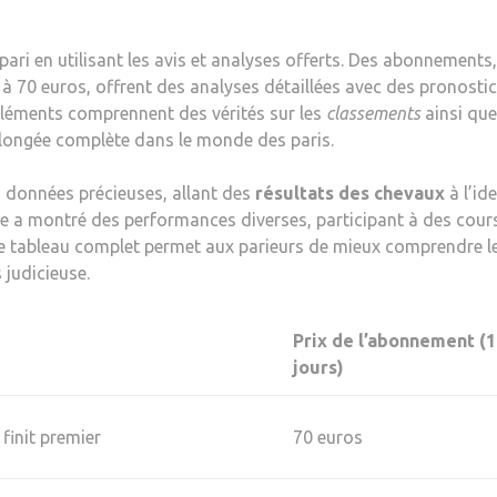
ari en utilisant les avis et analyses offerts. Des abonnements,
 à 70 euros, offrent des analyses détaillées avec des pronostic
éléments comprennent des vérités sur les
classements
ainsi que
plongée complète dans le monde des paris.
 données précieuses, allant des
résultats des chevaux
à l’ide
e a montré des performances diverses, participant à des cour
Ce tableau complet permet aux parieurs de mieux comprendre l
 judicieuse.
Prix de l’abonnement (1
jours)
 finit premier
70 euros