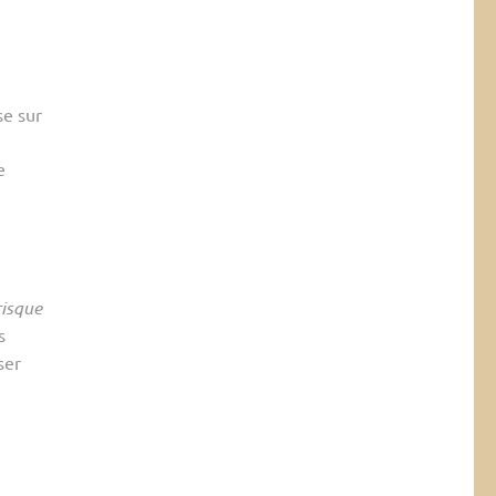
se sur
e
risque
s
ser