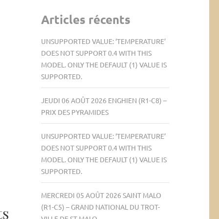
Articles récents
UNSUPPORTED VALUE: ‘TEMPERATURE’
DOES NOT SUPPORT 0.4 WITH THIS
MODEL. ONLY THE DEFAULT (1) VALUE IS
SUPPORTED.
JEUDI 06 AOÛT 2026 ENGHIEN (R1-C8) –
PRIX DES PYRAMIDES
UNSUPPORTED VALUE: ‘TEMPERATURE’
DOES NOT SUPPORT 0.4 WITH THIS
MODEL. ONLY THE DEFAULT (1) VALUE IS
SUPPORTED.
MERCREDI 05 AOÛT 2026 SAINT MALO
(R1-C5) – GRAND NATIONAL DU TROT-
ts
VILLE DE ST-MALO