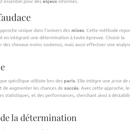
t essentiel pour des
enjeux
informés.
rfaudace
approche unique dans l’univers des
mises
. Cette méthode repo
ut en intégrant une détermination à toute épreuve. Choisir la
ur des chevaux moins soutenus, mais aussi effectuer une analys
ce
e spécifique utilisée lors des
paris
. Elle intègre une
prise de 
but de augmenter les chances de
succès
. Avec cette approche, le
es statistiques, et des performances, cherchant ainsi à déstabili
t de la détermination