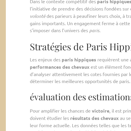
Dans le contexte compétitif des
paris hippique
l’initiative de prendre des décisions fondées su
volonté
des parieurs à peaufiner leurs choix, à t
gains importants. Un engagement ferme à cette s
s’imposer dans l’univers des
paris
.
Stratégies de Paris Hip
Les enjeux des
paris hippiques
requièrent une a
performances des chevaux
est un élément fon
d’analyser attentivement les cotes fournies par 
déterminer les meilleures opportunités de paris.
évaluation des estimatio
Pour amplifier les chances de
victoire
, il est p
doivent étudier les
résultats des chevaux
au se
leur forme actuelle. Les données telles que les t