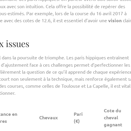
 avec son intuition. Cela offre la possibilité de repérer des
s-estimés. Par exemple, lors de la course du 16 avril 2017 à
e avec des cotes de 12.6, il est essentiel d’avoir une
vision
clai
x issues
 dans la poursuite de triomphe. Les paris hippiques entraînent
d’ajustement face à ces challenges permet d’perfectionner les
gulièrement la question de ce qu’il apprend de chaque expérienc
court non seulement à la technique, mais renforce également s
 des courses, comme celles de Toulouse et La Capelle, il est vital
tionner.
Cote du
tance en
Pari
Chevaux
cheval
res
(€)
gagnant