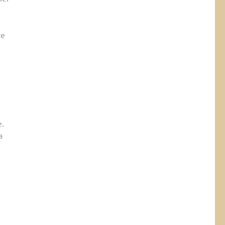
re
e.
a