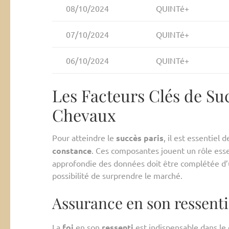
08/10/2024
QUINTé+
07/10/2024
QUINTé+
06/10/2024
QUINTé+
Les Facteurs Clés de Suc
Chevaux
Pour atteindre le
succès paris
, il est essentiel
constance
. Ces composantes jouent un rôle esse
approfondie des données doit être complétée d’une
possibilité de surprendre le marché.
Assurance en son ressent
La
foi
en son
ressenti
est indispensable dans le 