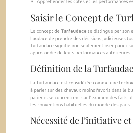
Appréhender les cotes et les performances es
Saisir le Concept de Tu
Le concept de
Turfaudace
se distingue par son 
l audace de prendre des décisions judicieuses to
Turfaudace signifie non seulement oser parier s
approfondie de leurs performances antérieures.
Définition de la Turfauda
La Turfaudace est considérée comme une techniqu
à parier sur des chevaux moins favoris dans le 
parieurs se concentrent sur l’examen des faits, d
les conventions habituelles du monde des paris.
Nécessité de l’initiative e