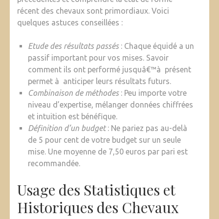
récent des chevaux sont primordiaux. Voici
quelques astuces conseillées :
Etude des résultats passés
: Chaque équidé a un
passif important pour vos mises. Savoir
comment ils ont performé jusquâ€™à présent
permet à anticiper leurs résultats futurs.
Combinaison de méthodes
: Peu importe votre
niveau d’expertise, mélanger données chiffrées
et intuition est bénéfique.
Définition d’un budget
: Ne pariez pas au-delà
de 5 pour cent de votre budget sur un seule
mise. Une moyenne de 7,50 euros par pari est
recommandée.
Usage des Statistiques et
Historiques des Chevaux