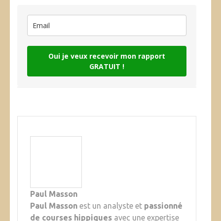
Oui je veux recevoir mon rapport
GRATUIT !
Paul Masson
Paul Masson
est un analyste et
passionné
de courses hippiques
avec une expertise