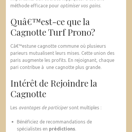
méthode efficace pour
optimiser vos gains
.
Quâ€™est-ce que la
Cagnotte Turf Prono?
Câ€™estune cagnotte commune où plusieurs
parieurs mutualisent leurs mises. Cette union des
paris augmente les profits. En rejoignant, chaque
pari contribue à une cagnotte plus grande.
Intérêt de Rejoindre la
Cagnotte
Les
avantages de participer
sont multiples :
Bénéficiez de recommandations de
spécialistes en
prédictions
.