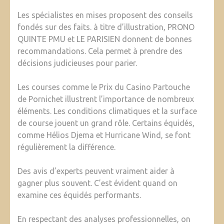
Les spécialistes en mises proposent des conseils
fondés sur des faits. à titre d’illustration, PRONO
QUINTE PMU et LE PARISIEN donnent de bonnes
recommandations. Cela permet à prendre des
décisions judicieuses pour parier.
Les courses comme le Prix du Casino Partouche
de Pornichet illustrent l’importance de nombreux
éléments. Les conditions climatiques et la surface
de course jouent un grand rôle. Certains équidés,
comme Hélios Djema et Hurricane Wind, se font
régulièrement la différence.
Des avis d’experts peuvent vraiment aider à
gagner plus souvent. C’est évident quand on
examine ces équidés performants.
En respectant des analyses professionnelles, on