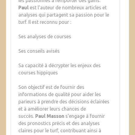
les passionnés à remporter des gains.
Paul
est l'auteur de nombreux articles et
analyses qui partagent sa passion pour le
turf. Il est reconnu pour :
Ses analyses de courses
Ses conseils avisés
Sa capacité à décrypter les enjeux des
courses hippiques
Son objectif est de fournir des
informations de qualité pour aider les
parieurs à prendre des décisions éclairées
et à améliorer leurs chances de
succès.
Paul Masson
s'engage à fournir
des pronostics précis et des analyses
claires pour le turf, contribuant ainsi à