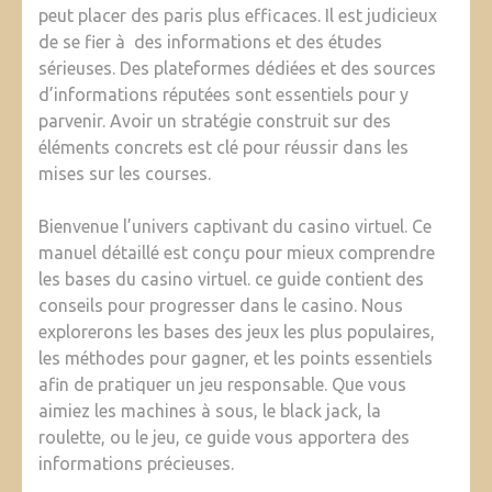
peut placer des paris plus efficaces. Il est judicieux
de se fier à des informations et des études
sérieuses. Des plateformes dédiées et des sources
d’informations réputées sont essentiels pour y
parvenir. Avoir un stratégie construit sur des
éléments concrets est clé pour réussir dans les
mises sur les courses.
Bienvenue l’univers captivant du casino virtuel. Ce
manuel détaillé est conçu pour mieux comprendre
les bases du casino virtuel. ce guide contient des
conseils pour progresser dans le casino. Nous
explorerons les bases des jeux les plus populaires,
les méthodes pour gagner, et les points essentiels
afin de pratiquer un jeu responsable. Que vous
aimiez les machines à sous, le black jack, la
roulette, ou le jeu, ce guide vous apportera des
informations précieuses.