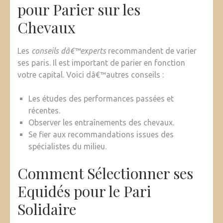
pour Parier sur les
Chevaux
Les
conseils dâ€™experts
recommandent de varier
ses paris. Il est important de parier en fonction
votre capital. Voici dâ€™autres conseils :
Les études des performances passées et
récentes.
Observer les entraînements des chevaux.
Se fier aux recommandations issues des
spécialistes du milieu.
Comment Sélectionner ses
Equidés pour le Pari
Solidaire