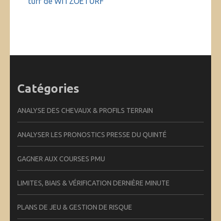
turf de WITZOETURF
Catégories
ANALYSE DES CHEVAUX & PROFILS TERRAIN
ANALYSER LES PRONOSTICS PRESSE DU QUINTÉ
GAGNER AUX COURSES PMU
LIMITES, BIAIS & VÉRIFICATION DERNIÈRE MINUTE
PLANS DE JEU & GESTION DE RISQUE