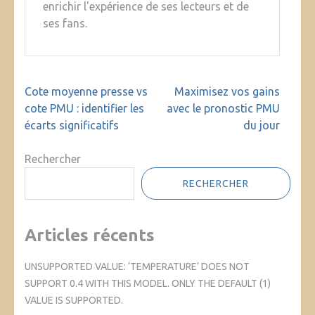
enrichir l'expérience de ses lecteurs et de
ses fans.
Navigation
Cote moyenne presse vs
Maximisez vos gains
de
cote PMU : identifier les
avec le pronostic PMU
l’article
écarts significatifs
du jour
Rechercher
RECHERCHER
Articles récents
UNSUPPORTED VALUE: ‘TEMPERATURE’ DOES NOT
SUPPORT 0.4 WITH THIS MODEL. ONLY THE DEFAULT (1)
VALUE IS SUPPORTED.