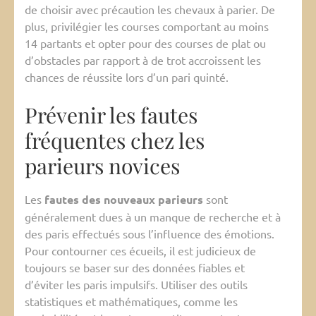
de choisir avec précaution les chevaux à parier. De
plus, privilégier les courses comportant au moins
14 partants et opter pour des courses de plat ou
d’obstacles par rapport à de trot accroissent les
chances de réussite lors d’un pari quinté.
Prévenir les fautes
fréquentes chez les
parieurs novices
Les
fautes des nouveaux parieurs
sont
généralement dues à un manque de recherche et à
des paris effectués sous l’influence des émotions.
Pour contourner ces écueils, il est judicieux de
toujours se baser sur des données fiables et
d’éviter les paris impulsifs. Utiliser des outils
statistiques et mathématiques, comme les