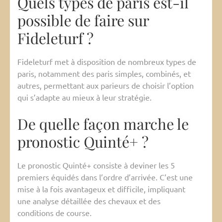
Quels types de paris est-il
possible de faire sur
Fideleturf ?
Fideleturf met à disposition de nombreux types de
paris, notamment des paris simples, combinés, et
autres, permettant aux parieurs de choisir l’option
qui s’adapte au mieux à leur stratégie.
De quelle façon marche le
pronostic Quinté+ ?
Le pronostic Quinté+ consiste à deviner les 5
premiers équidés dans l’ordre d’arrivée. C’est une
mise à la fois avantageux et difficile, impliquant
une analyse détaillée des chevaux et des
conditions de course.