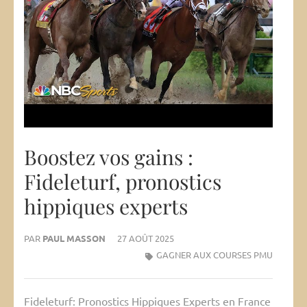
Boostez vos gains :
Fideleturf, pronostics
hippiques experts
PAR
PAUL MASSON
27 AOÛT 2025
GAGNER AUX COURSES PMU
Fideleturf: Pronostics Hippiques Experts en France