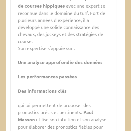
de courses hippiques
avec une expertise
reconnue dans le domaine du turf. Fort de
plusieurs années d'expérience, il a
développé une solide connaissance des
chevaux, des jockeys et des stratégies de
course.
Son expertise s'appuie sur :
Une analyse approfondie des données
Les performances passées
Des informations clés
qui lui permettent de proposer des
pronostics précis et pertinents.
Paul
Masson
utilise son intuition et son analyse
pour élaborer des pronostics fiables pour