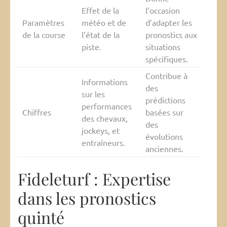
Effet de la
l’occasion
Paramètres
météo et de
d’adapter les
de la course
l’état de la
pronostics aux
piste.
situations
spécifiques.
Contribue à
Informations
des
sur les
prédictions
performances
Chiffres
basées sur
des chevaux,
des
jockeys, et
évolutions
entraîneurs.
anciennes.
Fideleturf : Expertise
dans les pronostics
quinté