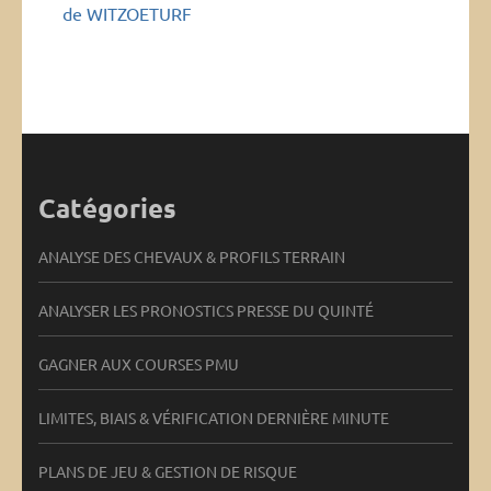
de WITZOETURF
Catégories
ANALYSE DES CHEVAUX & PROFILS TERRAIN
ANALYSER LES PRONOSTICS PRESSE DU QUINTÉ
GAGNER AUX COURSES PMU
LIMITES, BIAIS & VÉRIFICATION DERNIÈRE MINUTE
PLANS DE JEU & GESTION DE RISQUE