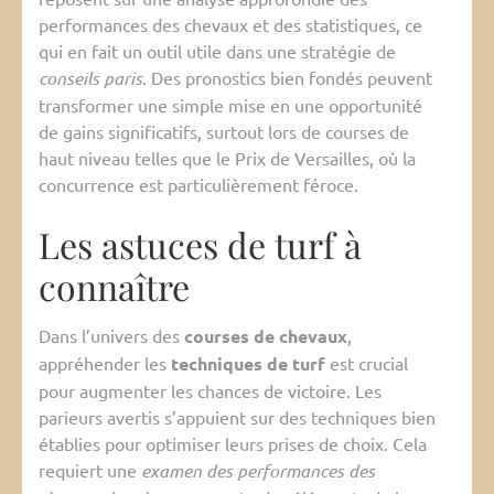
performances des chevaux et des statistiques, ce
qui en fait un outil utile dans une stratégie de
conseils paris
. Des pronostics bien fondés peuvent
transformer une simple mise en une opportunité
de gains significatifs, surtout lors de courses de
haut niveau telles que le Prix de Versailles, où la
concurrence est particulièrement féroce.
Les astuces de turf à
connaître
Dans l’univers des
courses de chevaux
,
appréhender les
techniques de turf
est crucial
pour augmenter les chances de victoire. Les
parieurs avertis s’appuient sur des techniques bien
établies pour optimiser leurs prises de choix. Cela
requiert une
examen des performances des