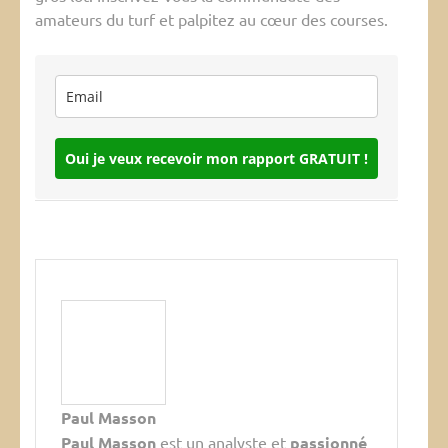
amateurs du turf et palpitez au cœur des courses.
Oui je veux recevoir mon rapport GRATUIT !
Paul Masson
Paul Masson
est un analyste et
passionné