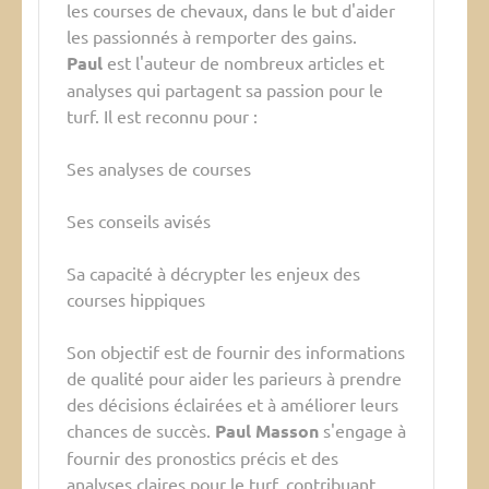
les courses de chevaux, dans le but d'aider
les passionnés à remporter des gains.
Paul
est l'auteur de nombreux articles et
analyses qui partagent sa passion pour le
turf. Il est reconnu pour :
Ses analyses de courses
Ses conseils avisés
Sa capacité à décrypter les enjeux des
courses hippiques
Son objectif est de fournir des informations
de qualité pour aider les parieurs à prendre
des décisions éclairées et à améliorer leurs
chances de succès.
Paul Masson
s'engage à
fournir des pronostics précis et des
analyses claires pour le turf, contribuant