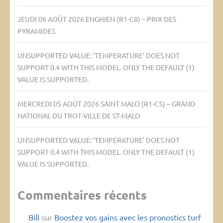
JEUDI 06 AOÛT 2026 ENGHIEN (R1-C8) – PRIX DES
PYRAMIDES
UNSUPPORTED VALUE: ‘TEMPERATURE’ DOES NOT
SUPPORT 0.4 WITH THIS MODEL. ONLY THE DEFAULT (1)
VALUE IS SUPPORTED.
MERCREDI 05 AOÛT 2026 SAINT MALO (R1-C5) – GRAND
NATIONAL DU TROT-VILLE DE ST-MALO
UNSUPPORTED VALUE: ‘TEMPERATURE’ DOES NOT
SUPPORT 0.4 WITH THIS MODEL. ONLY THE DEFAULT (1)
VALUE IS SUPPORTED.
Commentaires récents
Bill
sur
Boostez vos gains avec les pronostics turf