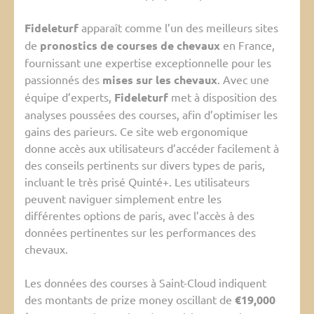
Fideleturf
apparaît comme l’un des meilleurs sites
de
pronostics de courses de chevaux
en France,
fournissant une expertise exceptionnelle pour les
passionnés des
mises sur les chevaux
. Avec une
équipe d’experts,
Fideleturf
met à disposition des
analyses poussées des courses, afin d’optimiser les
gains des parieurs. Ce site web ergonomique
donne accès aux utilisateurs d’accéder facilement à
des conseils pertinents sur divers types de paris,
incluant le très prisé Quinté+. Les utilisateurs
peuvent naviguer simplement entre les
différentes options de paris, avec l’accès à des
données pertinentes sur les performances des
chevaux.
Les données des courses à Saint-Cloud indiquent
des montants de prize money oscillant de
€19,000