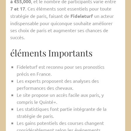
à €55,000
, et le nombre de participants varie entre
7 et 17
. Ces éléments sont essentiels pour toute
stratégie de paris, faisant de
Fideleturf
un acteur
indispensable pour quiconque souhaite améliorer
ses choix de paris et augmenter ses chances de
succès.
éléments Importants
Fideleturf est reconnu pour ses pronostics
précis en France.
Les experts proposent des analyses des
performances des chevaux.
Le site propose un accès facile aux paris, y
compris le Quinté+.
Les statistiques font partie intégrante de la
stratégie de paris.
Les gains potentiels des courses changent
considérablement selon les événements.