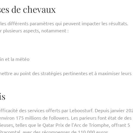
ses de chevaux
 les différents paramètres qui peuvent impacter les résultats.
r plusieurs aspects, notamment :
ain et la météo
ettre au point des stratégies pertinentes et à maximiser leurs
is
efficacité des services offerts par Leboosturf. Depuis janvier 202
viron 175 millions de followers. Les parieurs font état de des
euses, telles que le Qatar Prix de l’Arc de Triomphe, offrant 5
e Pracomtal, avec des récompenses de 110 000 euros.