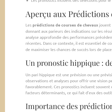
Les pronostics incluent des sélections pour le
Aperçu aux Prédictions
Les
prédictions de courses de chevaux
jouent 
donnant aux parieurs des indications sur les résu
analyse approfondie des performances précédente
récentes. Dans ce contexte, il est essentiel de 
de maximiser les chances de succès lors de place
Un pronostic hippique : de 
Un pari hippique est une prévision ou une prévis
observations et analyses pour offrir une vision 
favorablement. Ces pronostics incluent souvent d
facteurs déterminants, ce qui fait d’eux des outil
Importance des prédiction