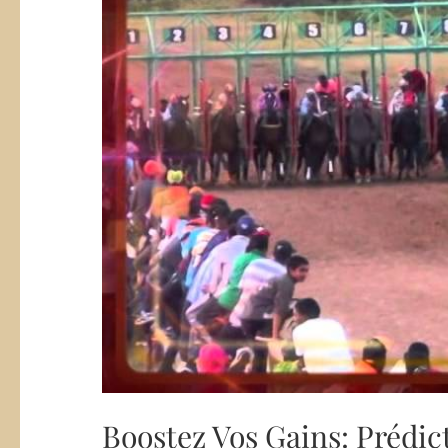
Boostez Vos Gains: Prédi