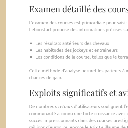
Examen détaillé des cour
L’examen des courses est primordiale pour saisir
Leboosturf propose des informations précises su
Les résultats antérieurs des chevaux
Les habitudes des jockeys et entraîneurs
Les conditions de la course, telles que le terr
Cette méthode d’analyse permet les parieurs à m
chances de gain.
Exploits significatifs et av
De nombreux
retours
d’utilisateurs soulignent l’
communauté a connu une forte croissance avec en
succès impressionnants dans des courses prestigi
millions d’euros, ou encore le Prix Guillaume d