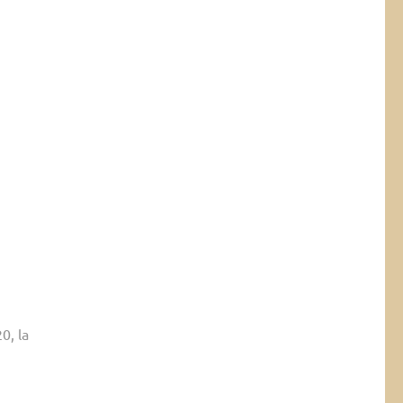
0, la