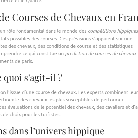
 Tiercé et le Quarté.
 de Courses de Chevaux en Fra
un rôle fondamental dans le monde des
compétitions hippiques
ltats possibles des courses. Ces prévisions s’appuient sur une
s des chevaux, des conditions de course et des statistiques
comprendre ce qui constitue un
prédiction de courses de chevaux
ments de paris.
quoi s’agit-il ?
ion l’issue d’une course de chevaux. Les experts combinent leur
pertinente des chevaux les plus susceptibles de performer
es évaluations de le potentiel des chevaux, des cavaliers et d’
s de choix pour les turfistes.
s dans l’univers hippique