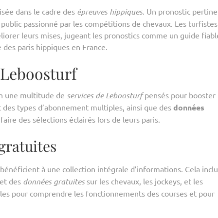
isée dans le cadre des
épreuves hippiques
. Un pronostic pertine
 public passionné par les compétitions de chevaux. Les turfistes
liorer leurs mises, jugeant les pronostics comme un guide fiabl
 des paris hippiques en France.
 Leboosturf
on une multitude de
services de Leboosturf
pensés pour booster 
nt des types d’abonnement multiples, ainsi que des
données
faire des sélections éclairés lors de leurs paris.
gratuites
 bénéficient à une collection intégrale d’informations. Cela incl
 et des
données gratuites
sur les chevaux, les jockeys, et les
ables pour comprendre les fonctionnements des courses et pour