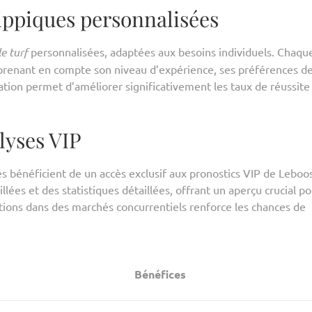
ippiques personnalisées
e turf
personnalisées, adaptées aux besoins individuels. Chaqu
 prenant en compte son niveau d’expérience, ses préférences d
tation permet d’améliorer significativement les taux de réussite
lyses VIP
 bénéficient de un accès exclusif aux pronostics VIP de Leboos
lées et des statistiques détaillées, offrant un aperçu crucial p
tions dans des marchés concurrentiels renforce les chances de
Bénéfices