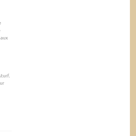
e
e
 aux
turf.
our