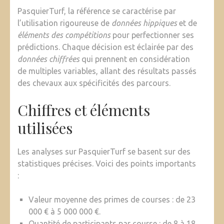
PasquierTurf, la référence se caractérise par
l’utilisation rigoureuse de
données hippiques
et de
éléments des compétitions
pour perfectionner ses
prédictions. Chaque décision est éclairée par des
données chiffrées
qui prennent en considération
de multiples variables, allant des résultats passés
des chevaux aux spécificités des parcours.
Chiffres et éléments
utilisées
Les analyses sur PasquierTurf se basent sur des
statistiques précises. Voici des points importants
:
Valeur moyenne des primes de courses : de 23
000 € à 5 000 000 €.
Quantité de participants par course : de 8 à 18