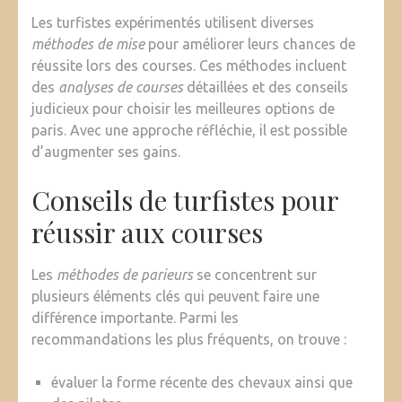
Les turfistes expérimentés utilisent diverses
méthodes de mise
pour améliorer leurs chances de
réussite lors des courses. Ces méthodes incluent
des
analyses de courses
détaillées et des conseils
judicieux pour choisir les meilleures options de
paris. Avec une approche réfléchie, il est possible
d’augmenter ses gains.
Conseils de turfistes pour
réussir aux courses
Les
méthodes de parieurs
se concentrent sur
plusieurs éléments clés qui peuvent faire une
différence importante. Parmi les
recommandations les plus fréquents, on trouve :
évaluer la forme récente des chevaux ainsi que