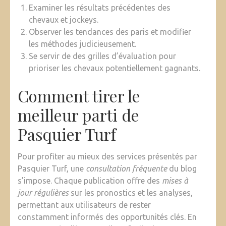
Examiner les résultats précédentes des
chevaux et jockeys.
Observer les tendances des paris et modifier
les méthodes judicieusement.
Se servir de des grilles d’évaluation pour
prioriser les chevaux potentiellement gagnants.
Comment tirer le
meilleur parti de
Pasquier Turf
Pour profiter au mieux des services présentés par
Pasquier Turf, une
consultation fréquente
du blog
s’impose. Chaque publication offre des
mises à
jour régulières
sur les pronostics et les analyses,
permettant aux utilisateurs de rester
constamment informés des opportunités clés. En