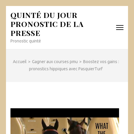
Aller
QUINTÉ DU JOUR
au
PRONOSTIC DE LA
contenu
PRESSE
(Pressez
Entrée)
Pronostic quinté
Accueil
>
Gagner aux courses pmu
>
Boostez vos gains :
pronostics hippiques avec PasquierTurf