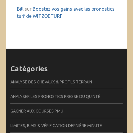
Bill
sur
Boostez vos gains avec les pronostics
turf de WITZOETURF
Catégories
ANALYSE DES CHEVAUX & PROFILS TERRAIN
ANALYSER LES PRONOSTICS PRESSE DU QUINTÉ
GAGNER AUX COURSES PMU
LIMITES, BIAIS & VÉRIFICATION DERNIÈRE MINUTE