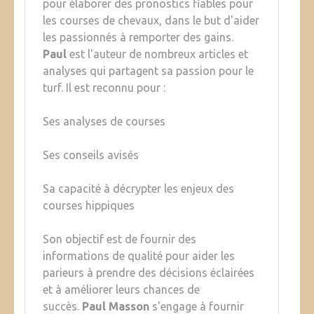
pour élaborer des pronostics fiables pour
les courses de chevaux, dans le but d'aider
les passionnés à remporter des gains.
Paul
est l'auteur de nombreux articles et
analyses qui partagent sa passion pour le
turf. Il est reconnu pour :
Ses analyses de courses
Ses conseils avisés
Sa capacité à décrypter les enjeux des
courses hippiques
Son objectif est de fournir des
informations de qualité pour aider les
parieurs à prendre des décisions éclairées
et à améliorer leurs chances de
succès.
Paul Masson
s'engage à fournir