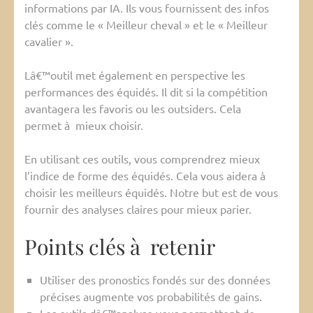
informations par IA. Ils vous fournissent des infos
clés comme le « Meilleur cheval » et le « Meilleur
cavalier ».
Lâ€™outil met également en perspective les
performances des équidés. Il dit si la compétition
avantagera les favoris ou les outsiders. Cela
permet à mieux choisir.
En utilisant ces outils, vous comprendrez mieux
l’indice de forme des équidés. Cela vous aidera à
choisir les meilleurs équidés. Notre but est de vous
fournir des analyses claires pour mieux parier.
Points clés à retenir
Utiliser des pronostics fondés sur des données
précises augmente vos probabilités de gains.