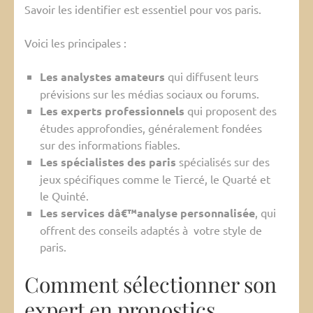
Savoir les identifier est essentiel pour vos paris.
Voici les principales :
Les analystes amateurs
qui diffusent leurs
prévisions sur les médias sociaux ou forums.
Les experts professionnels
qui proposent des
études approfondies, généralement fondées
sur des informations fiables.
Les spécialistes des paris
spécialisés sur des
jeux spécifiques comme le Tiercé, le Quarté et
le Quinté.
Les services dâ€™analyse personnalisée
, qui
offrent des conseils adaptés à votre style de
paris.
Comment sélectionner son
expert en pronostics