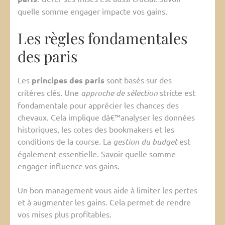
quelle somme engager impacte vos gains.
Les règles fondamentales
des paris
Les
principes des paris
sont basés sur des
critères clés. Une
approche de sélection
stricte est
fondamentale pour apprécier les chances des
chevaux. Cela implique dâ€™analyser les données
historiques, les cotes des bookmakers et les
conditions de la course. La
gestion du budget
est
également essentielle. Savoir quelle somme
engager influence vos gains.
Un bon management vous aide à limiter les pertes
et à augmenter les gains. Cela permet de rendre
vos mises plus profitables.