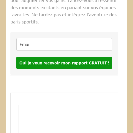
pour augmenter vos gains. Lancez-vous à ressentir
des moments excitants en pariant sur vos équipes
favorites. Ne tardez pas et intégrez l’aventure des
paris sportifs.
Oui je veux recevoir mon rapport GRATUIT !