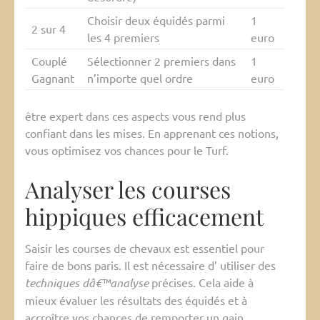
Choisir deux équidés parmi
1
2 sur 4
les 4 premiers
euro
Couplé
Sélectionner 2 premiers dans
1
Gagnant
n’importe quel ordre
euro
être expert dans ces aspects vous rend plus
confiant dans les mises. En apprenant ces notions,
vous optimisez vos chances pour le Turf.
Analyser les courses
hippiques efficacement
Saisir les courses de chevaux est essentiel pour
faire de bons paris. Il est nécessaire d’ utiliser des
techniques dâ€™analyse
précises. Cela aide à
mieux évaluer les résultats des équidés et à
accroître vos chances de remporter un gain.