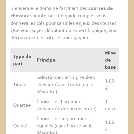
Bienvenue le domaine fascinant des
courses de
chevaux
sur internet. Ce guide complet vous
donnera les clés pour saisir les enjeux des courses.
Que vous soyez débutant ou Expert hippique, vous
découvrirez des astuces pour gagner.
Mise
Type de
Principe
de
pari
base
Sélectionner les 3 premiers
1,00
Tiercé
chevaux (dans l’ordre ou le
€
désordre)
Choisir les 4 premiers
1
Quarté+
chevaux (ordre ou désordre)
euro
Choisir les cinq premiers
1,00
Quinté+
équidés (dans l’ordre ou le
€
désordre)