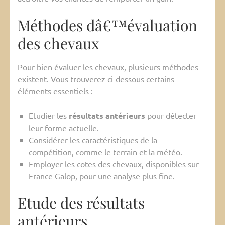
Méthodes dâ€™évaluation
des chevaux
Pour bien évaluer les chevaux, plusieurs méthodes
existent. Vous trouverez ci-dessous certains
éléments essentiels :
Etudier les
résultats antérieurs
pour détecter
leur forme actuelle.
Considérer les caractéristiques de la
compétition, comme le terrain et la météo.
Employer les cotes des chevaux, disponibles sur
France Galop, pour une analyse plus fine.
Etude des résultats
antérieurs