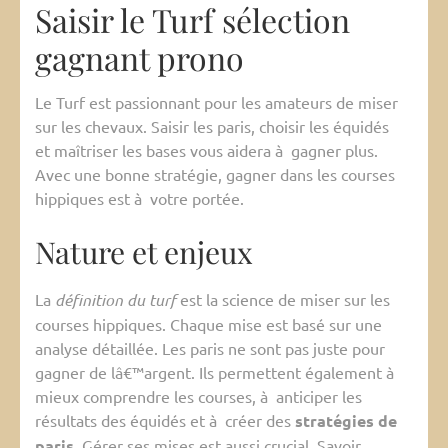
Saisir le Turf sélection
gagnant prono
Le Turf est passionnant pour les amateurs de miser
sur les chevaux. Saisir les paris, choisir les équidés
et maîtriser les bases vous aidera à gagner plus.
Avec une bonne stratégie, gagner dans les courses
hippiques est à votre portée.
Nature et enjeux
La
définition du turf
est la science de miser sur les
courses hippiques. Chaque mise est basé sur une
analyse détaillée. Les paris ne sont pas juste pour
gagner de lâ€™argent. Ils permettent également à
mieux comprendre les courses, à anticiper les
résultats des équidés et à créer des
stratégies de
paris
. Gérer ses mises est aussi crucial. Savoir