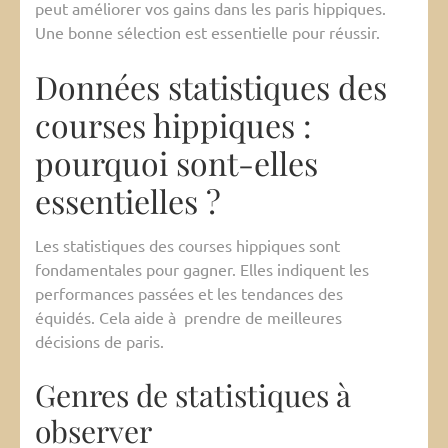
peut améliorer vos gains dans les paris hippiques.
Une bonne sélection est essentielle pour réussir.
Données statistiques des
courses hippiques :
pourquoi sont-elles
essentielles ?
Les statistiques des courses hippiques sont
fondamentales pour gagner. Elles indiquent les
performances passées et les tendances des
équidés. Cela aide à prendre de meilleures
décisions de paris.
Genres de statistiques à
observer