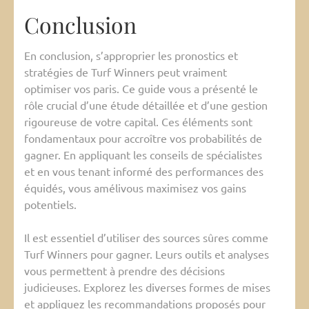
Conclusion
En conclusion, s’approprier les pronostics et
stratégies de Turf Winners peut vraiment
optimiser vos paris. Ce guide vous a présenté le
rôle crucial d’une étude détaillée et d’une gestion
rigoureuse de votre capital. Ces éléments sont
fondamentaux pour accroître vos probabilités de
gagner. En appliquant les conseils de spécialistes
et en vous tenant informé des performances des
équidés, vous amélivous maximisez vos gains
potentiels.
Il est essentiel d’utiliser des sources sûres comme
Turf Winners pour gagner. Leurs outils et analyses
vous permettent à prendre des décisions
judicieuses. Explorez les diverses formes de mises
et appliquez les recommandations proposés pour