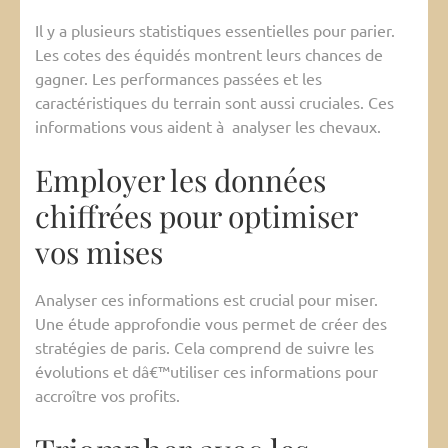
Il y a plusieurs statistiques essentielles pour parier.
Les cotes des équidés montrent leurs chances de
gagner. Les performances passées et les
caractéristiques du terrain sont aussi cruciales. Ces
informations vous aident à analyser les chevaux.
Employer les données
chiffrées pour optimiser
vos mises
Analyser ces informations est crucial pour miser.
Une étude approfondie vous permet de créer des
stratégies de paris. Cela comprend de suivre les
évolutions et dâ€™utiliser ces informations pour
accroître vos profits.