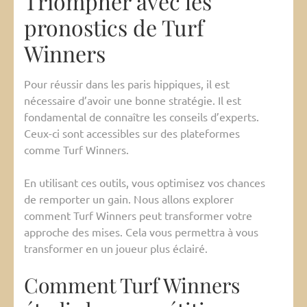
Triompher avec les
pronostics de Turf
Winners
Pour réussir dans les paris hippiques, il est
nécessaire d’avoir une bonne stratégie. Il est
fondamental de connaître les conseils d’experts.
Ceux-ci sont accessibles sur des plateformes
comme Turf Winners.
En utilisant ces outils, vous optimisez vos chances
de remporter un gain. Nous allons explorer
comment Turf Winners peut transformer votre
approche des mises. Cela vous permettra à vous
transformer en un joueur plus éclairé.
Comment Turf Winners