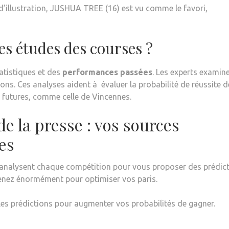
 d’illustration, JUSHUA TREE (16) est vu comme le favori,
s études des courses ?
atistiques et des
performances passées
. Les experts examin
ions. Ces analyses aident à évaluer la probabilité de réussite d
s futures, comme celle de Vincennes.
de la presse : vos sources
es
ls analysent chaque compétition pour vous proposer des prédic
enez énormément pour optimiser vos paris.
z les prédictions pour augmenter vos probabilités de gagner.