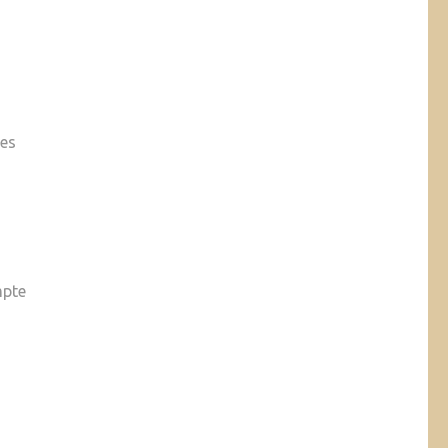
des
mpte
s