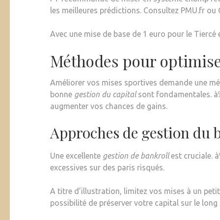
les meilleures prédictions. Consultez PMU.fr ou
Avec une mise de base de 1 euro pour le Tiercé e
Méthodes pour optimise
Améliorer vos mises sportives demande une mé
bonne
gestion du capital
sont fondamentales. à
augmenter vos chances de gains.
Approches de gestion du 
Une excellente
gestion de bankroll
est cruciale. 
excessives sur des paris risqués.
A titre d’illustration, limitez vos mises à un pe
possibilité de préserver votre capital sur le long