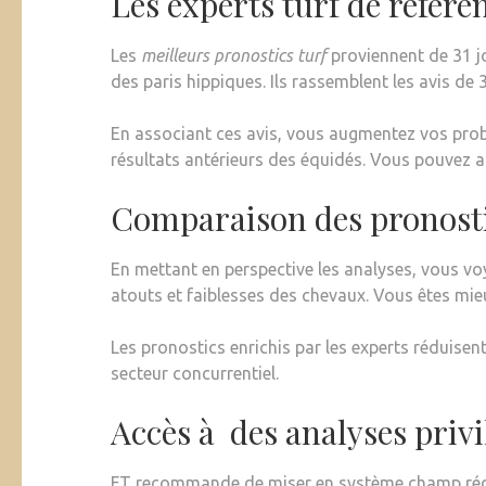
Les experts turf de référe
Les
meilleurs pronostics turf
proviennent de 31 j
des paris hippiques. Ils rassemblent les avis de 
En associant ces avis, vous augmentez vos proba
résultats antérieurs des équidés. Vous pouvez ai
Comparaison des pronostic
En mettant en perspective les analyses, vous vo
atouts et faiblesses des chevaux. Vous êtes mie
Les pronostics enrichis par les experts réduisen
secteur concurrentiel.
Accès à des analyses privi
FT recommande de miser en système champ réd