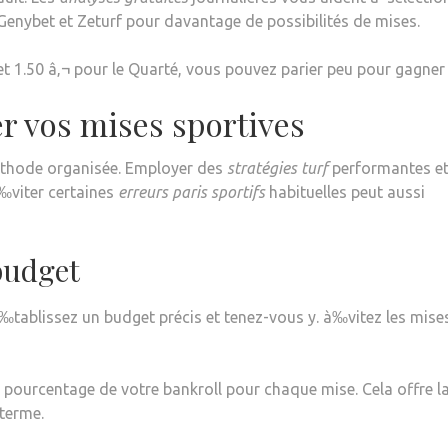
 Genybet et Zeturf pour davantage de possibilités de mises.
t 1.50 â‚¬ pour le Quarté, vous pouvez parier peu pour gagner 
r vos mises sportives
thode organisée. Employer des
stratégies turf
performantes et
‰viter certaines
erreurs paris sportifs
habituelles peut aussi
budget
à‰tablissez un budget précis et tenez-vous y. à‰vitez les mise
tit pourcentage de votre bankroll pour chaque mise. Cela offre l
 terme.