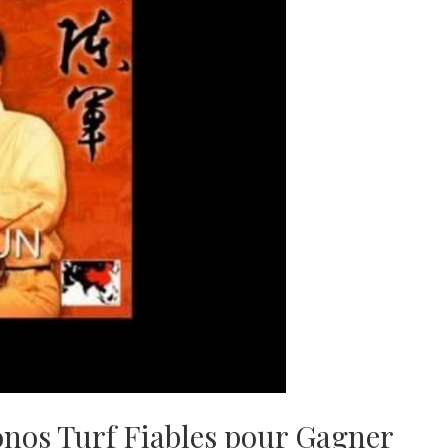
onos Turf Fiables pour Gagner