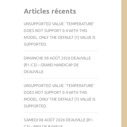
Articles récents
UNSUPPORTED VALUE: ‘TEMPERATURE’
DOES NOT SUPPORT 0.4 WITH THIS
MODEL. ONLY THE DEFAULT (1) VALUE IS
SUPPORTED.
DIMANCHE 09 AOÛT 2026 DEAUVILLE
(R1-C3) – GRAND HANDICAP DE
DEAUVILLE
UNSUPPORTED VALUE: ‘TEMPERATURE’
DOES NOT SUPPORT 0.4 WITH THIS
MODEL. ONLY THE DEFAULT (1) VALUE IS
SUPPORTED.
SAMEDI 08 AOÛT 2026 DEAUVILLE (R1-
C3) – PRIX DE BAYEUX