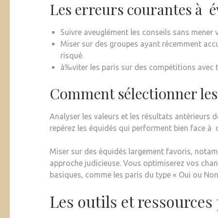
Les erreurs courantes à év
Suivre aveuglément les conseils sans mener 
Miser sur des groupes ayant récemment accum
risqué.
à‰viter les paris sur des compétitions avec 
Comment sélectionner les 
Analyser les valeurs et les résultats antérieurs 
repérez les équidés qui performent bien face à d
Miser sur des équidés largement favoris, nota
approche judicieuse. Vous optimiserez vos chan
basiques, comme les paris du type « Oui ou Non
Les outils et ressources