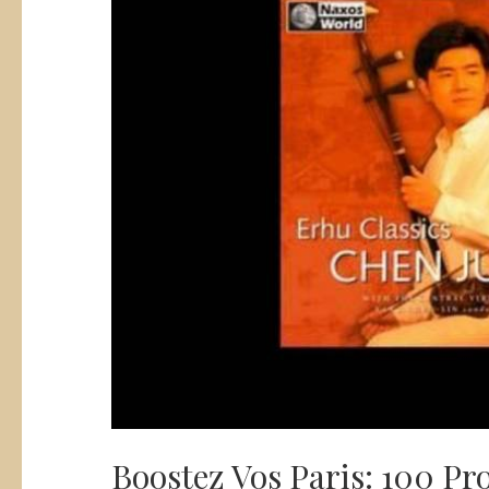
Boostez Vos Paris: 100 Pr