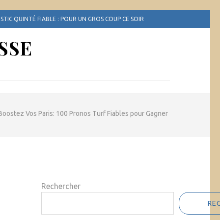
TIC QUINTÉ FIABLE : POUR UN GROS COUP CE SOIR
SSE
Boostez Vos Paris: 100 Pronos Turf Fiables pour Gagner
Rechercher
RE