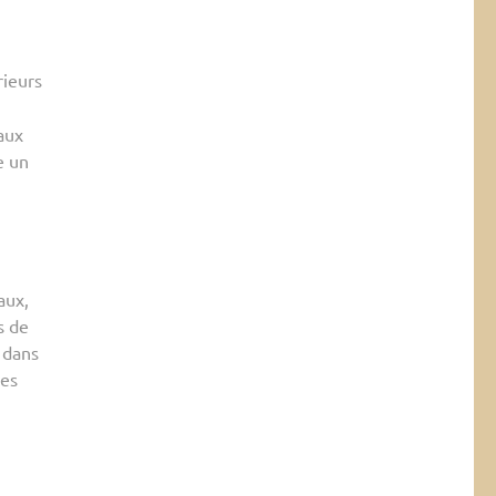
rieurs
aux
e un
aux,
s de
 dans
ues