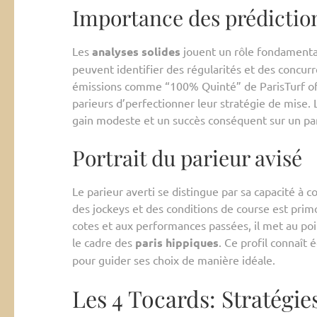
Importance des prédiction
Les
analyses solides
jouent un rôle fondamenta
peuvent identifier des régularités et des concur
émissions comme “100% Quinté” de ParisTurf off
parieurs d’perfectionner leur stratégie de mise. L
gain modeste et un succès conséquent sur un par
Portrait du parieur avisé
Le parieur averti se distingue par sa capacité à 
des jockeys et des conditions de course est primo
cotes et aux performances passées, il met au poi
le cadre des
paris hippiques
. Ce profil connaît
pour guider ses choix de manière idéale.
Les 4 Tocards: Stratégie