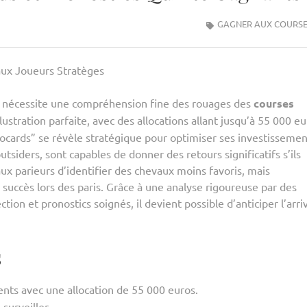
GAGNER AUX COURSE
aux Joueurs Stratèges
lot nécessite une compréhension fine des rouages des
courses
lustration parfaite, avec des allocations allant jusqu’à 55 000 eu
ocards” se révèle stratégique pour optimiser ses investissemen
ders, sont capables de donner des retours significatifs s’ils
ux parieurs d’identifier des chevaux moins favoris, mais
succès lors des paris. Grâce à une analyse rigoureuse par des
on et pronostics soignés, il devient possible d’anticiper l’arri
s
nts avec une allocation de 55 000 euros.
surveiller.