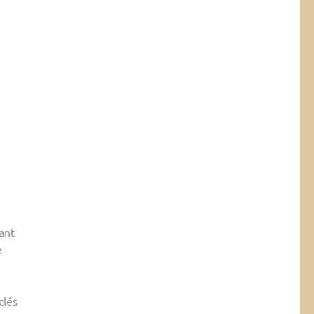
ant
e
clés