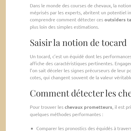
Dans le monde des courses de chevaux, la notion
méprisés par les experts, abritent un potentiel i
comprendre comment détecter ces
outsiders t
plus loin des simples estimations.
Saisir la notion de tocard
Un tocard, c’est un équidé dont les performance
affiche des caractéristiques pertinentes. Engager
l’on sait déceler les signes précurseurs de leur p
cotes, qui changent souvent de la valeur véritab
Comment détecter les che
Pour trouver les
chevaux prometteurs
, il est 
quelques méthodes performantes :
Comparer les pronostics des équidés à travers 