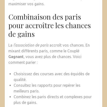
maximiser vos gains.
Combinaison des paris
pour accroître les chances
de gains
La
l’association de paris
accroît vos chances. En
mixant différents paris, comme le Couplé
Gagnant
, vous avez plus de chances. Voici
comment parier :
Choisissez des courses avec des équidés de
qualité.
Consultez les rapports pour repérer les
meilleurs paris.
Combinez les paris directs et complexes pour
plus de gains.