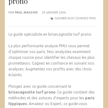
prono
PAR
PAUL MASSON
20 JANVIER 2026
GAGNER AUX COURSES PMU
Le guide spécialiste en brisecagnotte turf prono
La plus performante analyse PMU vous permet
d’optimiser vos paris. Nos analystes examinent
chaque course pour identifier les chevaux les plus
prometteurs. Gagnez en confiance en suivant nos
analyses. Augmentez vos profits avec des choix
éclairés.
Plongez avec ce guide concernant le
brisecagnotte turf prono
. Ce guide contient des
méthodes et des astuces d’experts pour les
paris
hippiques
. Amateur ou Expert, ce guide vous