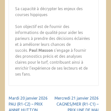
Sa capacité à décrypter les enjeux des
courses hippiques
Son objectif est de fournir des
informations de qualité pour aider les
parieurs à prendre des décisions éclairées
et à améliorer leurs chances de
succès.
Paul Masson
s'engage à fournir
des pronostics précis et des analyses
claires pour le turf, contribuant ainsi à
enrichir l'expérience de ses lecteurs et de
ses fans.
Navigation
Mardi 20 janvier 2026
Mercredi 21 janvier 2026
de
PAU (R1-C2) – PRIX
CAGNES/MER (R1-C1) –
l’article
ANNIE HUTTON
PRIX UNE DE MAI