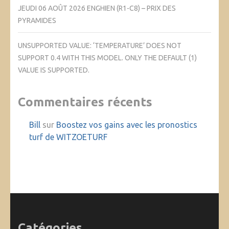
JEUDI 06 AOÛT 2026 ENGHIEN (R1-C8) – PRIX DES
PYRAMIDES
UNSUPPORTED VALUE: ‘TEMPERATURE’ DOES NOT
SUPPORT 0.4 WITH THIS MODEL. ONLY THE DEFAULT (1)
VALUE IS SUPPORTED.
Commentaires récents
Bill
sur
Boostez vos gains avec les pronostics
turf de WITZOETURF
Catégories