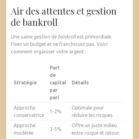
Air des attentes et gestion
de bankroll
Une saine
gestion de bankroll
est primordiale.
Fixez un budget et ne franchissez pas. Voici
comment organiser votre argent :
Part
de
Stratégie
capital
Détails
par
pari
Approche
Optimale pour
1-2%
conservatrice
réduire les risques.
Approche
Offre un juste milieu
3-5%
modérée
entre risque et retour.