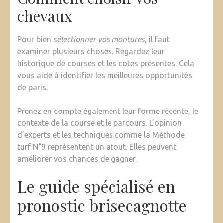
chevaux
Pour bien
sélectionner vos montures
, il faut
examiner plusieurs choses. Regardez leur
historique de courses et les cotes présentes. Cela
vous aide à identifier les meilleures opportunités
de paris.
Prenez en compte également leur forme récente, le
contexte de la course et le parcours. L’opinion
d’experts et les techniques comme la Méthode
turf N°9 représentent un atout. Elles peuvent
améliorer vos chances de gagner.
Le guide spécialisé en
pronostic brisecagnotte