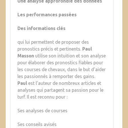
Une analyse approfondie des données
Les performances passées
Des informations clés
qui lui permettent de proposer des
pronostics précis et pertinents.
Paul
Masson
utilise son intuition et son analyse
pour élaborer des pronostics fiables pour
les courses de chevaux, dans le but d'aider
les passionnés à remporter des gains.
Paul
est l'auteur de nombreux articles et
analyses qui partagent sa passion pour le
turf. Il est reconnu pour :
Ses analyses de courses
Ses conseils avisés