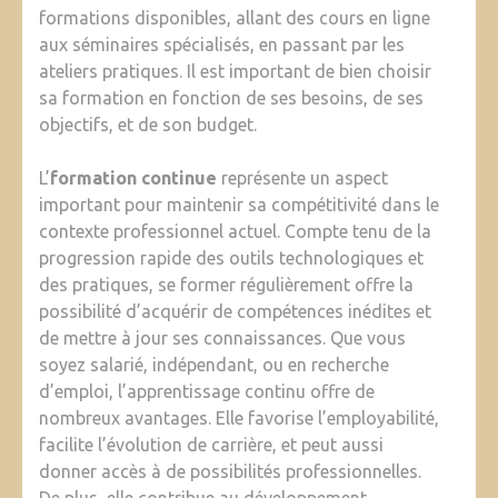
formations disponibles, allant des cours en ligne
aux séminaires spécialisés, en passant par les
ateliers pratiques. Il est important de bien choisir
sa formation en fonction de ses besoins, de ses
objectifs, et de son budget.
L’
formation continue
représente un aspect
important pour maintenir sa compétitivité dans le
contexte professionnel actuel. Compte tenu de la
progression rapide des outils technologiques et
des pratiques, se former régulièrement offre la
possibilité d’acquérir de compétences inédites et
de mettre à jour ses connaissances. Que vous
soyez salarié, indépendant, ou en recherche
d’emploi, l’apprentissage continu offre de
nombreux avantages. Elle favorise l’employabilité,
facilite l’évolution de carrière, et peut aussi
donner accès à de possibilités professionnelles.