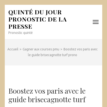
Aller
QUINTÉ DU JOUR
au
PRONOSTIC DE LA
contenu
PRESSE
(Pressez
Entrée)
Pronostic quinté
Accueil
>
Gagner aux courses pmu
>
Boostez vos paris avec
le guide brisecagnotte turf prono
Boostez vos paris avec le
guide brisecagnotte turf