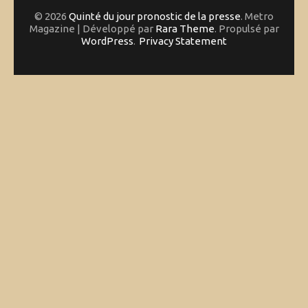
© 2026
Quinté du jour pronostic de la presse
. Metro
Magazine | Développé par
Rara Theme
. Propulsé par
WordPress
.
Privacy Statement