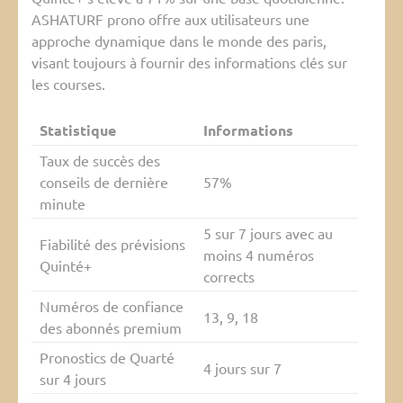
ASHATURF prono offre aux utilisateurs une
approche dynamique dans le monde des paris,
visant toujours à fournir des informations clés sur
les courses.
Statistique
Informations
Taux de succès des
conseils de dernière
57%
minute
5 sur 7 jours avec au
Fiabilité des prévisions
moins 4 numéros
Quinté+
corrects
Numéros de confiance
13, 9, 18
des abonnés premium
Pronostics de Quarté
4 jours sur 7
sur 4 jours