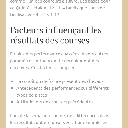
comme l’un des coureurs à suivre. Les bases pour
ce Quinté+ étaient 12-11-4 tandis que l’arrivée
finalisa avec 4-12-5-1-13.
Facteurs influençant les
résultats des courses
En plus des performances passées, divers autres
paramètres influencent le déroulement des
épreuves. Ces facteurs comptent :
La condition de forme présent des chevaux
Antécédents des performances sur différents
types de pistes
Attitude lors des courses précédentes
Lors de la semaine écoulée, des différences dans
les résultats ont été observées. Par exemple, au