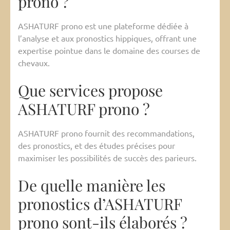
prono ?
ASHATURF prono est une plateforme dédiée à
l’analyse et aux pronostics hippiques, offrant une
expertise pointue dans le domaine des courses de
chevaux.
Que services propose
ASHATURF prono ?
ASHATURF prono fournit des recommandations,
des pronostics, et des études précises pour
maximiser les possibilités de succès des parieurs.
De quelle manière les
pronostics d’ASHATURF
prono sont-ils élaborés ?