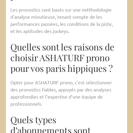
Les pronostics sont basés sur une méthodologie
d’analyse minutieuse, tenant compte de les
performances passées, les conditions de la piste,
et les aptitudes des jockeys.
Quelles sont les raisons de
choisir ASHATURF prono
pour vos paris hippiques ?
Opter pour ASHATURF prono, c’est sélectionner
des pronostics fiables, appuyés par des analyses
approfondies et l’expertise d’une équipe de
professionnels.
Quels types
d’abonnements sont