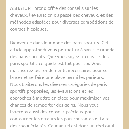
ASHATURF prono offre des conseils sur les
chevaux, l’évaluation du passé des chevaux, et des
méthodes adaptées pour diverses compétitions de
courses hippiques.
Bienvenue dans le monde des paris sportifs. Cet
article approfondi vous permettra à saisir le monde
des paris sportifs. Que vous soyez un novice des
paris sportifs, ce guide est fait pour toi. Vous
maîtriserez les fondements nécessaires pour se
lancer et se faire une place parmi les parieurs.
Nous traiterons les diverses catégories de paris
sportifs proposées, les évaluations et les
approches à mettre en place pour maximiser vos
chances de remporter des gains. Nous vous
livrerons aussi des conseils précieux pour
contourner les erreurs les plus courantes et faire
des choix éclairés. Ce manuel est donc un réel outil