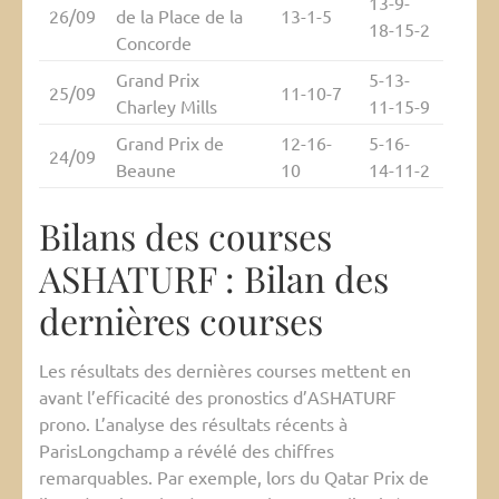
13-9-
26/09
de la Place de la
13-1-5
18-15-2
Concorde
Grand Prix
5-13-
25/09
11-10-7
Charley Mills
11-15-9
Grand Prix de
12-16-
5-16-
24/09
Beaune
10
14-11-2
Bilans des courses
ASHATURF : Bilan des
dernières courses
Les résultats des dernières courses mettent en
avant l’efficacité des pronostics d’ASHATURF
prono. L’analyse des résultats récents à
ParisLongchamp a révélé des chiffres
remarquables. Par exemple, lors du Qatar Prix de