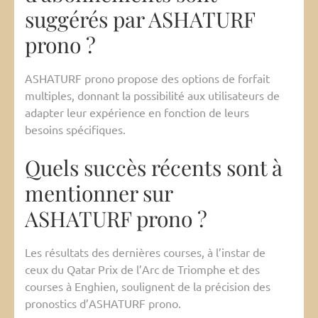
suggérés par ASHATURF
prono ?
ASHATURF prono propose des options de forfait
multiples, donnant la possibilité aux utilisateurs de
adapter leur expérience en fonction de leurs
besoins spécifiques.
Quels succès récents sont à
mentionner sur
ASHATURF prono ?
Les résultats des dernières courses, à l’instar de
ceux du Qatar Prix de l’Arc de Triomphe et des
courses à Enghien, soulignent de la précision des
pronostics d’ASHATURF prono.