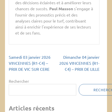
des décisions éclairées et à améliorer leurs
chances de succès.
Paul Masson
s'engage à
fournir des pronostics précis et des
analyses claires pour le turf, contribuant
ainsi à enrichir l'expérience de ses lecteurs
et de ses fans.
Navigation
Samedi 03 janvier 2026
Dimanche 04 janvier
de
VINCENNES (R1-C4) –
2026 VINCENNES (R1-
l’article
PRIX DE VIC SUR CERE
C4) – PRIX DE LILLE
Rechercher
RECHERC
Articles récents