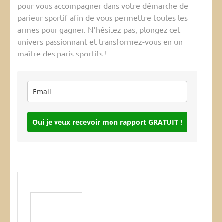
pour vous accompagner dans votre démarche de
parieur sportif afin de vous permettre toutes les
armes pour gagner. N’hésitez pas, plongez cet
univers passionnant et transformez-vous en un
maître des paris sportifs !
Oui je veux recevoir mon rapport GRATUIT !