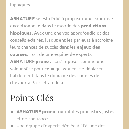
hippiques.
ASHATURF
se est dédié à proposer une expertise
exceptionnelle dans le monde des
prédictions
hippiques
. Avec une analyse approfondie et des
conseils éclairés, il soutient les parieurs à accroître
leurs chances de succès dans les
enjeux des
courses
. Fort de une équipe de experts,
ASHATURF prono
a su s’imposer comme une
valeur sûre pour ceux qui veulent se déplacer
habilement dans le domaine des courses de
chevaux à Paris et au-delà.
Points Clés
ASHATURF prono
fournit des pronostics justes
et de confiance.
Une équipe d’experts dédiée à l’l’étude des