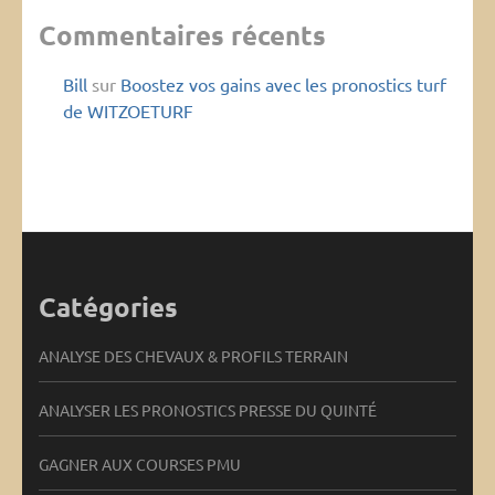
Commentaires récents
Bill
sur
Boostez vos gains avec les pronostics turf
de WITZOETURF
Catégories
ANALYSE DES CHEVAUX & PROFILS TERRAIN
ANALYSER LES PRONOSTICS PRESSE DU QUINTÉ
GAGNER AUX COURSES PMU