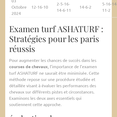
03
2-5-16-
5-16-14
Octobre
12-16-10
14-6-2
14-6-11
11-2
2024
Examen turf ASHATURF :
Stratégies pour les paris
réussis
Pour augmenter les chances de succès dans les
courses de chevaux
, l’importance de l’examen
turf ASHATURF ne saurait être minimisée. Cette
méthode repose sur une procédure étudiée et
détaillée visant à évaluer les performances des
chevaux sur différents pistes et circonstances.
Examinons les deux axes essentiels qui
soutiennent cette approche.