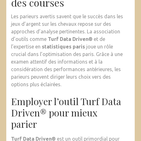
des courses
Les parieurs avertis savent que le succès dans les
jeux d’argent sur les chevaux repose sur des
approches d’analyse pertinentes. La association
d’outils comme
Turf Data Driven®
et de
l’expertise en
statistiques paris
joue un rôle
crucial dans l’optimisation des paris. Grâce à une
examen attentif des informations et à la
considération des performances antérieures, les
parieurs peuvent diriger leurs choix vers des
options plus éclairées.
Employer l’outil Turf Data
Driven® pour mieux
parier
Turf Data Driven®
est un outil primordial pour