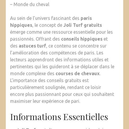
– Monde du cheval
Au sein de l’univers fascinant des
paris
hippiques
, le concept de
Joli Turf gratuits
émerge comme une ressource essentielle pour les
passionnés. Offrant des
conseils hippiques
et
des
astuces turf
, ce contenu se concentre sur
l’amélioration des compétences de paris. Les
lecteurs apprendront des informations utiles et
pertinentes qui les guideront à se déplacer dans le
monde complexe des
courses de chevaux
.
L’importance des conseils gratuits est
particulièrement soulignée, rendant ce loisir
encore plus passionnant pour ceux qui souhaitent
maximiser leur expérience de pari.
Informations Essentielles