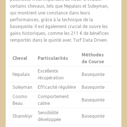
certains chevaux, tels que Nepalais et Suleyman,
qui montrent une constance dans leurs
performances, grâce à la technique de la
basequinte. Il est également crucial de suivre les
gains historiques, comme les 211 € de bénéfices
remportés dans le quinté avec Turf Data Driven.
Méthodes
Cheval
Particularités
de Course
Excellente
Nepalais
Basequinte
récupération
Suleyman
Efficacité régulière
Basequinte
Cosmo
Comportement
Basequinte
Beau
calme
Sensibilité
Shannkiyr
Basequinte
développée