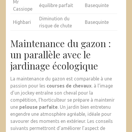
Mr
équilibre parfait
Basequinte
Cassiope
Diminution du
Highbari
Basequinte
risque de chute
Maintenance du gazon :
un parallèle avec le
jardinage écologique
La maintenance du gazon est comparable à une
passion pour les
courses de chevaux
. à l’image
d’un jockey entraîne son cheval pour la
compétition, l’horticulteur se prépare à maintenir
une
pelouse parfaite
. Un jardin bien entretenu
engendre une atmosphère agréable, idéale pour
savourer des moments en extérieur. Les conseils
suivants permettront d’améliorer l’aspect de