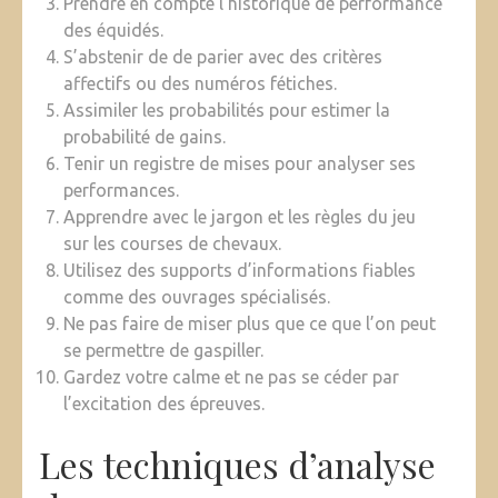
Prendre en compte l’historique de performance
des équidés.
S’abstenir de de parier avec des critères
affectifs ou des numéros fétiches.
Assimiler les probabilités pour estimer la
probabilité de gains.
Tenir un registre de mises pour analyser ses
performances.
Apprendre avec le jargon et les règles du jeu
sur les courses de chevaux.
Utilisez des supports d’informations fiables
comme des ouvrages spécialisés.
Ne pas faire de miser plus que ce que l’on peut
se permettre de gaspiller.
Gardez votre calme et ne pas se céder par
l’excitation des épreuves.
Les techniques d’analyse