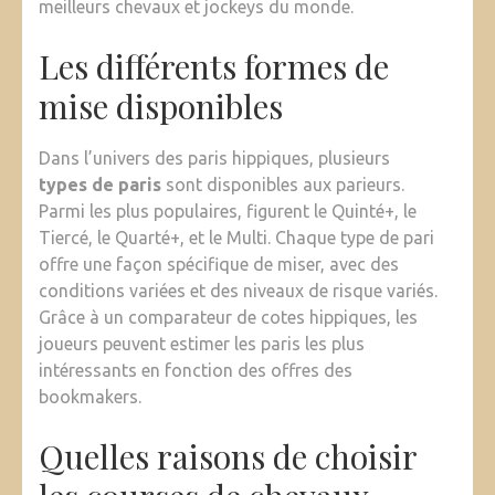
meilleurs chevaux et jockeys du monde.
Les différents formes de
mise disponibles
Dans l’univers des paris hippiques, plusieurs
types de paris
sont disponibles aux parieurs.
Parmi les plus populaires, figurent le Quinté+, le
Tiercé, le Quarté+, et le Multi. Chaque type de pari
offre une façon spécifique de miser, avec des
conditions variées et des niveaux de risque variés.
Grâce à un comparateur de cotes hippiques, les
joueurs peuvent estimer les paris les plus
intéressants en fonction des offres des
bookmakers.
Quelles raisons de choisir