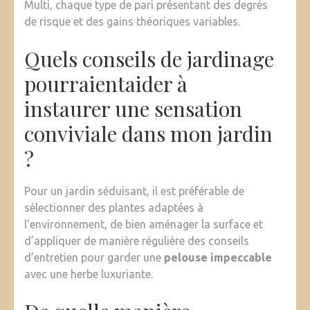
Multi, chaque type de pari présentant des degrés
de risque et des gains théoriques variables.
Quels conseils de jardinage
pourraientaider à
instaurer une sensation
conviviale dans mon jardin
?
Pour un jardin séduisant, il est préférable de
sélectionner des plantes adaptées à
l’environnement, de bien aménager la surface et
d’appliquer de manière régulière des conseils
d’entretien pour garder une
pelouse impeccable
avec une herbe luxuriante.