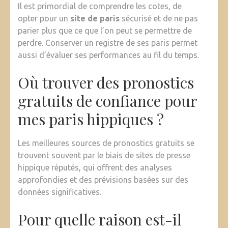
Il est primordial de comprendre les cotes, de
opter pour un
site de paris
sécurisé et de ne pas
parier plus que ce que l’on peut se permettre de
perdre. Conserver un registre de ses paris permet
aussi d’évaluer ses performances au fil du temps.
Où trouver des pronostics
gratuits de confiance pour
mes paris hippiques ?
Les meilleures sources de pronostics gratuits se
trouvent souvent par le biais de sites de presse
hippique réputés, qui offrent des analyses
approfondies et des prévisions basées sur des
données significatives.
Pour quelle raison est-il