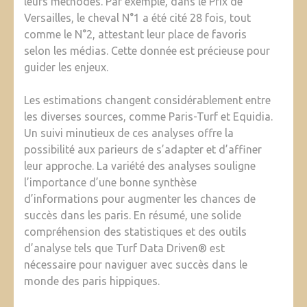
leurs méthodes. Par exemple, dans le Prix de
Versailles, le cheval N°1 a été cité 28 fois, tout
comme le N°2, attestant leur place de favoris
selon les médias. Cette donnée est précieuse pour
guider les enjeux.
Les estimations changent considérablement entre
les diverses sources, comme Paris-Turf et Equidia.
Un suivi minutieux de ces analyses offre la
possibilité aux parieurs de s’adapter et d’affiner
leur approche. La variété des analyses souligne
l’importance d’une bonne synthèse
d’informations pour augmenter les chances de
succès dans les paris. En résumé, une solide
compréhension des statistiques et des outils
d’analyse tels que Turf Data Driven® est
nécessaire pour naviguer avec succès dans le
monde des paris hippiques.