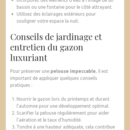
Incorporez des éléments d’eau à l’image de un
bassin ou une fontaine pour le côté attrayant.
Utilisez des éclairages extérieurs pour
souligner votre espace la nuit.
Conseils de jardinage et
entretien du gazon
luxuriant
Pour préserver une
pelouse impeccable
, il est
important de appliquer quelques conseils
pratiques :
Nourrir le gazon lors du printemps et durant
l’automne pour une développement optimal.
Scarifier la pelouse régulièrement pour aider
l’aération et le taux d’humidité.
Tondre à une hauteur adéquate, cela contribue