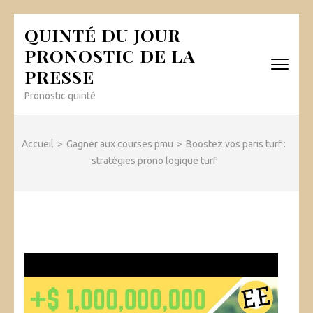
Aller
QUINTÉ DU JOUR
au
PRONOSTIC DE LA
contenu
PRESSE
(Pressez
Entrée)
Pronostic quinté
Accueil
>
Gagner aux courses pmu
>
Boostez vos paris turf :
stratégies prono logique turf