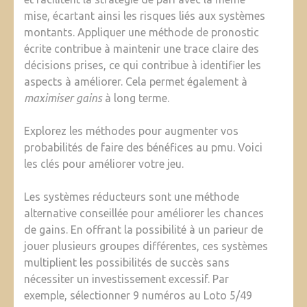
mise, écartant ainsi les risques liés aux systèmes
montants. Appliquer une méthode de pronostic
écrite contribue à maintenir une trace claire des
décisions prises, ce qui contribue à identifier les
aspects à améliorer. Cela permet également à
maximiser gains
à long terme.
Explorez les méthodes pour augmenter vos
probabilités de faire des bénéfices au pmu. Voici
les clés pour améliorer votre jeu.
Les systèmes réducteurs sont une méthode
alternative conseillée pour améliorer les chances
de gains. En offrant la possibilité à un parieur de
jouer plusieurs groupes différentes, ces systèmes
multiplient les possibilités de succès sans
nécessiter un investissement excessif. Par
exemple, sélectionner 9 numéros au Loto 5/49