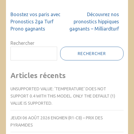
Navigation
Boostez vos paris avec
Découvrez nos
de
Pronostics 2ga Turf
pronostics hippiques
l’article
Prono gagnants
gagnants – Milliardturf
Rechercher
RECHERCHER
Articles récents
UNSUPPORTED VALUE: ‘TEMPERATURE’ DOES NOT
SUPPORT 0.4 WITH THIS MODEL. ONLY THE DEFAULT (1)
VALUE IS SUPPORTED.
JEUDI 06 AOÛT 2026 ENGHIEN (R1-C8) – PRIX DES
PYRAMIDES