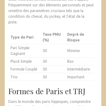
fréquemment sur des éléments personnels et peut
omettre des paramètres cruciaux tels que la
condition du cheval, du jockey, et l’état de la
piste.
Taxe PMU
Degré de
Type de Pari
(%)
Risque
Pari Simple
30
Minime
Gagnant
Placé Simple
30
Bas
Formule Couplé
30
Intermédiaire
Trio
30
Important
Formes de Paris et TRJ
Dans le monde des paris hippiques, comprendre