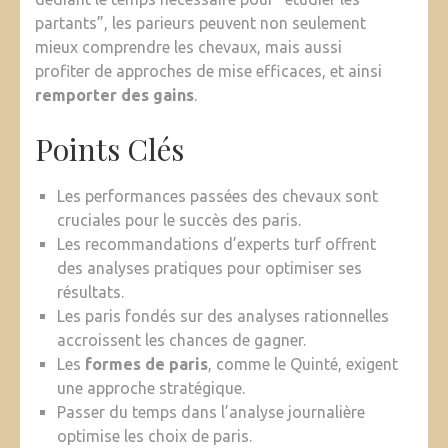
partants”, les parieurs peuvent non seulement
mieux comprendre les chevaux, mais aussi
profiter de approches de mise efficaces, et ainsi
remporter des gains
.
Points Clés
Les performances passées des chevaux sont
cruciales pour le succès des paris.
Les recommandations d’experts turf offrent
des analyses pratiques pour optimiser ses
résultats.
Les paris fondés sur des analyses rationnelles
accroissent les chances de gagner.
Les
formes de paris
, comme le Quinté, exigent
une approche stratégique.
Passer du temps dans l’analyse journalière
optimise les choix de paris.