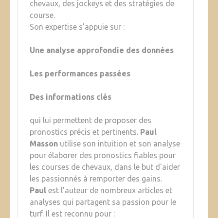
chevaux, des jockeys et des stratégies de
course.
Son expertise s'appuie sur :
Une analyse approfondie des données
Les performances passées
Des informations clés
qui lui permettent de proposer des
pronostics précis et pertinents.
Paul
Masson
utilise son intuition et son analyse
pour élaborer des pronostics fiables pour
les courses de chevaux, dans le but d'aider
les passionnés à remporter des gains.
Paul
est l'auteur de nombreux articles et
analyses qui partagent sa passion pour le
turf. Il est reconnu pour :