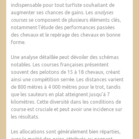
indispensable pour tout turfiste souhaitant de
augmenter ses chances de gains. Les
analyses
courses
se composent de plusieurs éléments clés,
notamment l’étude des performances passées
des chevaux et le repérage des chevaux en bonne
forme.
Une analyse détaillée peut dévoiler des schémas
notables. Les courses françaises présentent
souvent des pelotons de 15 à 18 chevaux, créant
ainsi une compétition serrée. Les distances varient
de 800 mètres à 4 000 mètres pour le trot, tandis
que les sauteurs en plat atteignent jusqu’à 7
kilomètres. Cette diversité dans les conditions de
course est cruciale et peut avoir une incidence sur
les résultats.
Les allocations sont généralement bien réparties,