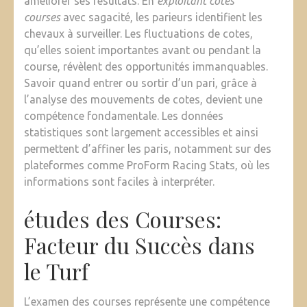
améliorer ses résultats. En
exploitant cotes
courses
avec sagacité, les parieurs identifient les
chevaux à surveiller. Les fluctuations de cotes,
qu’elles soient importantes avant ou pendant la
course, révèlent des opportunités immanquables.
Savoir quand entrer ou sortir d’un pari, grâce à
l’analyse des mouvements de cotes, devient une
compétence fondamentale. Les données
statistiques sont largement accessibles et ainsi
permettent d’affiner les paris, notamment sur des
plateformes comme ProForm Racing Stats, où les
informations sont faciles à interpréter.
études des Courses:
Facteur du Succès dans
le Turf
L’examen des courses représente une compétence