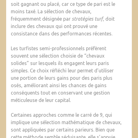
soit gagnant ou placé, car ce type de pari est le
moins taxé. La sélection de chevaux,
fréquemment désignée par
stratégies turf
, doit
inclure des chevaux qui ont prouvé une
consistance dans des performances récentes.
Les turfistes semi-professionnels préfèrent
souvent une sélection choisie de “chevaux
solides” sur lesquels ils engagent leurs paris
simples. Ce choix réfléchi leur permet d’utiliser
une portion de leurs gains pour des paris plus
osés, améliorant ainsi les chances de gains
conséquents tout en conservant une gestion
méticuleuse de leur capital.
Certaines approches comme le carré de 9, qui
implique une sélection mathématique de chevaux,
sont appliquées par certains parieurs. Bien que
cette méthode semble séduisante, elle s’appuie