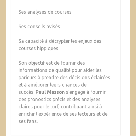
Ses analyses de courses
Ses conseils avisés
Sa capacité à décrypter les enjeux des
courses hippiques
Son objectif est de fournir des
informations de qualité pour aider les
parieurs à prendre des décisions éclairées
et à améliorer leurs chances de
succès.
Paul Masson
s'engage à fournir
des pronostics précis et des analyses
claires pour le turf, contribuant ainsi à
enrichir l'expérience de ses lecteurs et de
ses fans.