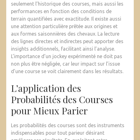
seulement l’historique des courses, mais aussi les
performances en fonction des conditions de
terrain quantifiées avec exactitude. Il existe aussi
une attention particulière prêtée aux origines et
aux formes saisonnières des chevaux. La lecture
des lignes directes et indirectes peut apporter des
insights additionnels, facilitant ainsi l’analyse.
L’importance d’un jockey expérimenté ne doit pas
non plus être négligée, car leur impact sur l’issue
d’une course se voit clairement dans les résultats.
L’application des
Probabilités des Courses
pour Mieux Parier
Les probabilités des courses sont des instruments
indispensables pour tout parieur désirant