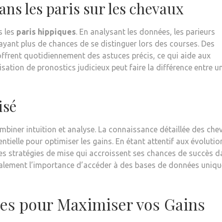
ans les paris sur les chevaux
s les
paris hippiques
. En analysant les données, les parieurs
yant plus de chances de se distinguer lors des courses. Des
frent quotidiennement des astuces précis, ce qui aide aux
lisation de pronostics judicieux peut faire la différence entre u
isé
ombiner intuition et analyse. La connaissance détaillée des che
ntielle pour optimiser les gains. En étant attentif aux évolutio
es stratégies de mise qui accroissent ses chances de succès d
également l’importance d’accéder à des bases de données uniq
ues pour Maximiser vos Gains