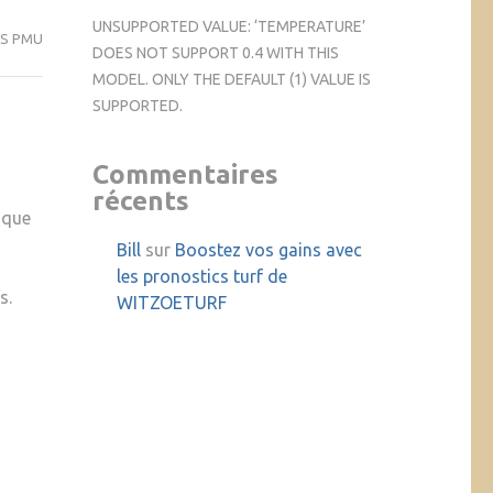
UNSUPPORTED VALUE: ‘TEMPERATURE’
S PMU
DOES NOT SUPPORT 0.4 WITH THIS
MODEL. ONLY THE DEFAULT (1) VALUE IS
SUPPORTED.
Commentaires
récents
ique
Bill
sur
Boostez vos gains avec
les pronostics turf de
s.
WITZOETURF