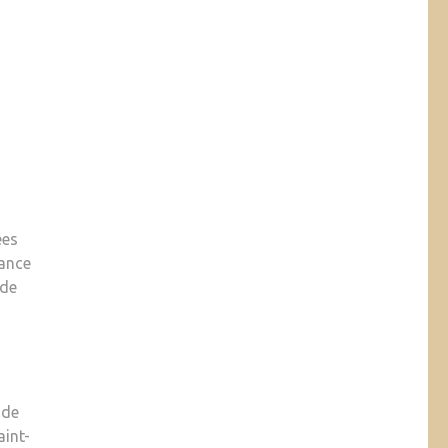
ées
iance
 de
 de
aint-