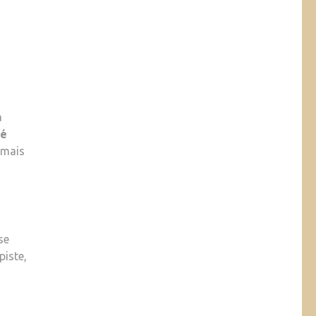
à
cé
 mais
se
piste,