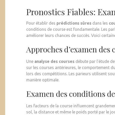
Pronostics Fiables: Ex
Pour établir des
prédictions sûres
dans les
co
conditions de course est fondamentale. Les pa
améliorer leurs chances de succès. Voici certai
Approches d’examen des c
Une
analyse des courses
débute par l’étude de
sur les courses antérieures, le comportement du 
lors des compétitions. Les parieurs utilisent so
manière optimale.
Examen des conditions de l
Les facteurs de la course influencent grandemen
sol, la distance et même le poids porté par le jo