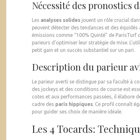
Nécessité des pronostics d
Les
analyses solides
jouent un rôle crucial dan
peuvent détecter des tendances et des équidés a
émissions comme “100% Quinté” de ParisTurf of
parieurs d’optimiser leur stratégie de mise. L’uti
petit gain et un succès substantiel sur un pari.
Description du parieur av
Le parieur averti se distingue par sa faculté à c
des jockeys et des conditions de course est esse
cotes et aux performances passées, il élabore d
cadre des
paris hippiques
. Ce profil connaît 
pour guider ses choix de manière idéale.
Les 4 Tocards: Techniq