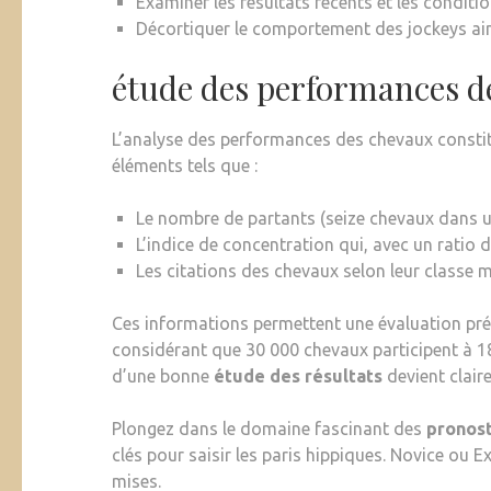
Examiner les résultats récents et les condition
Décortiquer le comportement des jockeys ain
étude des performances d
L’analyse des performances des chevaux constit
éléments tels que :
Le nombre de partants (seize chevaux dans un
L’indice de concentration qui, avec un ratio 
Les citations des chevaux selon leur classe 
Ces informations permettent une évaluation préc
considérant que 30 000 chevaux participent à 
d’une bonne
étude des résultats
devient claire
Plongez dans le domaine fascinant des
pronost
clés pour saisir les paris hippiques. Novice ou 
mises.