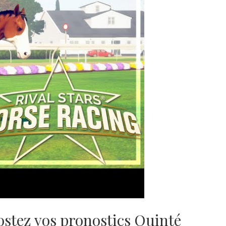
ostez vos pronostics Quinté