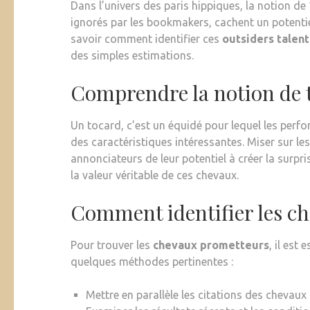
Dans l’univers des paris hippiques, la notion d
ignorés par les bookmakers, cachent un potentie
savoir comment identifier ces
outsiders talen
des simples estimations.
Comprendre la notion de 
Un tocard, c’est un équidé pour lequel les per
des caractéristiques intéressantes. Miser sur les
annonciateurs de leur potentiel à créer la surpri
la valeur véritable de ces chevaux.
Comment identifier les ch
Pour trouver les
chevaux prometteurs
, il est
quelques méthodes pertinentes :
Mettre en parallèle les citations des chevaux 