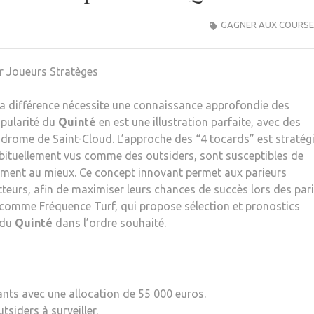
GAGNER AUX COURSE
r Joueurs Stratèges
e la différence nécessite une connaissance approfondie des
opularité du
Quinté
en est une illustration parfaite, avec des
podrome de Saint-Cloud. L’approche des “4 tocards” est stratég
bituellement vus comme des outsiders, sont susceptibles de
forment au mieux. Ce concept innovant permet aux parieurs
teurs, afin de maximiser leurs chances de succès lors des pari
 comme Fréquence Turf, qui propose sélection et pronostics
e du
Quinté
dans l’ordre souhaité.
nts avec une allocation de 55 000 euros.
siders à surveiller.