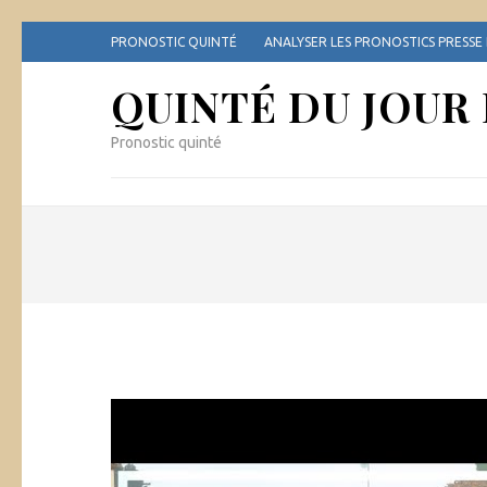
Aller
PRONOSTIC QUINTÉ
ANALYSER LES PRONOSTICS PRESSE
au
contenu
QUINTÉ DU JOUR
(Pressez
Entrée)
Pronostic quinté