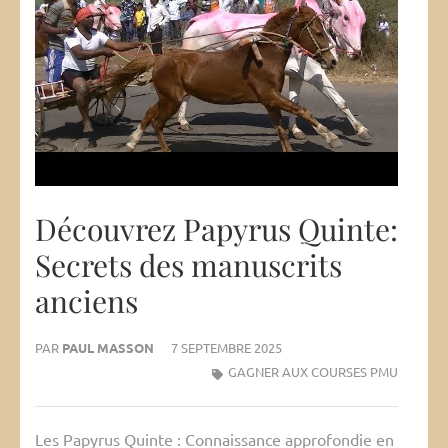
Découvrez Papyrus Quinte:
Secrets des manuscrits
anciens
PAR
PAUL MASSON
7 SEPTEMBRE 2025
GAGNER AUX COURSES PMU
Les Papyrus Quinte : Connaissance approfondie en