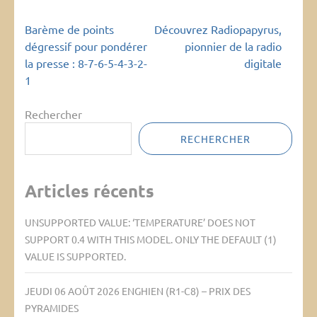
Navigation
Barème de points
Découvrez Radiopapyrus,
de
dégressif pour pondérer
pionnier de la radio
l’article
la presse : 8-7-6-5-4-3-2-
digitale
1
Rechercher
RECHERCHER
Articles récents
UNSUPPORTED VALUE: ‘TEMPERATURE’ DOES NOT
SUPPORT 0.4 WITH THIS MODEL. ONLY THE DEFAULT (1)
VALUE IS SUPPORTED.
JEUDI 06 AOÛT 2026 ENGHIEN (R1-C8) – PRIX DES
PYRAMIDES