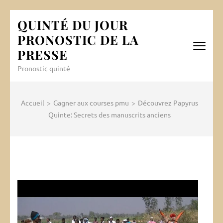
Aller
QUINTÉ DU JOUR
au
PRONOSTIC DE LA
contenu
(Pressez
PRESSE
Entrée)
Pronostic quinté
Accueil
>
Gagner aux courses pmu
>
Découvrez Papyrus
Quinte: Secrets des manuscrits anciens