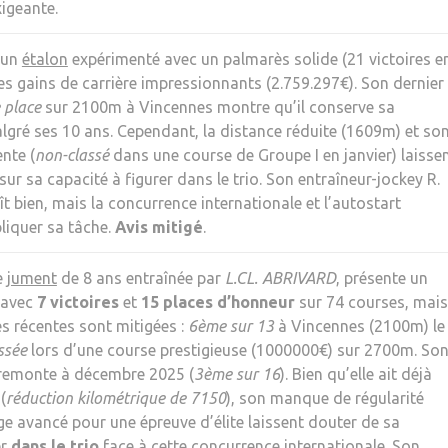
xigeante.
 un
étalon
expérimenté avec un palmarès solide (21 victoires e
es gains de carrière impressionnants (2.759.297€). Son dernier
 place
sur 2100m à Vincennes montre qu’il conserve sa
lgré ses 10 ans. Cependant, la distance réduite (1609m) et so
nte (
non-classé
dans une course de Groupe I en janvier) laisse
ur sa capacité à figurer dans le trio. Son entraîneur-jockey R.
ît bien, mais la concurrence internationale et l’autostart
liquer sa tâche.
Avis mitigé
.
e
jument
de 8 ans entraînée par
L.CL. ABRIVARD
, présente un
 avec
7 victoires
et
15 places d’honneur
sur 74 courses, mais
s récentes sont mitigées :
6ème sur 13
à Vincennes (2100m) le
ssée
lors d’une course prestigieuse (1000000€) sur 2700m. So
remonte à décembre 2025 (
3ème sur 16
). Bien qu’elle ait déjà
(
réduction kilométrique de 7150
), son manque de régularité
ge avancé pour une épreuve d’élite laissent douter de sa
er
dans le trio
face à cette concurrence internationale. Son