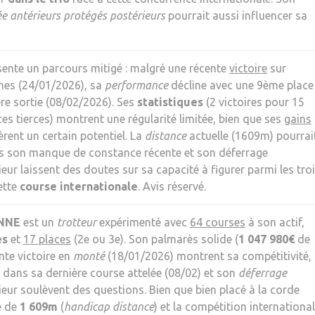
ée antérieurs protégés postérieurs
pourrait aussi influencer sa
ente un parcours mitigé : malgré une récente
victoire
sur
es (24/01/2026), sa
performance
décline avec une 9ème place
ère sortie (08/02/2026). Ses
statistiques
(2 victoires pour 15
ces tierces) montrent une régularité limitée, bien que ses
gains
rent un certain potentiel. La
distance
actuelle (1609m) pourrai
ais son manque de constance récente et son déferrage
ieur laissent des doutes sur sa capacité à figurer parmi les tro
ette
course internationale
. Avis réservé.
NNE
est un
trotteur
expérimenté avec
64 courses
à son actif,
es
et
17 places
(2e ou 3e). Son palmarès solide (
1 047 980€
de
nte victoire en
monté
(18/01/2026) montrent sa compétitivité,
dans sa dernière course attelée (08/02) et son
déferrage
ieur soulèvent des questions. Bien que bien placé à la corde
e de
1 609m
(
handicap distance
) et la compétition internationa