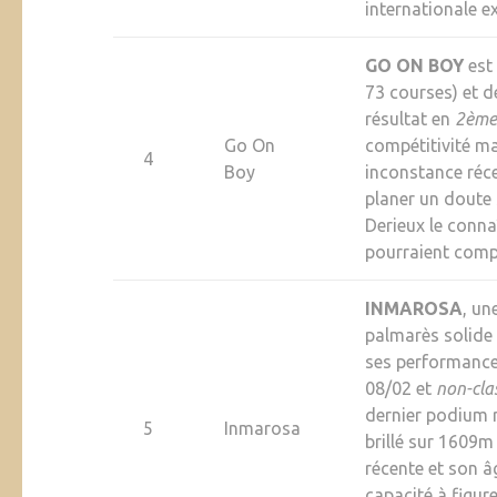
internationale e
GO ON BOY
est
73 courses) et d
résultat en
2ème
Go On
compétitivité ma
4
Boy
inconstance réce
planer un doute s
Derieux le conna
pourraient comp
INMAROSA
, un
palmarès solide
ses performance
08/02 et
non-cla
dernier podium 
5
Inmarosa
brillé sur 1609m 
récente et son â
capacité à figur