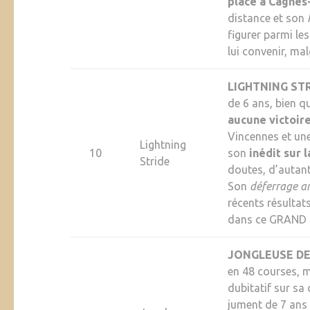
place à Cagnes
distance et son
figurer parmi le
lui convenir, ma
LIGHTNING ST
de 6 ans, bien 
aucune victoir
Vincennes et un
Lightning
10
son
inédit sur 
Stride
doutes, d’autant
Son
déferrage an
récents résultat
dans ce GRAND 
JONGLEUSE DE
en 48 courses, 
dubitatif sur sa 
jument de 7 ans