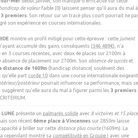
-sur-Mer
début janvier, son manque d’efficacité sur cette
handicap de valeur
faible (0) laissent penser qu’il aura du mal à
s
3 premiers
. Son retour sur un tracé plus court pourrait ne pa
lgré son expérience en courses internationales.
RIDE
montre un profil mitigé pour cette épreuve : cette
jument
qu’ayant accumulé des gains conséquents (
346 489€
), n’a
e
en 3 courses récentes, avec deux 4e places sur 2100m à
e absence de placement sur 2700m. Son
absence de succès
et
la distance de 1609m
(handicap distance) soulèvent des
 qu’elle part
corde 10
dans une course internationale exigeant
térieur/postérieur
pourrait influencer sa performance, mais s
s suggèrent qu’elle aura du mal à figurer parmi les
3 premiers
CRITERIUM.
 LUNE
présente un
palmarès solide
avec
8 victoires et 15 plac
mais son récent
6ème place à Vincennes
sur 2850m laisse
capacité à briller sur cette
distance plus courte
(1609m). La
 a cependant montré sa
compétitivité en Groupe I
avec une