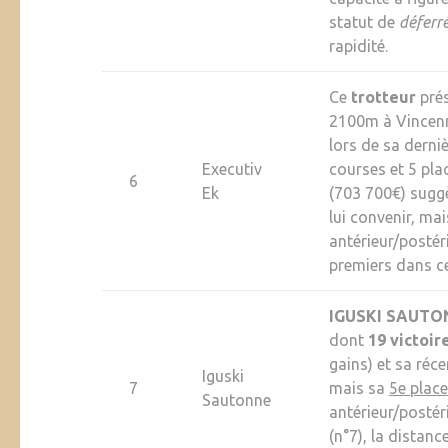
statut de
déferr
rapidité.
Ce
trotteur
prés
2100m à Vincenn
lors de sa derni
Executiv
courses et 5 pla
6
Ek
(703 700€) suggè
lui convenir, m
antérieur/postér
premiers dans c
IGUSKI SAUTO
dont
19 victoir
gains) et sa réce
Iguski
7
mais sa
5e place
Sautonne
antérieur/postér
(n°7), la distanc