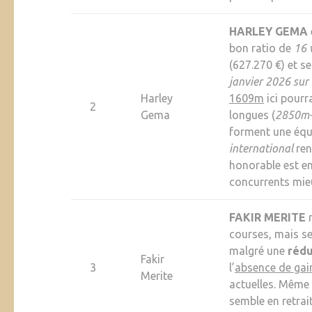
HARLEY GEMA
bon ratio de
16 
(627.270 €) et s
janvier 2026 su
Harley
1609m
ici pourra
2
Gema
longues (
2850m
forment une équip
international
ren
honorable est en
concurrents mieu
FAKIR MERITE
m
courses, mais s
malgré une
rédu
Fakir
3
l’
absence de gain
Merite
actuelles. Même
semble en retrai