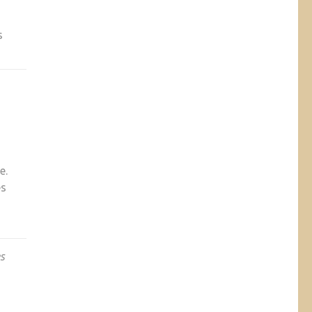
s
e.
es
es