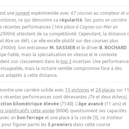
est une
jument
expérimentée avec
67 courses
au compteur et u
victoires
, ce qui démontre sa
régularité
. Ses
gains en carrière
es récentes performances (
1ère place à Cagnes-sur-Mer en
r 2900m
) attestent de sa compétitivité. Cependant, la distance 
it être un défi, car elle excelle plutôt sur des courses plus
-2900m
). Son entraineur
M. SASSIER
et le driver
B. ROCHARD
e fiable, mais la spécialisation en vitesse et le contexte
dent son classement dans le
top 3
incertain. Une performance
visageable, mais la victoire semble compromise face à des
x adaptés à cette distance.
ontre une carrière solide avec
15 victoires
et
24 places
sur 1
es récentes performances sont décevantes
(7e et deux échecs)
,
ction kilométrique élevée
(7540). L’
âge avancé
(11 ans) et
s significatifs cette année
(800€) questionnent ses capacités
 avec un
bon ferrage
et une place à la corde (3), ce
trotteur
t pour figurer parmi les
3 premiers
dans cette course