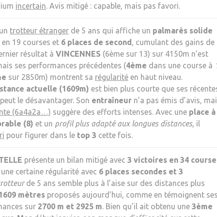
dium
incertain
. Avis mitigé : capable, mais pas favori.
 un
trotteur étranger
de 5 ans qui affiche un
palmarès solide
en 19 courses et
6 places de second
, cumulant des gains de
ernier résultat à
VINCENNES
(6ème sur 13) sur 4150m n’est
mais ses performances précédentes (
4ème
dans une course à
me
sur 2850m) montrent sa
régularité
en haut niveau.
stance actuelle (1609m)
est bien plus courte que ses récente
 peut le désavantager. Son
entraîneur
n’a pas émis d’avis, ma
nte (6a4a2a…)
suggère des efforts intenses. Avec une
place à
rable (8)
et un
profil plus adapté aux longues distances
, il
ri
pour figurer dans le
top 3
cette fois.
TELLE
présente un bilan mitigé avec
3 victoires en 34 course
 une certaine régularité avec
6 places secondes et 3
trotteur
de 5 ans semble plus à l’aise sur des distances plus
1609 mètres
proposés aujourd’hui, comme en témoignent se
mances sur
2700 m et 2925 m
. Bien qu’il ait obtenu une
3ème