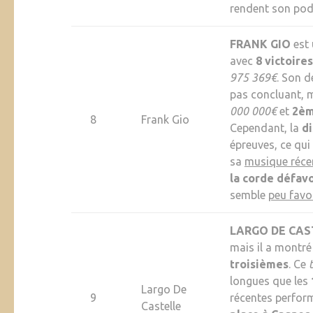
rendent son po
FRANK GIO
est
avec
8 victoires
975 369€
. Son d
pas concluant, 
000 000€
et
2è
8
Frank Gio
Cependant, la
di
épreuves, ce qui
sa
musique réce
la corde défavo
semble
peu favo
LARGO DE CAS
mais il a montré
troisièmes
. Ce
longues que les
Largo De
9
récentes perfor
Castelle