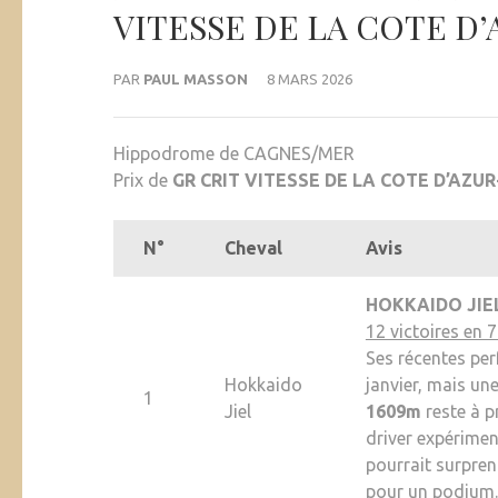
VITESSE DE LA COTE D
PAR
PAUL MASSON
8 MARS 2026
Hippodrome de CAGNES/MER
Prix de
GR CRIT VITESSE DE LA COTE D’AZUR
N°
Cheval
Avis
HOKKAIDO JIE
12 victoires en 
Ses récentes pe
Hokkaido
janvier, mais un
1
Jiel
1609m
reste à p
driver expérime
pourrait surpren
pour un podium.