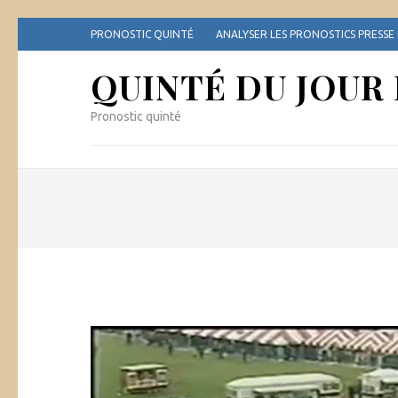
Aller
PRONOSTIC QUINTÉ
ANALYSER LES PRONOSTICS PRESSE
au
contenu
QUINTÉ DU JOUR
(Pressez
Entrée)
Pronostic quinté