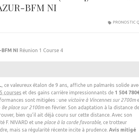
’AZUR-BFM NI
PRONOSTIC 
-BFM NI
Réunion 1 Course 4
L
, ce valeureux étalon de 9 ans, affiche un palmarès solide ave
75 courses
et des gains carrière impressionnants de
1 504 780
rformances sont mitigées : une
victoire à Vincennes sur 2700m
e
8e place sur 2100m
en février. Son adaptation à la distance d
rouver, bien qu’il ait déjà couru sur cette distance. Avec son
nté F. NIVARD et une
place à la corde favorable
, ce trotteur
dre, mais sa régularité récente incite à prudence.
Avis mitigé