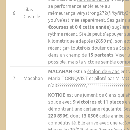
sa performance antérieure au
Lilas
6
mêmeurançaivérystrong272(fiftyfifty2
Castelle
you’ve’estimée séparément. Ses gains a
€courses
et
0 € cette année
) sug?ièr
rythme récent. Si elle peut s’appuyer su
kilométrique adaptée (2850 m), son a
récent ça» toutefois douter de sa $capa
dans un champ de
15 partants
. Viser 
possible, mais la victoire semble comp
MACAHAN
est un
étalon de 6 ans
entr
7
Macahan
Maria TORNQVIST et piloté par M. MOT
n’ait??????????????,?????????????????????
KOTKIE
est une
jument
de 6 ans qui a
solide avec
9 victoires
et
11 places
en
démontrant une certaine régularité. Se
220 890€
, dont
13 050€
cette année, s
compétitivité. Elle arrive avec une
victo
Marseille (29/04) et une
2ème place
à A