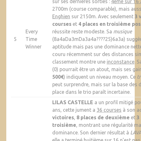
sur ses dernières sorties :
4ème sur 16 
2700m (course comparable), mais aus
Enghien
sur 2150m. Avec seulement
3 
courses
et
4 places en troisième pos
Every
réussite reste modeste. Sa
musique
5
Time
(8a4aDa3mDa3a4a????25)6a3a) suggère
Winner
aptitude mais pas une dominance nette. 
couru récemment sur des distances sim
classement montre une
inconstance
. S
(0) pourrait être un atout, mais ses gai
500€
) indiquent un niveau moyen. Ce
t
peut surprendre, mais sur la base des 
place dans le trio paraît incertaine.
LILAS CASTELLE
a un profil mitigé po
ans, cette jument a
36 courses
à son ac
victoires
,
8 places de deuxième
et
3
troisième
, montrant une régularité ma
dominance. Son dernier résultat à
LAV
elle a terminé
huitième sur 16
n’est pas