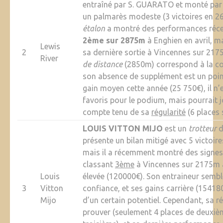
entraîné par S. GUARATO et monté par
un palmarès modeste (3 victoires en 26
étalon
a montré des performances récen
2ème sur 2875m
à Enghien en avril, m
Lewis
2
sa dernière sortie à Vincennes sur 21
River
de distance
(2850m) correspond à la cou
son absence de supplément est un point
gain moyen cette année (25 750€), il n
favoris pour le podium, mais pourrait j
compte tenu de sa
régularité
(6 places 
LOUIS VITTON MIJO
est un
trotteur
d
présente un bilan mitigé avec 5 victoir
mais il a récemment montré des signes
classant
3ème
à Vincennes sur 2175m a
Louis
élevée (120000€). Son entraineur semble
3
Vitton
confiance, et ses gains carrière (1541
Mijo
d’un certain potentiel. Cependant, sa ré
prouver (seulement 4 places de deuxiè