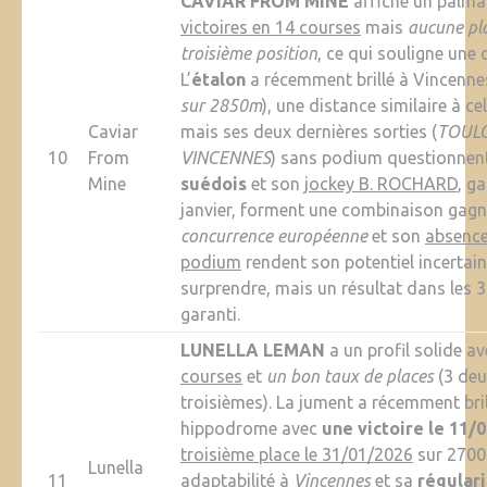
CAVIAR FROM MINE
affiche un palma
victoires en 14 courses
mais
aucune pl
troisième position
, ce qui souligne une c
L’
étalon
a récemment brillé à Vincenne
sur 2850m
), une distance similaire à ce
Caviar
mais ses deux dernières sorties (
TOULO
10
From
VINCENNES
) sans podium questionnen
Mine
suédois
et son
jockey B. ROCHARD
, g
janvier, forment une combinaison gagn
concurrence européenne
et son
absence
podium
rendent son potentiel incertain.
surprendre, mais un résultat dans les 3
garanti.
LUNELLA LEMAN
a un profil solide a
courses
et
un bon taux de places
(3 deu
troisièmes). La jument a récemment bril
hippodrome avec
une victoire le 11/
troisième place le 31/01/2026
sur 2700
Lunella
11
adaptabilité à
Vincennes
et sa
régulari