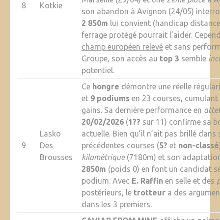
8
Kotkie
son abandon à Avignon (24/05) interro
2 850m
lui convient (handicap distance
ferrage protégé pourrait l’aider. Cepen
champ européen relevé
et sans perform
Groupe, son accès au
top 3
semble
inc
potentiel.
Ce
hongre
démontre une réelle régular
et
9 podiums
en 23 courses, cumulant
gains. Sa dernière performance en
atte
20/02/2026
(
1??
sur 11) confirme sa 
Lasko
actuelle. Bien qu’il n’ait pas brillé dans
9
Des
précédentes courses (
5?
et
non-classé
Brousses
kilométrique
(7180m) et son adaptation
2850m
(poids 0) en font un candidat sé
podium. Avec
E. Raffin
en selle et des
postérieurs, le
trotteur
a des argument
dans les 3 premiers.