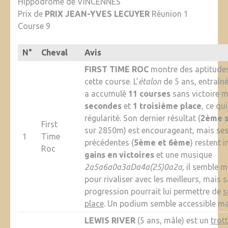
Hippodrome de VINCENNES
Prix de
PRIX JEAN-YVES LECUYER
Réunion 1
Course 9
N°
Cheval
Avis
FIRST TIME ROC
montre des aptitude
cette course. L’
étalon
de 5 ans, entraîné
a accumulé
11 courses
sans victoire 
secondes
et
1 troisième place
, ce qu
régularité. Son dernier résultat (
2ème s
First
sur 2850m) est encourageant, mais se
1
Time
précédentes (
5ème et 6ème
) restent 
Roc
gains en victoires
et une musique
2a5a6a0a3aDa4a(25)0a2a
, il semble 
pour rivaliser avec les meilleurs, mais 
progression pourrait lui permettre de
s
place
. Un podium semble accessible ma
LEWIS RIVER
(5 ans, mâle) est un
trot