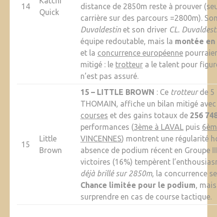
Katchi
14
distance de 2850m reste à prouver (se
Quick
carrière sur des parcours =2800m). So
Duvaldestin
et son driver
CL. Duvaldest
équipe redoutable, mais la
montée en 
et la
concurrence européenne
pourraient
mitigé : le
trotteur
a le talent pour figu
n’est pas assuré.
15 – LITTLE BROWN
: Ce
trotteur
de 5 
THOMAIN, affiche un bilan mitigé ave
courses
et des gains totaux de
256 74
performances (
3ème à LAVAL
puis
6èm
Little
VINCENNES
) montrent une régularité 
15
Brown
absence de podium récent en Groupe III
victoires (16%) tempèrent l’enthousiasm
déjà brillé sur 2850m
, la concurrence se
Chance limitée pour le podium
, mais
surprendre en cas de course tactique.