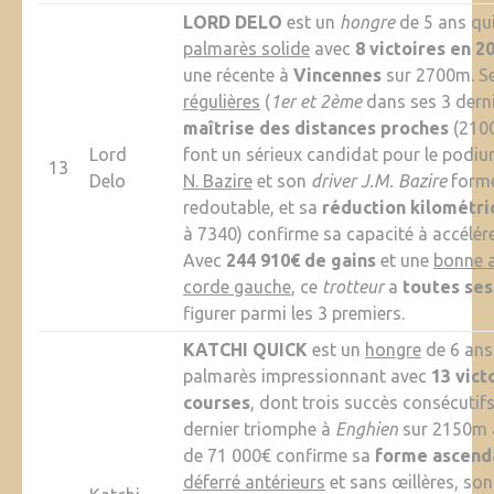
LORD DELO
est un
hongre
de 5 ans qui
palmarès solide
avec
8 victoires en 2
une récente à
Vincennes
sur 2700m. S
régulières
(
1er et 2ème
dans ses 3 derni
maîtrise des distances proches
(210
Lord
font un sérieux candidat pour le podi
13
Delo
N. Bazire
et son
driver J.M. Bazire
forme
redoutable, et sa
réduction kilométr
à 7340) confirme sa capacité à accélére
Avec
244 910€ de gains
et une
bonne a
corde gauche
, ce
trotteur
a
toutes ses
figurer parmi les 3 premiers.
KATCHI QUICK
est un
hongre
de 6 ans
palmarès impressionnant avec
13 vict
courses
, dont trois succès consécutif
dernier triomphe à
Enghien
sur 2150m a
de 71 000€ confirme sa
forme ascend
déferré antérieurs
et sans œillères, son