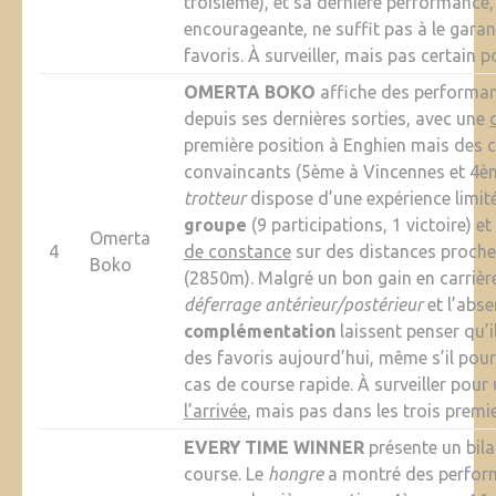
troisième), et sa dernière performance,
encourageante, ne suffit pas à le garan
favoris. À surveiller, mais pas certain 
OMERTA BOKO
affiche des performan
depuis ses dernières sorties, avec une
première position à Enghien mais des
convaincants (5ème à Vincennes et 4èm
trotteur
dispose d’une expérience limit
groupe
(9 participations, 1 victoire) e
Omerta
4
de constance
sur des distances proches
Boko
(2850m). Malgré un bon gain en carrièr
déferrage antérieur/postérieur
et l’abs
complémentation
laissent penser qu’i
des favoris aujourd’hui, même s’il pour
cas de course rapide. À surveiller pour
l’arrivée
, mais pas dans les trois premie
EVERY TIME WINNER
présente un bila
course. Le
hongre
a montré des perform