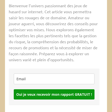
Bienvenue l’univers passionnant des jeux de
hasard sur internet. Cet article vous permettra
saisir les rouages de ce domaine. Amateur ou
joueur aguerri, vous découvrirez des conseils pour
optimiser vos mises. Nous explorons également
les facettes les plus pertinents tels que la gestion
du risque, la compréhension des probabilités, le
recours de promotions et la nécessité de miser de
façon raisonnée. Préparez vous à explorer un
univers varié et plein d’opportunités.
Oui je veux recevoir mon rapport GRATUIT !