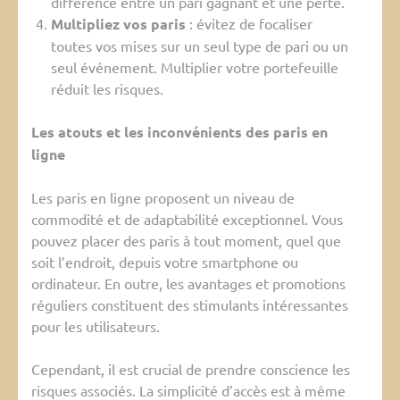
différence entre un pari gagnant et une perte.
Multipliez vos paris
: évitez de focaliser
toutes vos mises sur un seul type de pari ou un
seul événement. Multiplier votre portefeuille
réduit les risques.
Les atouts et les inconvénients des paris en
ligne
Les paris en ligne proposent un niveau de
commodité et de adaptabilité exceptionnel. Vous
pouvez placer des paris à tout moment, quel que
soit l’endroit, depuis votre smartphone ou
ordinateur. En outre, les avantages et promotions
réguliers constituent des stimulants intéressantes
pour les utilisateurs.
Cependant, il est crucial de prendre conscience les
risques associés. La simplicité d’accès est à même