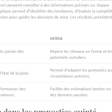
eurs peuvent consulter à des informations précises sur chaque
ytique permet d’identifier des tendances, d’évaluer la compétit
ntes pour guider les décisions de mise. Les résultats précédent
Utilité
ats passés des
Repère les chevaux en forme et le
potentiels outsiders.
Permet d’adapter les pronostics au
’état de la piste.
circonstances précises.
rformances des
Facilite des estimations basées sur
raîneurs.
des données passées.
e dans les pronostics quinté