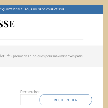
 QUINTÉ FIABLE : POUR UN GROS COUP CE SOIR
SSE
leturf: 5 pronostics hippiques pour maximiser vos paris
Rechercher
RECHERCHER