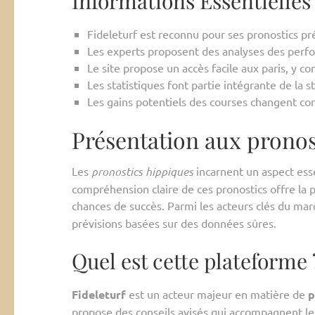
Informations Essentielles
Fideleturf est reconnu pour ses pronostics pr
Les experts proposent des analyses des perf
Le site propose un accès facile aux paris, y co
Les statistiques font partie intégrante de la s
Les gains potentiels des courses changent c
Présentation aux pronos
Les
pronostics hippiques
incarnent un aspect ess
compréhension claire de ces pronostics offre la p
chances de succès. Parmi les acteurs clés du ma
prévisions basées sur des données sûres.
Quel est cette plateforme 
Fideleturf
est un acteur majeur en matière de
p
propose des conseils avisés qui accompagnent les