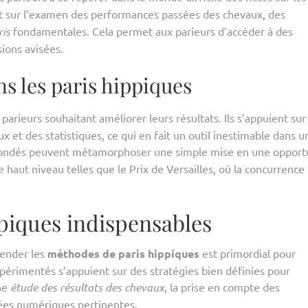
nt sur l’examen des performances passées des chevaux, des
ris
fondamentales. Cela permet aux parieurs d’accéder à des
ions avisées.
ns les paris hippiques
 parieurs souhaitant améliorer leurs résultats. Ils s’appuient su
et des statistiques, ce qui en fait un outil inestimable dans u
 fondés peuvent métamorphoser une simple mise en une opport
 haut niveau telles que le Prix de Versailles, où la concurrence
ppiques indispensables
hender les
méthodes de paris hippiques
est primordial pour
périmentés s’appuient sur des stratégies bien définies pour
une
étude des résultats des chevaux
, la prise en compte des
nées numériques pertinentes.