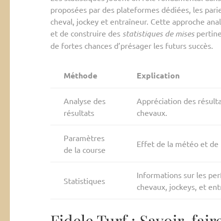
proposées par des plateformes dédiées, les pari
cheval, jockey et entraîneur. Cette approche anal
et de construire des
statistiques de mises
pertine
de fortes chances d’présager les futurs succès.
Méthode
Explication
Analyse des
Appréciation des résult
résultats
chevaux.
Paramètres
Effet de la météo et de l
de la course
Informations sur les pe
Statistiques
chevaux, jockeys, et ent
Fidele Turf : Savoir-fair