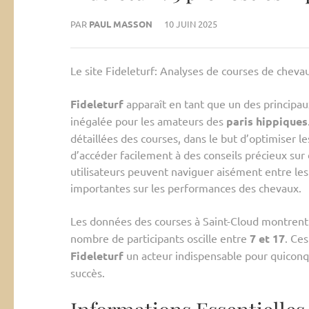
PAR
PAUL MASSON
10 JUIN 2025
Le site Fideleturf: Analyses de courses de cheva
Fideleturf
apparaît en tant que un des principau
inégalée pour les amateurs des
paris hippiques
détaillées des courses, dans le but d’optimiser le
d’accéder facilement à des conseils précieux sur 
utilisateurs peuvent naviguer aisément entre les
importantes sur les performances des chevaux.
Les données des courses à Saint-Cloud montrent
nombre de participants oscille entre
7 et 17
. Ces
Fideleturf
un acteur indispensable pour quiconq
succès.