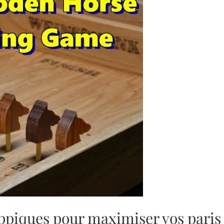
hippiques pour maximiser vos paris