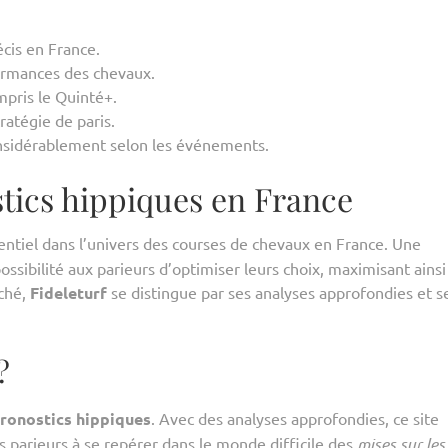
écis en France.
ormances des chevaux.
mpris le Quinté+.
tratégie de paris.
onsidérablement selon les événements.
tics hippiques en France
entiel dans l’univers des courses de chevaux en France. Une
ossibilité aux parieurs d’optimiser leurs choix, maximisant ainsi
rché,
Fideleturf
se distingue par ses analyses approfondies et s
?
ronostics hippiques
. Avec des analyses approfondies, ce site
 parieurs à se repérer dans le monde difficile des
mises sur les