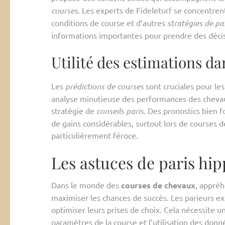
courses
. Les experts de Fideleturf se concentre
conditions de course et d’autres
stratégies de pa
informations importantes pour prendre des décis
Utilité des estimations da
Les
prédictions de courses
sont cruciales pour les
analyse minutieuse des performances des chevaux 
stratégie de
conseils paris
. Des pronostics bien
de gains considérables, surtout lors de courses de
particulièrement féroce.
Les astuces de paris hi
Dans le monde des
courses de chevaux
, appré
maximiser les chances de succès. Les parieurs ex
optimiser leurs prises de choix. Cela nécessite 
paramètres de la course et l’utilisation des don