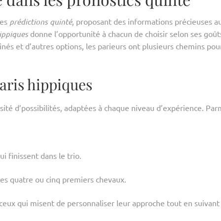
les
prédictions quinté
, proposant des informations précieuses a
hippiques
donne l’opportunité à chacun de choisir selon ses goût
inés et d’autres options, les parieurs ont plusieurs chemins pou
paris hippiques
ité d’possibilités, adaptées à chaque niveau d’expérience. Parm
 finissent dans le trio.
 des quatre ou cinq premiers chevaux.
ceux qui misent de personnaliser leur approche tout en suivant 