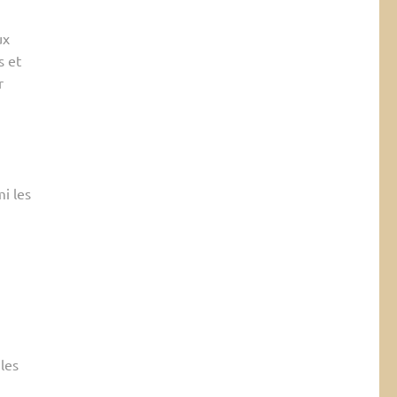
ux
s et
r
i les
les