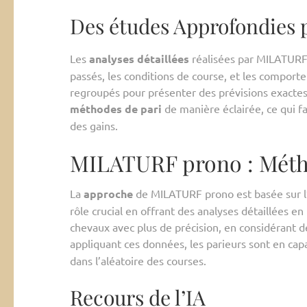
Des études Approfondies p
Les
analyses détaillées
réalisées par MILATURF 
passés, les conditions de course, et les comport
regroupés pour présenter des prévisions exactes
méthodes de pari
de manière éclairée, ce qui f
des gains.
MILATURF prono : Méthod
La
approche
de MILATURF prono est basée sur l’in
rôle crucial en offrant des analyses détaillées e
chevaux avec plus de précision, en considérant 
appliquant ces données, les parieurs sont en ca
dans l’aléatoire des courses.
Recours de l’IA