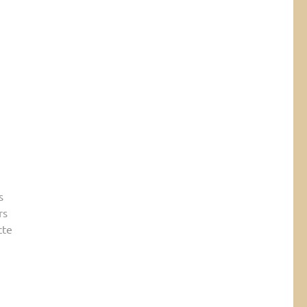
s
rs
cte