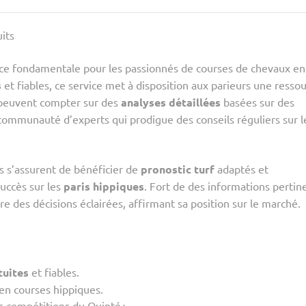
its
e fondamentale pour les passionnés de courses de chevaux en
s
et fiables, ce service met à disposition aux parieurs une resso
rs peuvent compter sur des
analyses détaillées
basées sur des
communauté d’experts qui prodigue des conseils réguliers sur l
rs s’assurent de bénéficier de
pronostic turf
adaptés et
uccès sur les
paris hippiques
. Fort de des informations pertin
dre des décisions éclairées, affirmant sa position sur le marché.
tuites
et fiables.
en courses hippiques.
es compétitions du Quinté+.