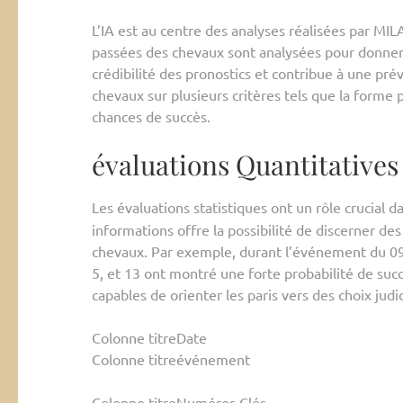
L’IA est au centre des analyses réalisées par M
passées des chevaux sont analysées pour donner 
crédibilité des pronostics et contribue à une pré
chevaux sur plusieurs critères tels que la forme
chances de succès.
évaluations Quantitative
Les évaluations statistiques ont un rôle crucial d
informations offre la possibilité de discerner d
chevaux. Par exemple, durant l’événement du 09
5, et 13 ont montré une forte probabilité de su
capables de orienter les paris vers des choix judi
Colonne titreDate
Colonne titreévénement
Colonne titreNuméros Clés