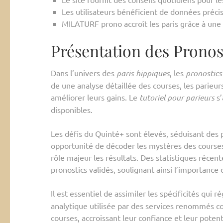
Les utilisateurs bénéficient de données précis
MILATURF prono accroît les paris grâce à un
Présentation des Pronos
Dans l’univers des
paris hippiques
, les
pronostics
de une analyse détaillée des courses, les parieu
améliorer leurs gains. Le
tutoriel pour parieurs
s’
disponibles.
Les défis du Quinté+ sont élevés, séduisant des
opportunité de décoder les mystères des courses
rôle majeur les résultats. Des statistiques récen
pronostics validés, soulignant ainsi l’importance 
Il est essentiel de assimiler les spécificités qui
analytique utilisée par des services renommés 
courses, accroissant leur confiance et leur potent