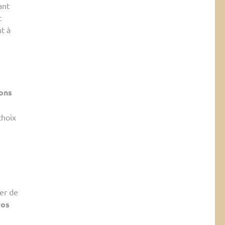
ant
t
t à
ons
choix
er de
vos