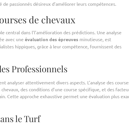
 de passionnés désireux d’améliorer leurs compétences.
 courses de chevaux
e central dans l’l’amélioration des prédictions. Une analyse
lée avec une
évaluation des épreuves
minutieuse, est
ialistes hippiques, grâce à leur compétence, fournissent des
es Professionnels
vent analyser attentivement divers aspects. L’analyse des course
hevaux, des conditions d’une course spécifique, et des facteu
ain. Cette approche exhaustive permet une évaluation plus exa
ans le Turf