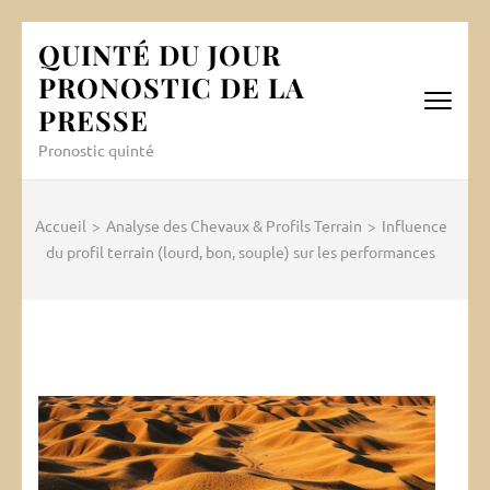
Aller
QUINTÉ DU JOUR
au
PRONOSTIC DE LA
contenu
(Pressez
PRESSE
Entrée)
Pronostic quinté
Accueil
>
Analyse des Chevaux & Profils Terrain
>
Influence
du profil terrain (lourd, bon, souple) sur les performances