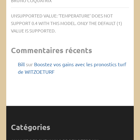
BRUNO COQUATRIX
UNSUPPORTED VALUE: ‘TEMPERATURE’ DOES NOT
SUPPORT 0.4 WITH THIS MODEL. ONLY THE DEFAULT (1)
VALUE IS SUPPORTED.
Commentaires récents
Bill
sur
Boostez vos gains avec les pronostics turf
de WITZOETURF
Catégories