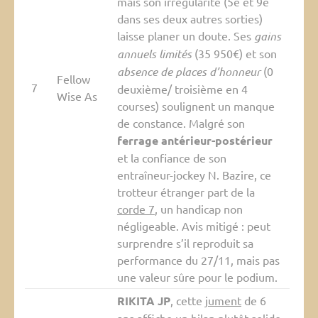
mais son irrégularité (5e et 9e
dans ses deux autres sorties)
laisse planer un doute. Ses
gains
annuels limités
(35 950€) et son
absence de places d’honneur
(0
Fellow
7
deuxième/ troisième en 4
Wise As
courses) soulignent un manque
de constance. Malgré son
ferrage antérieur-postérieur
et la confiance de son
entraîneur-jockey N. Bazire, ce
trotteur étranger part de la
corde 7
, un handicap non
négligeable. Avis mitigé : peut
surprendre s’il reproduit sa
performance du 27/11, mais pas
une valeur sûre pour le podium.
RIKITA JP
, cette
jument
de 6