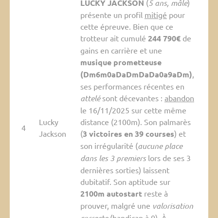
LUCKY JACKSON
(
5 ans, mâle
)
présente un profil
mitigé
pour
cette épreuve. Bien que ce
trotteur ait cumulé
244 790€
de
gains en carrière et une
musique prometteuse
(Dm6m0aDaDmDaDa0a9aDm)
,
ses performances récentes en
attelé
sont décevantes :
abandon
le 16/11/2025 sur cette même
Lucky
distance (2100m). Son palmarès
4
Jackson
(
3 victoires en 39 courses
) et
son irrégularité (
aucune place
dans les 3 premiers
lors de ses 3
dernières sorties) laissent
dubitatif. Son aptitude sur
2100m autostart
reste à
prouver, malgré une
valorisation
correcte
(handicap à 0). À