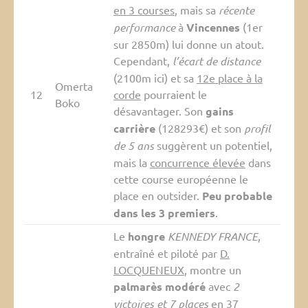
en 3 courses
, mais sa
récente
performance
à
Vincennes
(1er
sur 2850m) lui donne un atout.
Cependant,
l’écart de distance
(2100m ici) et sa
12e place à la
Omerta
12
corde
pourraient le
Boko
désavantager. Son
gains
carrière
(128293€) et son
profil
de 5 ans
suggèrent un potentiel,
mais la
concurrence élevée
dans
cette course européenne le
place en outsider.
Peu probable
dans les 3 premiers
.
Le
hongre
KENNEDY FRANCE
,
entraîné et piloté par
D.
LOCQUENEUX
, montre un
palmarès modéré
avec
2
victoires et 7 places
en 37