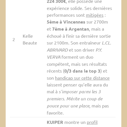
224 300€
, elle possède une
expérience solide. Ses dernières
performances sont
mitigées
:
5ème à Vincennes
sur 2700m
et
7ème à Argentan
, mais a
Kelle
échoué à finir sa dernière sortie
2
Beaute
sur 2100m. Son entraîneur
L.CL.
ABRIVARD
et son driver
P.Y.
VERVA
forment un duo
compétent, mais ses résultats
récents (
0/3 dans le top 3
) et
son
handicap sur cette distance
laissent penser qu’elle aura du
mal à
s’imposer parmi les 3
premiers
.
Mérite un coup de
pouce pour une place
, mais pas
favorite.
KUIPER
montre un
profil