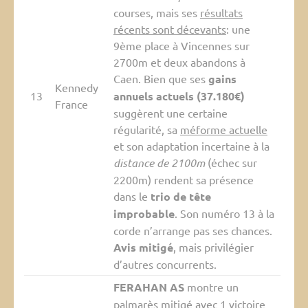
courses, mais ses
résultats
récents sont décevants
: une
9ème place à Vincennes sur
2700m et deux abandons à
Caen. Bien que ses
gains
Kennedy
13
annuels actuels (37.180€)
France
suggèrent une certaine
régularité, sa
méforme actuelle
et son adaptation incertaine à la
distance de 2100m
(échec sur
2200m) rendent sa présence
dans le
trio de tête
improbable
. Son numéro 13 à la
corde n’arrange pas ses chances.
Avis mitigé
, mais privilégier
d’autres concurrents.
FERAHAN AS
montre un
palmarès mitigé avec
1 victoire