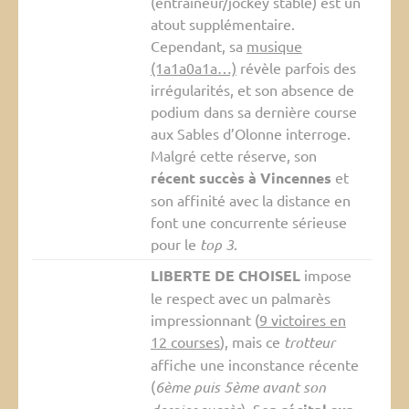
(entraîneur/jockey stable) est un
atout supplémentaire.
Cependant, sa
musique
(1a1a0a1a…)
révèle parfois des
irrégularités, et son absence de
podium dans sa dernière course
aux Sables d’Olonne interroge.
Malgré cette réserve, son
récent succès à Vincennes
et
son affinité avec la distance en
font une concurrente sérieuse
pour le
top 3
.
LIBERTE DE CHOISEL
impose
le respect avec un palmarès
impressionnant (
9 victoires en
12 courses
), mais ce
trotteur
affiche une inconstance récente
(
6ème puis 5ème avant son