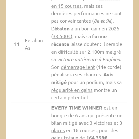
en 15 courses
, mais ses
dernières performances ne sont
pas convaincantes (
8e et 9e
).
L’
étalon
a un bon gain en 2025
(
33.500€
), mais sa
forme
Ferahan
14
récente
laisse douter : il semble
As
en difficulté sur 2.100m malgré
sa
victoire antérieure à Enghien
.
Son
démarrage lent
(14e corde)
pénalisera ses chances.
Avis
mitigé
pour un podium, mais sa
régularité en gains
montre un
certain potentiel.
EVERY TIME WINNER
est un
hongre de 6 ans qui présente un
bilan mitigé avec
3 victoires et 3
places
en 16 courses, pour des
gains totaux de
164 398€
.