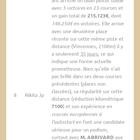
ans affiche un bilan plutôt solide
avec
5 victoires
en 23 courses et
un gain total de
215.123€
, dont
146.250€
en victoires. Elle arrive
avec une deuxième place
récente sur cette même piste et
distance (Vincennes, 2100m) il y
a seulement
35 jours
, ce qui
indique une forme actuelle
prometteuse. Bien qu’elle n’ait
pas brillé dans ses deux courses
précédentes (places non
classées), sa régularité sur cette
8
Rikita Jp
distance (réduction kilométrique
7100
) et son expérience en
courses européennes à
l’autostart
en font une candidate
sérieuse pour un podium,
surtout avec
M. ABRIVARD
aux