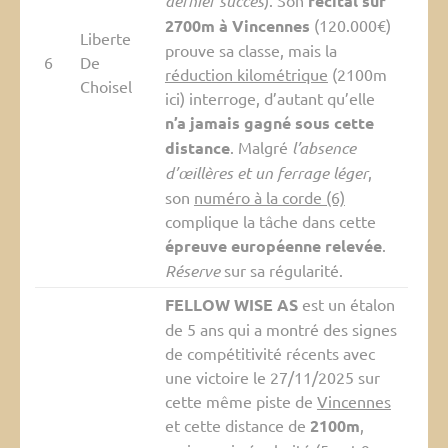
dernier succès
). Son
récital sur
2700m à Vincennes
(120.000€)
Liberte
prouve sa classe, mais la
6
De
réduction kilométrique
(2100m
Choisel
ici) interroge, d’autant qu’elle
n’a jamais gagné sous cette
distance
. Malgré
l’absence
d’œillères et un ferrage léger
,
son
numéro à la corde (6)
complique la tâche dans cette
épreuve européenne relevée
.
Réserve
sur sa régularité.
FELLOW WISE AS
est un étalon
de 5 ans qui a montré des signes
de compétitivité récents avec
une victoire le 27/11/2025 sur
cette même piste de
Vincennes
et cette distance de
2100m
,