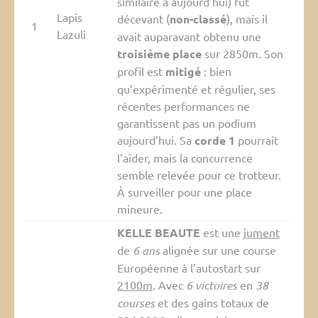
similaire à aujourd’hui) fut
Lapis
décevant (
non-classé
), mais il
1
Lazuli
avait auparavant obtenu une
troisième place
sur 2850m. Son
profil est
mitigé
: bien
qu’expérimenté et régulier, ses
récentes performances ne
garantissent pas un podium
aujourd’hui. Sa
corde 1
pourrait
l’aider, mais la concurrence
semble relevée pour ce trotteur.
À surveiller pour une place
mineure.
KELLE BEAUTE
est une
jument
de
6 ans
alignée sur une course
Européenne à l’autostart sur
2100m
. Avec
6 victoires
en
38
courses
et des gains totaux de