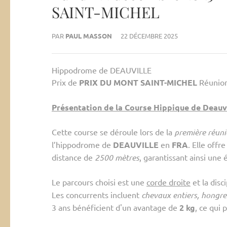
SAINT-MICHEL
PAR
PAUL MASSON
22 DÉCEMBRE 2025
Hippodrome de DEAUVILLE
Prix de
PRIX DU MONT SAINT-MICHEL
Réunion
Présentation de la Course Hippique de Deauv
Cette course se déroule lors de la
première réun
l’hippodrome de
DEAUVILLE
en
FRA
. Elle offr
distance de
2500 mètres
, garantissant ainsi une
Le parcours choisi est une
corde droite
et la disc
Les concurrents incluent
chevaux entiers, hongre
3 ans bénéficient d'un avantage de
2 kg
, ce qui 