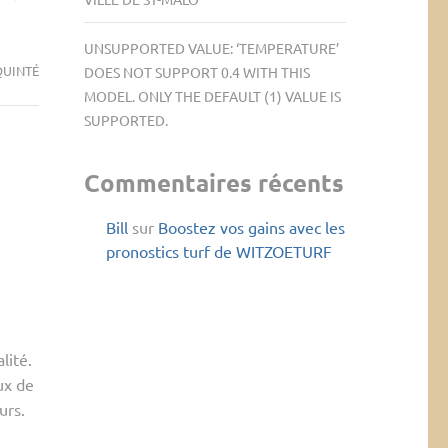
UNSUPPORTED VALUE: ‘TEMPERATURE’
QUINTÉ
DOES NOT SUPPORT 0.4 WITH THIS
MODEL. ONLY THE DEFAULT (1) VALUE IS
SUPPORTED.
Commentaires récents
Bill
sur
Boostez vos gains avec les
pronostics turf de WITZOETURF
lité.
aux de
urs.