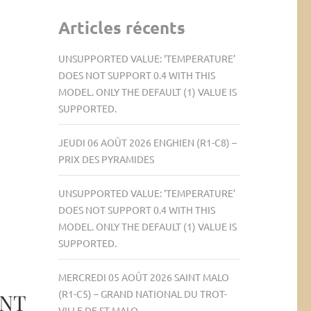
Articles récents
UNSUPPORTED VALUE: ‘TEMPERATURE’
DOES NOT SUPPORT 0.4 WITH THIS
MODEL. ONLY THE DEFAULT (1) VALUE IS
SUPPORTED.
JEUDI 06 AOÛT 2026 ENGHIEN (R1-C8) –
PRIX DES PYRAMIDES
UNSUPPORTED VALUE: ‘TEMPERATURE’
DOES NOT SUPPORT 0.4 WITH THIS
MODEL. ONLY THE DEFAULT (1) VALUE IS
SUPPORTED.
MERCREDI 05 AOÛT 2026 SAINT MALO
(R1-C5) – GRAND NATIONAL DU TROT-
ONT
VILLE DE ST-MALO