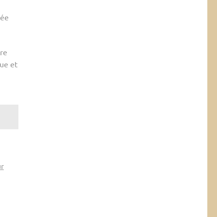
sée
bre
ue et
ù
ur