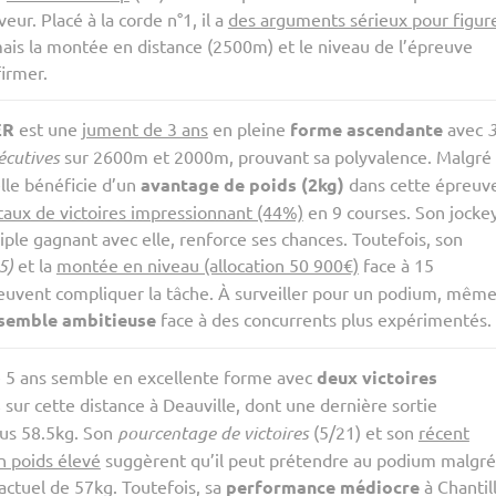
veur. Placé à la corde n°1, il a
des arguments sérieux pour figur
mais la montée en distance (2500m) et le niveau de l’épreuve
firmer.
ER
est une
jument de 3 ans
en pleine
forme ascendante
avec
écutives
sur 2600m et 2000m, prouvant sa polyvalence. Malgré
elle bénéficie d’un
avantage de poids (2kg)
dans cette épreuv
taux de victoires impressionnant (44%)
en 9 courses. Son jocke
iple gagnant avec elle, renforce ses chances. Toutefois, son
5)
et la
montée en niveau (allocation 50 900€)
face à 15
euvent compliquer la tâche. À surveiller pour un podium, mêm
 semble ambitieuse
face à des concurrents plus expérimentés.
 5 ans semble en excellente forme avec
deux victoires
s
sur cette distance à Deauville, dont une dernière sortie
us 58.5kg. Son
pourcentage de victoires
(5/21) et son
récent
n poids élevé
suggèrent qu’il peut prétendre au podium malgré
actuel de 57kg. Toutefois, sa
performance médiocre
à Chantil