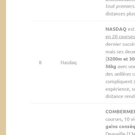
tout premiers
distances plu
NASDAQ
est
en 20 courses
dernier succ
mais ses deux
(
3200m et 3
8
Nasdaq
56kg
avec un
des
œillères c
compliquent 
expérience, s
distance rend
COMBERME
courses, 10 v
gains consé
Deauville (13