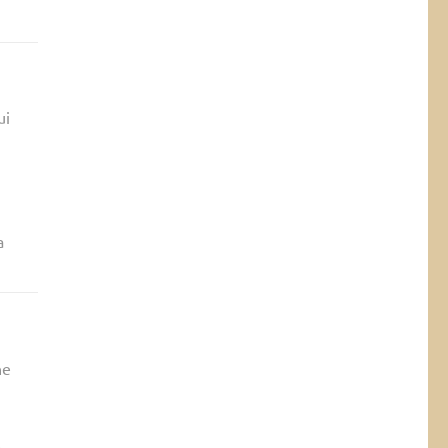
ui
a
ne