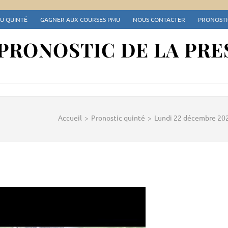
DU QUINTÉ
GAGNER AUX COURSES PMU
NOUS CONTACTER
PRONOSTIC
 PRONOSTIC DE LA PRE
Accueil
>
Pronostic quinté
>
Lundi 22 décembre 20