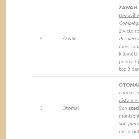
ZAWAN
Deauvill
Compiègn
2 victoir
4
Zawan
dernières
question.
kilométri
pourrait 
top 3 da
OTOMA
courses
,
distance
5
Otomai
Son
stat
montren
son
place
des atout