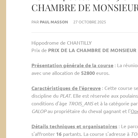
CHAMBRE DE MONSIEUR
PAR
PAUL MASSON
27 OCTOBRE 2025
Hippodrome de CHANTILLY
Prix de
PRIX DE LA CHAMBRE DE MONSIEUR 
Présentation générale de la course
: La réunio
avec une allocation de
52800
euros.
Caractéristiques de l'épreuve
: Cette course s
discipline du
PLAT
. Elle est réservée aux poulai
conditions d'âge
TROIS_ANS
et à la catégorie par
GALOP
au propriétaire du cheval gagnant et l'
Ope
Détails techniques et organisatoires
: Le parco
s'affronter
16
partants. La course s'adresse à
TO