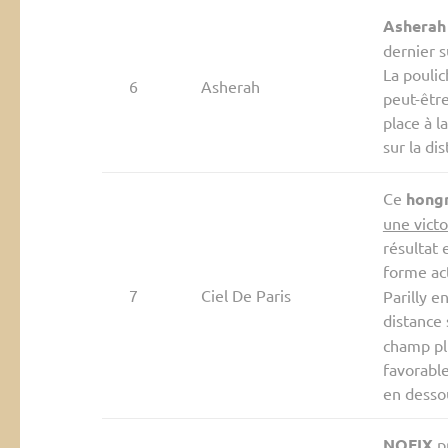
Asherah
dernier 
La poulic
6
Asherah
peut-être
place à l
sur la di
Ce
hong
une victo
résultat 
forme act
7
Ciel De Paris
Parilly e
distance 
champ plu
favorable
en dessou
NOFIX
pr