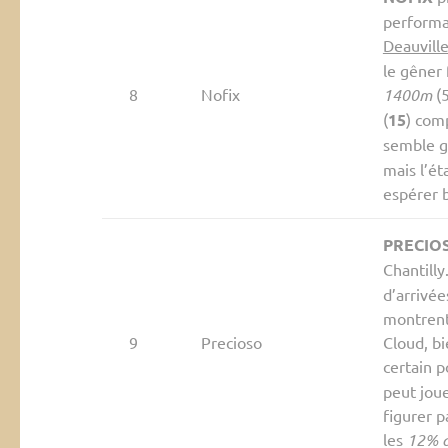
performan
Deauvill
le gêner 
8
Nofix
1400m
(5
(
15
) com
semble g
mais l’é
espérer br
PRECIO
Chantilly
d’arrivée
montrent
9
Precioso
Cloud, b
certain p
peut jou
figurer p
les
12% d