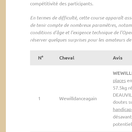
compétitivité des participants.
En termes de difficulté, cette course apparaît as
de tenir compte de nombreux paramètres, notammen
conditions d'âge et l'exigence technique de l'Open
réserver quelques surprises pour les amateurs de
N°
Cheval
Avis
WEWILL
places
en
57.5kg ré
DEAUVILL
1
Wewilldanceagain
doutes su
handicap
désavanta
potentiel