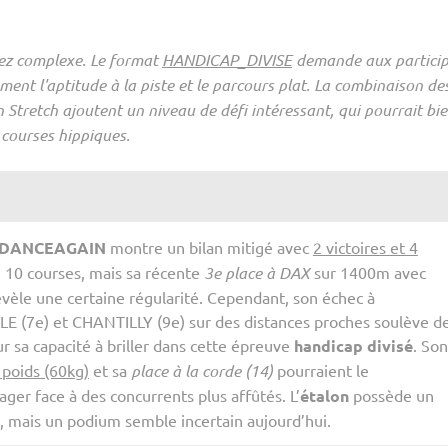
sez complexe. Le format
HANDICAP_DIVISE
demande aux partici
t l'aptitude à la piste et le parcours plat. La combinaison de
 Stretch ajoutent un niveau de défi intéressant, qui pourrait bi
 courses hippiques.
DANCEAGAIN
montre un bilan mitigé avec
2 victoires et 4
 10 courses, mais sa récente
3e place à DAX
sur 1400m avec
vèle une certaine régularité. Cependant, son échec à
E (7e) et CHANTILLY (9e) sur des distances proches soulève d
r sa capacité à briller dans cette épreuve
handicap divisé
. Son
 poids (60kg)
et sa
place à la corde (14)
pourraient le
ger face à des concurrents plus affûtés. L’
étalon
possède un
, mais un podium semble incertain aujourd’hui.