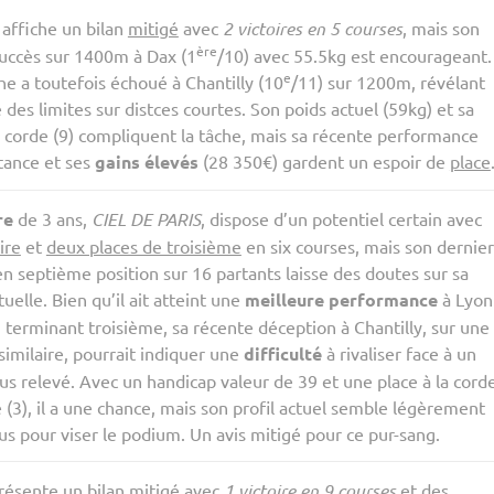
affiche un bilan
mitigé
avec
2 victoires en 5 courses
, mais son
ère
succès sur 1400m à Dax (1
/10) avec 55.5kg est encourageant.
e
he a toutefois échoué à Chantilly (10
/11) sur 1200m, révélant
 des limites sur distces courtes. Son poids actuel (59kg) et sa
a corde (9) compliquent la tâche, mais sa récente performance
stance et ses
gains élevés
(28 350€) gardent un espoir de
place
re
de 3 ans,
CIEL DE PARIS
, dispose d’un potentiel certain avec
ire
et
deux places de troisième
en six courses, mais son dernier
en septième position sur 16 partants laisse des doutes sur sa
uelle. Bien qu’il ait atteint une
meilleure performance
à Lyon
n terminant troisième, sa récente déception à Chantilly, sur une
similaire, pourrait indiquer une
difficulté
à rivaliser face à un
s relevé. Avec un handicap valeur de 39 et une place à la cord
 (3), il a une chance, mais son profil actuel semble légèrement
s pour viser le podium. Un avis mitigé pour ce pur-sang.
ésente un bilan mitigé avec
1 victoire en 9 courses
et des