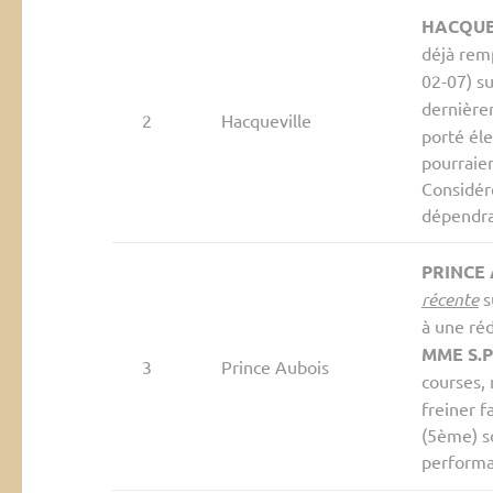
HACQUE
déjà re
02-07) s
dernièr
2
Hacqueville
porté éle
pourraien
Considé
dépendra 
PRINCE
récente
s
à une réd
MME S.
3
Prince Aubois
courses,
freiner 
(5ème) s
performa