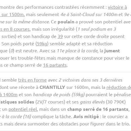
montre des performances contrastées récemment :
victoire à
e sur 1500m
, mais seulement
4e à Saint-Cloud sur 1400m
et
9e 
e sur la même distance
. Ce
poulain
a prouvé son potentiel ave
es en 8 courses
, mais son irrégularité (
1 seul podium en 3
 sorties
) et son handicap de
39
sur cette corde droite posent
 Son poids porté (
59kg
) semble adapté et sa réduction
que (
0
) est neutre. Avec sa
11e place à la corde
, la
jument
jouer les trouble-fêtes mais manque de constance pour viser le
ns ce champ serré de
16 partants
.
I
semble
très en forme
avec
2 victoires dans ses 3 dernières
 dont une récente à
CHANTILLY
sur 1600m, mais la
réduction d
 à 1400m
et son
handicap de poids (59kg)
pourraient le pénalise
istiques solides
(2V/7 courses) et ses
gains élevés
(30 790€)
t un
potentiel réel
, mais dans un
champ serré de 16 partants
,
 à la corde (16)
complique la tâche.
Avis mitigé
: le coursier a
s mais devra surmonter des obstacles pour figurer dans le trio.