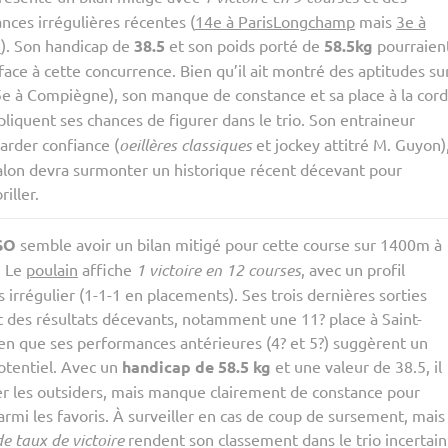
ces irrégulières récentes (
14e à ParisLongchamp
mais
3e à
e
). Son handicap de
38.5
et son poids porté de
58.5kg
pourraien
face à cette concurrence. Bien qu’il ait montré des aptitudes su
e à Compiègne), son manque de constance et sa place à la cor
pliquent ses chances de figurer dans le trio. Son entraineur
arder confiance (
oeillères classiques
et jockey attitré M. Guyon)
talon devra surmonter un historique récent décevant pour
iller.
SO
semble avoir un bilan mitigé pour cette course sur 1400m à
. Le
poulain
affiche
1 victoire en 12 courses
, avec un profil
s irrégulier (1-1-1 en placements). Ses trois dernières sorties
 des résultats décevants, notamment une 11? place à Saint-
ien que ses performances antérieures (4? et 5?) suggèrent un
otentiel. Avec un
handicap de 58.5 kg
et une valeur de 38.5, il
er les outsiders, mais manque clairement de constance pour
armi les favoris. À surveiller en cas de coup de sursement, mais
e taux de victoire
rendent son classement dans le trio incertain