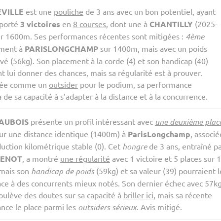
VILLE
est une
pouliche
de 3 ans avec un bon potentiel, ayant
mporté
3 victoires
en
8 courses
, dont une à
CHANTILLY
(2025-
ur 1600m. Ses performances récentes sont mitigées :
4ème
ement à
PARISLONGCHAMP
sur 1400m, mais avec un poids
vé (56kg). Son placement à la corde (4) et son handicap (40)
t lui donner des chances, mais sa régularité est à prouver.
rée comme un
outsider
pour le podium, sa performance
de sa capacité à s’adapter à la distance et à la concurrence.
 AUBOIS
présente un profil intéressant avec
une deuxième plac
ur une distance identique (1400m) à
ParisLongchamp
, associé
uction kilométrique stable (0). Cet
hongre
de 3 ans, entraîné p
PENOT
, a montré
une régularité
avec 1 victoire et 5 places sur 
 mais son
handicap de poids
(59kg) et sa valeur (39) pourraient l
face à des concurrents mieux notés. Son dernier échec avec 57k
oulève des doutes sur sa capacité à
briller ici
, mais sa récente
nce le place parmi les
outsiders sérieux
. Avis mitigé.