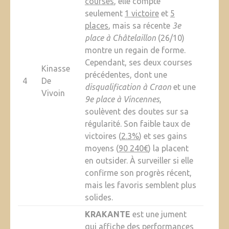
courses
, elle compte
seulement
1 victoire
et
5
places
, mais sa récente
3e
place à Châtelaillon
(26/10)
montre un regain de forme.
Cependant, ses deux courses
Kinasse
précédentes, dont une
4
De
disqualification à Craon
et une
Vivoin
9e place à Vincennes
,
soulèvent des doutes sur sa
régularité. Son faible taux de
victoires (
2.3%
) et ses gains
moyens (
90 240€
) la placent
en outsider. À surveiller si elle
confirme son progrès récent,
mais les favoris semblent plus
solides.
KRAKANTE
est une jument
qui affiche des performances