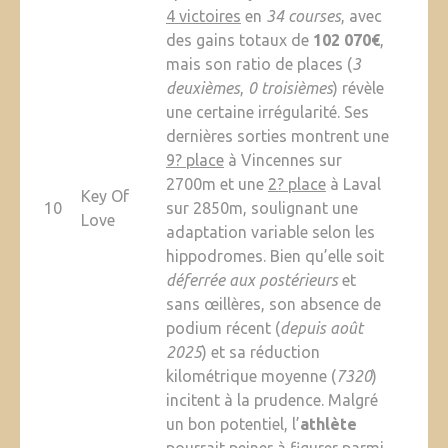
4 victoires
en
34 courses
, avec
des gains totaux de
102 070€
,
mais son ratio de places (
3
deuxièmes
,
0 troisièmes
) révèle
une certaine irrégularité. Ses
dernières sorties montrent une
9? place
à Vincennes sur
2700m et une
2? place
à Laval
Key Of
10
sur 2850m, soulignant une
Love
adaptation variable selon les
hippodromes. Bien qu’elle soit
déferrée aux postérieurs
et
sans œillères, son absence de
podium récent (
depuis août
2025
) et sa réduction
kilométrique moyenne (
7320
)
incitent à la prudence. Malgré
un bon potentiel, l’
athlète