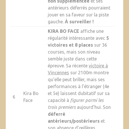
non supplémentée
et ses
antérieurs déferrés pourraient
jouer en sa faveur sur la piste
gauche.
À surveiller !
KIRA BO FACE
affiche une
régularité intéressante avec
5
victoires et 8 places
sur 36
courses, mais son niveau
semble juste dans cette
épreuve. Sa récente
victoire à
Vincennes
sur 2100m montre
qu’elle peut briller, mais ses
performances à l’étranger (4e
Kira Bo
et 5e) laissent dubitatif sur sa
6
Face
capacité à
figurer parmi les
trois premiers
aujourd’hui. Son
déferré
antérieurs/postérieurs
et
son absence d’œillères