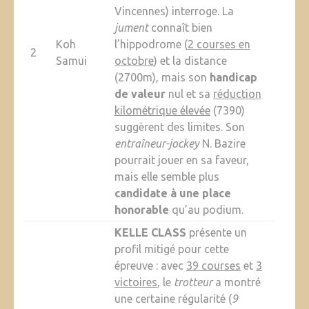
Vincennes) interroge. La
jument
connaît bien
Koh
l’hippodrome (
2 courses en
2
Samui
octobre
) et la distance
(2700m), mais son
handicap
de valeur
nul et sa
réduction
kilométrique élevée
(7390)
suggèrent des limites. Son
entraîneur-jockey
N. Bazire
pourrait jouer en sa faveur,
mais elle semble plus
candidate à une place
honorable
qu’au podium.
KELLE CLASS
présente un
profil mitigé pour cette
épreuve : avec
39 courses
et
3
victoires
, le
trotteur
a montré
une certaine régularité (
9