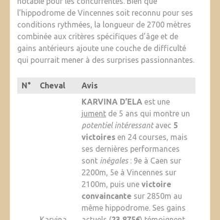
notable pour les concurrentes. Bien que
l’hippodrome de Vincennes soit reconnu pour ses
conditions rythmées, la longueur de 2700 mètres
combinée aux critères spécifiques d’âge et de
gains antérieurs ajoute une couche de difficulté
qui pourrait mener à des surprises passionnantes.
N°
Cheval
Avis
KARVINA D’ELA
est une
jument
de 5 ans qui montre un
potentiel intéressant
avec
5
victoires
en 24 courses, mais
ses dernières performances
sont
inégales
: 9e à Caen sur
2200m, 5e à Vincennes sur
2100m, puis une
victoire
convaincante
sur 2850m au
même hippodrome. Ses gains
Karvina
actuels (
23 875€
) témoignent