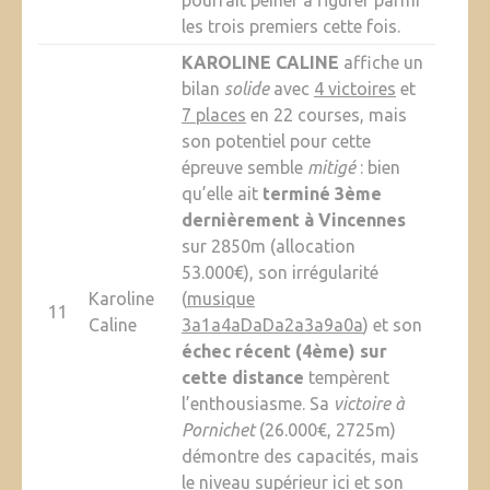
pourrait peiner à figurer parmi
les trois premiers cette fois.
KAROLINE CALINE
affiche un
bilan
solide
avec
4 victoires
et
7 places
en 22 courses, mais
son potentiel pour cette
épreuve semble
mitigé
: bien
qu’elle ait
terminé 3ème
dernièrement à Vincennes
sur 2850m (allocation
53.000€), son irrégularité
Karoline
(
musique
11
Caline
3a1a4aDaDa2a3a9a0a
) et son
échec récent (4ème) sur
cette distance
tempèrent
l’enthousiasme. Sa
victoire à
Pornichet
(26.000€, 2725m)
démontre des capacités, mais
le niveau supérieur ici et son