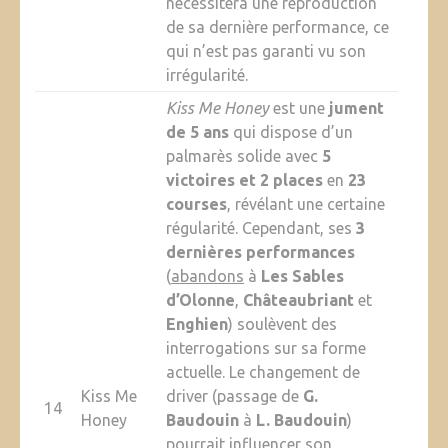
nécessitera une reproduction
de sa dernière performance, ce
qui n’est pas garanti vu son
irrégularité.
Kiss Me Honey
est une
jument
de 5 ans
qui dispose d’un
palmarès solide avec
5
victoires et 2 places
en
23
courses
, révélant une certaine
régularité. Cependant, ses
3
dernières performances
(
abandons
à
Les Sables
d’Olonne
,
Châteaubriant
et
Enghien
) soulèvent des
interrogations sur sa forme
actuelle. Le changement de
Kiss Me
driver (passage de
G.
14
Honey
Baudouin
à
L. Baudouin
)
pourrait influencer son