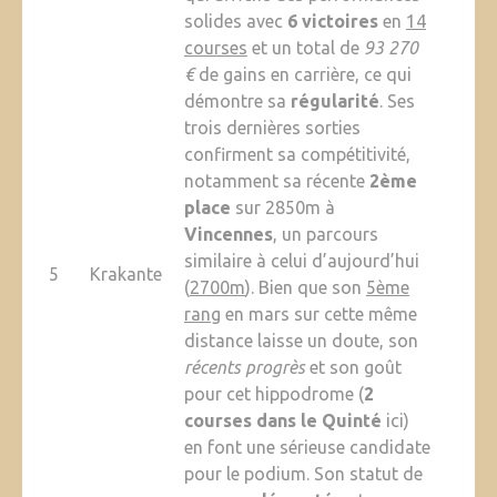
solides avec
6 victoires
en
14
courses
et un total de
93 270
€
de gains en carrière, ce qui
démontre sa
régularité
. Ses
trois dernières sorties
confirment sa compétitivité,
notamment sa récente
2ème
place
sur 2850m à
Vincennes
, un parcours
similaire à celui d’aujourd’hui
5
Krakante
(
2700m
). Bien que son
5ème
rang
en mars sur cette même
distance laisse un doute, son
récents progrès
et son goût
pour cet hippodrome (
2
courses dans le Quinté
ici)
en font une sérieuse candidate
pour le podium. Son statut de