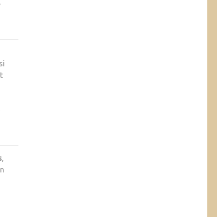
e
si
t
s
,
on