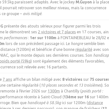
e 59.5kg paraissent adaptés. Avec le jockey
M.Guyon
à la plac
l pourrait retrouver son meilleur niveau, mais la concurrence
s ce groupe –
avis mitigé
.
NG
présente des atouts sérieux pour figurer parmi les trois
me le démontrent ses
2 victoires et 7 places
en 17 courses, ain
es performances
:
1er sur 1100m
à FONTAINEBLEAU le 28/02 e
00m
lors de son précédent passage ici. Le
hongre
semble bien
 distance (1200m) et bénéficie d’une bonne
régularité
avec son
IAC, qui le monte depuis ses dernières courses. Son
handicap
poids porté (59kg)
sont également des éléments favorables,
currence soit relevée avec 16 partants.
e
7 ans
affiche un bilan mitigé avec
8 victoires
sur
75 course
ne certaine régularité (
10 places secondes et 13 troisièmes
). S
 remonte à février 2026 sur
1300m
à Chantilly (
poids porté :
a performance récente à Saint-Cloud (
13ème sur 16
sur 1400m
erroge. Bien que
handicapé à 58.5kg
ici sur 1200m (
distance
érieure à ses derniers parcours
), son manque de fraîcheur (
12