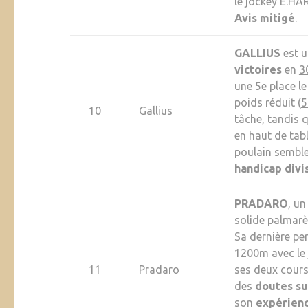
le jockey E.HA
Avis mitigé
.
GALLIUS
est 
victoires
en
3
une 5e place l
poids réduit (
5
10
Gallius
tâche, tandis 
en haut de tab
poulain semble
handicap divi
PRADARO
, u
solide palmarè
Sa dernière pe
1200m avec le
11
Pradaro
ses deux cours
des
doutes su
son
expérien