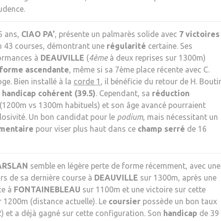
rudence.
6 ans,
CIAO PA’
, présente un palmarès solide avec
7 victoires
 43 courses, démontrant une
régularité
certaine. Ses
formances à
DEAUVILLE
(
4ème
à deux reprises sur 1300m)
forme ascendante
, même si sa 7ème place récente avec C.
e. Bien installé à la
corde 1
, il bénéficie du retour de H. Bouti
n
handicap cohérent (39.5)
. Cependant, sa
réduction
(1200m vs 1300m habituels) et son âge avancé pourraient
plosivité. Un bon candidat pour le
podium
, mais nécessitant un
émentaire
pour viser plus haut dans ce
champ serré
de 16
ARSLAN
semble en légère perte de forme récemment, avec une
rs de sa dernière course à
DEAUVILLE
sur 1300m, après une
ce à
FONTAINEBLEAU
sur 1100m et une victoire sur cette
 1200m (distance actuelle). Le
coursier
possède un bon taux
2) et a déjà gagné sur cette configuration. Son
handicap
de 39