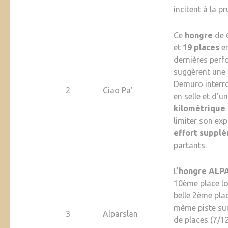
incitent à la p
Ce
hongre
de 
et
19 places
en
dernières per
suggèrent une
Demuro interrog
2
Ciao Pa’
en selle et d’u
kilométrique
limiter son ex
effort suppl
partants.
L’
hongre
ALP
10ème place lo
belle 2ème pla
même piste sur
3
Alparslan
de places (7/1