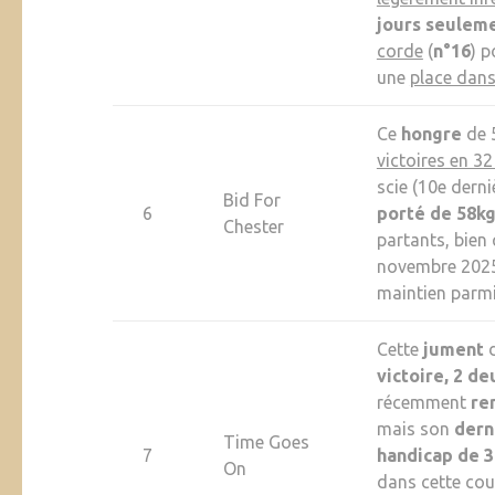
jours seuleme
corde
(
n°16
) p
une
place dans 
Ce
hongre
de 
victoires en 32
scie (10e dern
Bid For
6
porté de 58k
Chester
partants, bien 
novembre 2025
maintien parmi 
Cette
jument
d
victoire, 2 d
récemment
re
mais son
dern
Time Goes
7
handicap de 3
On
dans cette cour