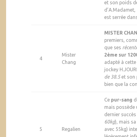
et son poids d
d’A.Madamet, i
est serrée dan
MISTER CHA
premiers, com
que ses
récent
Mister
2ème sur 12
4
Chang
adapté à cette
jockey H.JOURN
de 38.5
et son
bien que la con
Ce
pur-sang
d
mais possède u
dernier succès
60kg
), mais s
5
Regalien
avec 55kg) int
légèrement inf