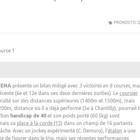
PRONOSTIC 
urse 1
IENA
présente un bilan mitigé avec
3 victoires en 8 courses
, ma
écente (6e et 12e dans ses deux dernières sorties). Le
coursier
iculté sur des distances supérieures (1400m et 1500m), mais
00m, distance où il a déjà performé (5e à Chantilly), pourrait l
. Son
handicap de 40
et son poids porté (60.5kg) sont
 mais sa
place à la corde (15)
dans un champ de 16 partants
âche. Avec un jockey expérimenté (C. Demuro), l’
étalon
a une
 de figurer dans le trio, mais ses récentes performances