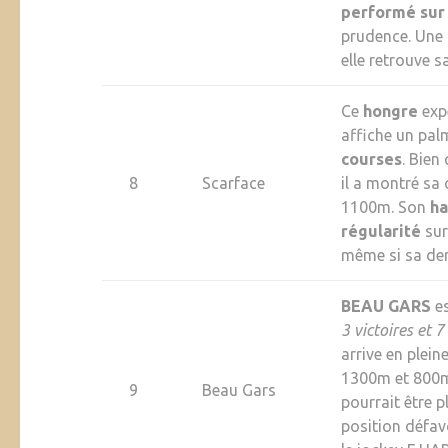
performé sur
prudence. Une 
elle retrouve 
Ce
hongre
exp
affiche un pal
courses
. Bie
8
Scarface
il a montré sa
1100m. Son
ha
régularité
sur
même si sa der
BEAU GARS
es
3 victoires et 7
arrive en plei
1300m et 800m
9
Beau Gars
pourrait être p
position défav