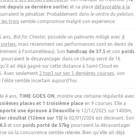
nt depuis sa dernière sortie
) et sa place
défavorable à la
ourraient le pénaliser. Probablement
dans le ventre du peloton
,
les trois
semble compromise malgré son expérience.
5 ans,
Bid for Chester
, possède un palmarès mitigé avec
4
 sorties
, mais récemment ses performances sont en dents de
ièrement à Fontainebleau). Son
handicap de 37.5
et son
poids
g
pourraient le désavantager dans ce champ serré de 16
qu’il ait déjà gagné sur cette distance à Saint-Cloud en
. Avec seulement
2 top3 sur ses 5 dernières courses
, son
l’élite semble incertain aujourd’hui.
e 4 ans,
TIME GOES ON
, montre une certaine régularité avec
euxièmes places et 1 troisième place
en 9 courses. Elle a
mporté une épreuve à Deauville
le 12/12/2025 sur 1400m,
ier résultat (12ème sur 15)
le 02/01/2026 est décevant. Son
6.5
et son
poids porté de 57kg
pourraient la désavantager
se où la concurrence semble relevée. Bien qu’elle ait déjà