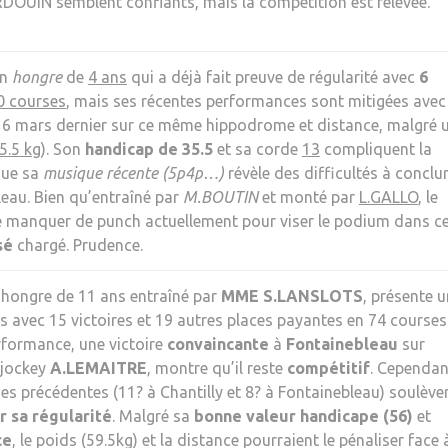
RDOUIN semblent confiants, mais la compétition est relevée.
un
hongre
de
4 ans
qui a déjà fait preuve de régularité avec
6
0 courses
, mais ses récentes performances sont mitigées avec
e 6 mars dernier sur ce même hippodrome et distance, malgré 
5.5 kg
). Son
handicap de 35.5
et sa corde
13
compliquent la
que sa
musique récente (5p4p…)
révèle des difficultés à conclu
leau. Bien qu’entraîné par
M.BOUTIN
et monté par
L.GALLO
, le
 manquer de punch actuellement pour viser le podium dans c
sé
chargé. Prudence.
n hongre de 11 ans entraîné par
MME S.LANSLOTS
, présente u
s avec 15 victoires et 19 autres places payantes en 74 courses
rformance, une victoire
convaincante
à
Fontainebleau
sur
 jockey
A.LEMAITRE
, montre qu’il reste
compétitif
. Cependan
es précédentes (11? à Chantilly et 8? à Fontainebleau) soulève
r sa régularité
. Malgré sa
bonne valeur handicape (56)
et
ce
, le poids (59.5kg) et la distance pourraient le pénaliser face 