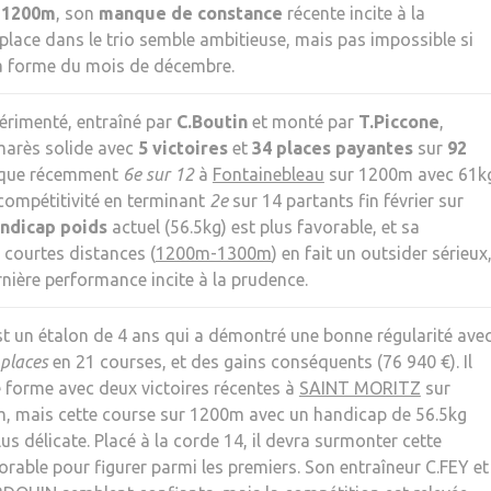
 1200m
, son
manque de constance
récente incite à la
place dans le trio semble ambitieuse, mais pas impossible si
sa forme du mois de décembre.
érimenté, entraîné par
C.Boutin
et monté par
T.Piccone
,
marès solide avec
5 victoires
et
34 places payantes
sur
92
n que récemment
6e sur 12
à
Fontainebleau
sur 1200m avec 61k
 compétitivité en terminant
2e
sur 14 partants fin février sur
ndicap poids
actuel (56.5kg) est plus favorable, et sa
 courtes distances (
1200m-1300m
) en fait un outsider sérieux
nière performance incite à la prudence.
t un étalon de 4 ans qui a démontré une bonne régularité ave
 places
en 21 courses, et des gains conséquents (76 940 €). Il
ne forme avec deux victoires récentes à
SAINT MORITZ
sur
, mais cette course sur 1200m avec un handicap de 56.5kg
lus délicate. Placé à la corde 14, il devra surmonter cette
orable pour figurer parmi les premiers. Son entraîneur C.FEY et