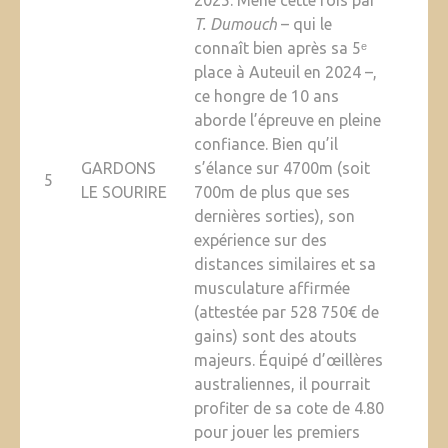
2025. Mené cette fois par
T. Dumouch
– qui le
connaît bien après sa 5ᵉ
place à Auteuil en 2024 –,
ce hongre de 10 ans
aborde l’épreuve en pleine
confiance. Bien qu’il
GARDONS
s’élance sur 4700m (soit
5
LE SOURIRE
700m de plus que ses
dernières sorties), son
expérience sur des
distances similaires et sa
musculature affirmée
(attestée par 528 750€ de
gains) sont des atouts
majeurs. Équipé d’œillères
australiennes, il pourrait
profiter de sa cote de 4.80
pour jouer les premiers