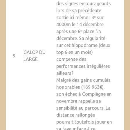
des signes encourageants
lors de sa précédente
sortie ici même : 3ᵉ sur
4000m le 14 décembre
après une 6ᵉ place fin
décembre. Sa régularité
sur cet hippodrome (deux
GALOP DU
top 6 en un mois)
9
LARGE
compense des
performances irrégulières
ailleurs?
Malgré des gains cumulés
honorables (169 963€),
son échec à Compiègne en
novembre rappelle sa
sensibilité au parcours. La
distance rallongée
pourrait toutefois jouer en
sa faveur face à ce