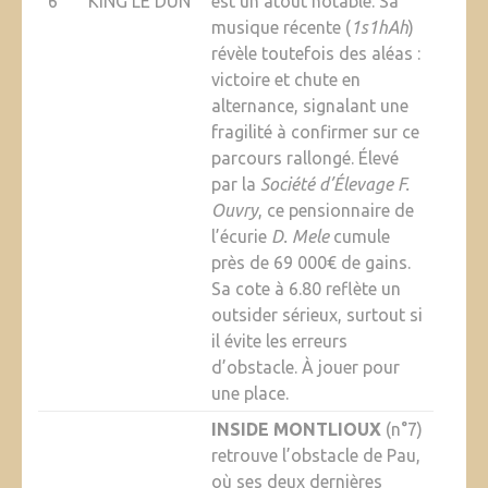
6
KING LE DUN
est un atout notable. Sa
musique récente (
1s1hAh
)
révèle toutefois des aléas :
victoire et chute en
alternance, signalant une
fragilité à confirmer sur ce
parcours rallongé. Élevé
par la
Société d’Élevage F.
Ouvry
, ce pensionnaire de
l’écurie
D. Mele
cumule
près de 69 000€ de gains.
Sa cote à 6.80 reflète un
outsider sérieux, surtout si
il évite les erreurs
d’obstacle. À jouer pour
une place.
INSIDE MONTLIOUX
(n°7)
retrouve l’obstacle de Pau,
où ses deux dernières