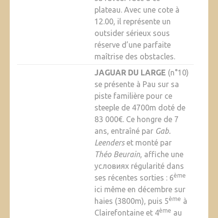
plateau. Avec une cote à
12.00, il représente un
outsider sérieux sous
réserve d’une parfaite
maîtrise des obstacles.
JAGUAR DU LARGE
(n°10)
se présente à Pau sur sa
piste familière pour ce
steeple de 4700m doté de
83 000€. Ce hongre de 7
ans, entraîné par
Gab.
Leenders
et monté par
Théo Beurain
, affiche une
условиях régularité dans
ème
ses récentes sorties : 6
ici même en décembre sur
ème
haies (3800m), puis 5
à
ème
Clairefontaine et 4
au