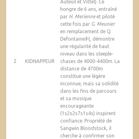
Auteuil et Vittel). Ce
hongre de 6 ans, entraîné
par
H. Merienne
et piloté
cette fois par
G. Meunier
en remplacement de Q.
Defontaine利, démontre
une régularité de haut
niveau dans les steeple-
2
KIDNAPPEUR
chases de 4000-4400m. La
distance de 4700m
constitue une légère
inconnue, mais sa solidité
dans les fins de parcours
et sa musique
encourageante
(1s2s2s7s1s4s) inspirent
confiance. Propriété de
Sangwin Bloodstock, il
cherche à confirmer son