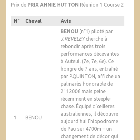
Prix de
PRIX ANNIE HUTTON
Réunion 1 Course 2
N°
Cheval
Avis
BENOU
(n°1) piloté par
J.REVELEY
cherche à
rebondir après trois
performances décevantes
à Auteuil (7e, 7e, 6e). Ce
hongre de 7 ans, entraîné
par P.QUINTON, affiche un
palmarès honorable de
211200€ mais peine
récemment en steeple-
chase. Équipé d’œilleres
australiennes, il découvre
1
BENOU
aujourd’hui l’hippodrome
de Pau sur 4700m – un
changement de décor qui