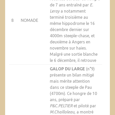
de 7 ans entraîné par
E.
Leray
a notamment
terminé troisième au
8
NOMADE
même hippodrome le 16
décembre dernier sur
4000m steeple-chase, et
deuxième à Angers en
novembre sur haies.
Malgré une sortie blanche
le 6 décembre, il retrouve
GALOP DU LARGE
(n°9)
présente un bilan mitigé
mais mérite attention
dans ce steeple de Pau
(4700m). Ce hongre de 10
ans, préparé par
P&C.PELTIER
et piloté par
M.Chailloleau
, a montré