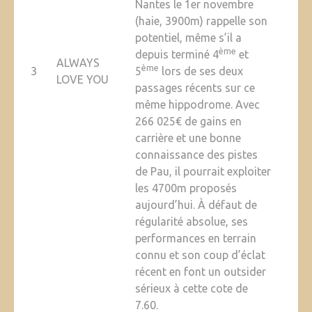
Nantes le 1er novembre
(haie, 3900m) rappelle son
potentiel, même s’il a
ème
depuis terminé 4
et
ALWAYS
ème
3
5
lors de ses deux
LOVE YOU
passages récents sur ce
même hippodrome. Avec
266 025€ de gains en
carrière et une bonne
connaissance des pistes
de Pau, il pourrait exploiter
les 4700m proposés
aujourd’hui. À défaut de
régularité absolue, ses
performances en terrain
connu et son coup d’éclat
récent en font un outsider
sérieux à cette cote de
7.60.