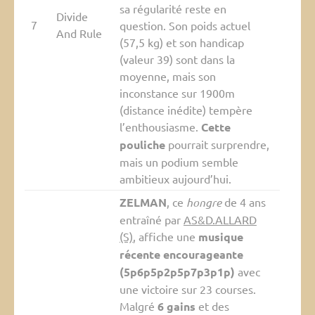
sa régularité reste en
Divide
7
question. Son poids actuel
And Rule
(57,5 kg) et son handicap
(valeur 39) sont dans la
moyenne, mais son
inconstance sur 1900m
(distance inédite) tempère
l’enthousiasme.
Cette
pouliche
pourrait surprendre,
mais un podium semble
ambitieux aujourd’hui.
ZELMAN
, ce
hongre
de 4 ans
entraîné par
AS&D.ALLARD
(S)
, affiche une
musique
récente encourageante
(5p6p5p2p5p7p3p1p)
avec
une victoire sur 23 courses.
Malgré
6 gains
et des