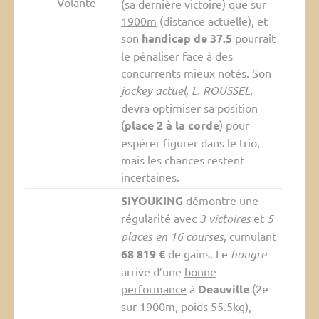
Volante
(sa dernière victoire) que sur
1900m
(distance actuelle), et
son
handicap de 37.5
pourrait
le pénaliser face à des
concurrents mieux notés. Son
jockey actuel, L. ROUSSEL
,
devra optimiser sa position
(
place 2 à la corde
) pour
espérer figurer dans le trio,
mais les chances restent
incertaines.
SIYOUKING
démontre une
régularité
avec
3 victoires
et
5
places en 16 courses
, cumulant
68 819 €
de gains. Le
hongre
arrive d’une
bonne
performance
à
Deauville
(2e
sur 1900m, poids 55.5kg),