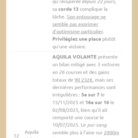
qu’
récupérée depuis 22 jours
,
sa
corde 13
complique la
tâche.
Son entourage ne
semble pas exprimer
d’optimisme particulier
.
Privilégiez une place
plutôt
qu’une victoire.
AQUILA VOLANTE
présente
un bilan mitigé avec
5 victoires
en 26 courses
et des gains
totaux de
90 232€
, mais ses
dernières performances sont
irrégulières :
5e sur 7
le
15/11/2025 et
16e sur 16
le
02/08/2025, bien qu’il ait
remporté une course le
10/07/2025. Le
pur-sang
Aquila
semble plus à l’aise sur
2000m
12