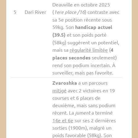
Deauville en octobre 2025
5
Dari River
(
1ere place /16
) contraste avec
sa 5e position récente sous
59kg. Son
handicap actuel
(39.5)
et son poids porté
(58kg) suggèrent un potentiel,
mais sa
régularité limitée
(
4
places secondes
seulement)
rend son podium incertain. À
surveiller, mais pas favorite.
Zvaroshka
a un parcours
mitigé
avec 2 victoires en 19
courses et 6 places de
deuxième, mais sans podium
récent. La
jument
a terminé
14e et 6e
sur ses 2 dernières
sorties (1900m), malgré un
poids favorable (58kg). Son