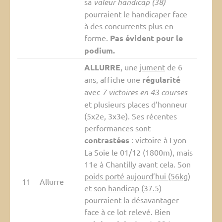
sa
valeur handicap (38)
pourraient le handicaper face
à des concurrents plus en
forme.
Pas évident pour le
podium.
ALLURRE
, une
jument
de 6
ans, affiche une
régularité
avec
7 victoires en 43 courses
et plusieurs places d’honneur
(5x2e, 3x3e). Ses récentes
performances sont
contrastées
: victoire à Lyon
La Soie le 01/12 (1800m), mais
11e à Chantilly avant cela. Son
poids porté aujourd’hui (56kg)
11
Allurre
et son
handicap (37.5)
pourraient la désavantager
face à ce lot relevé. Bien