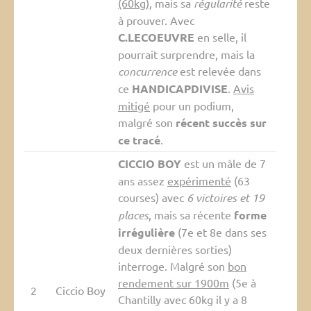
(60kg)
, mais sa
régularité
reste
à prouver. Avec
C.LECOEUVRE
en selle, il
pourrait surprendre, mais la
concurrence
est relevée dans
ce
HANDICAPDIVISE
.
Avis
mitigé
pour un podium,
malgré son
récent succès sur
ce tracé
.
CICCIO BOY
est un mâle de 7
ans assez
expérimenté
(63
courses) avec
6 victoires et 19
places
, mais sa récente
forme
irrégulière
(7e et 8e dans ses
deux dernières sorties)
interroge. Malgré son
bon
rendement sur 1900m
(5e à
2
Ciccio Boy
Chantilly avec 60kg il y a 8