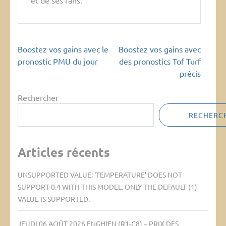
et de ses fans.
Navigation
Boostez vos gains avec le
Boostez vos gains avec
de
pronostic PMU du jour
des pronostics Tof Turf
l’article
précis
Rechercher
RECHERC
Articles récents
UNSUPPORTED VALUE: ‘TEMPERATURE’ DOES NOT
SUPPORT 0.4 WITH THIS MODEL. ONLY THE DEFAULT (1)
VALUE IS SUPPORTED.
JEUDI 06 AOÛT 2026 ENGHIEN (R1-C8) – PRIX DES