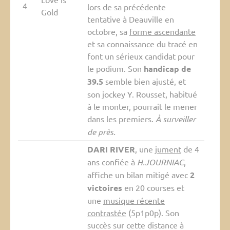
4
lors de sa précédente
Gold
tentative à Deauville en
octobre, sa
forme ascendante
et sa connaissance du tracé en
font un sérieux candidat pour
le podium. Son
handicap de
39.5
semble bien ajusté, et
son jockey Y. Rousset, habitué
à le monter, pourrait le mener
dans les premiers.
À surveiller
de près.
DARI RIVER
, une
jument
de 4
ans confiée à
H.JOURNIAC
,
affiche un bilan mitigé avec
2
victoires
en 20 courses et
une
musique récente
contrastée
(5p1p0p). Son
succès sur cette distance à