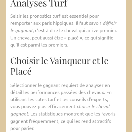
Analyses Turf
Saisir les pronostics turf est essentiel pour
remporter aux paris hippiques. Il faut savoir
définir
le gagnant
, c’est-à-dire le cheval qui arrive premier.
Un cheval peut aussi être « placé », ce qui signifie
qu’il est parmi les premiers.
Choisir le Vainqueur et le
Placé
Sélectionner le gagnant requiert de analyser en
détail les performances passées des chevaux. En
utilisant les cotes turf et les conseils d’experts,
vous pouvez plus efficacement
choisir le cheval
gagnant
. Les statistiques montrent que les favoris
gagnent fréquemment, ce qui les rend attractifs
pour parier.