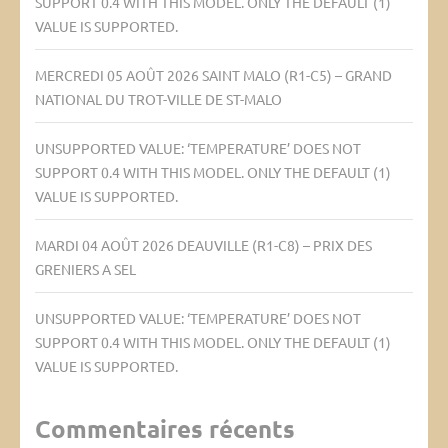
SUPPORT 0.4 WITH THIS MODEL. ONLY THE DEFAULT (1)
VALUE IS SUPPORTED.
MERCREDI 05 AOÛT 2026 SAINT MALO (R1-C5) – GRAND
NATIONAL DU TROT-VILLE DE ST-MALO
UNSUPPORTED VALUE: ‘TEMPERATURE’ DOES NOT
SUPPORT 0.4 WITH THIS MODEL. ONLY THE DEFAULT (1)
VALUE IS SUPPORTED.
MARDI 04 AOÛT 2026 DEAUVILLE (R1-C8) – PRIX DES
GRENIERS A SEL
UNSUPPORTED VALUE: ‘TEMPERATURE’ DOES NOT
SUPPORT 0.4 WITH THIS MODEL. ONLY THE DEFAULT (1)
VALUE IS SUPPORTED.
Commentaires récents