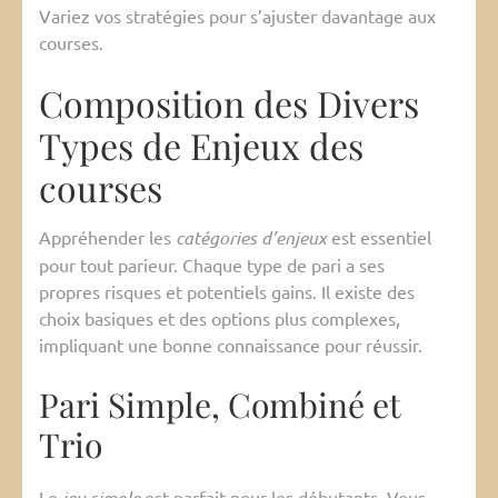
Variez vos stratégies pour s’ajuster davantage aux
courses.
Composition des Divers
Types de Enjeux des
courses
Appréhender les
catégories d’enjeux
est essentiel
pour tout parieur. Chaque type de pari a ses
propres risques et potentiels gains. Il existe des
choix basiques et des options plus complexes,
impliquant une bonne connaissance pour réussir.
Pari Simple, Combiné et
Trio
Le
jeu simple
est parfait pour les débutants. Vous