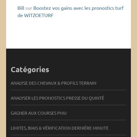
Bill
sur
Boostez vos gains avec les pronostics turf
de WITZOETURF
Catégories
ANALYSE DES CHEVAUX & PROFILS TERRAIN
ANALYSER LES PRONOSTICS PRESSE DU QUINTÉ
GAGNER AUX COURSES PMU
LIMITES, BIAIS & VÉRIFICATION DERNIÈRE MINUTE