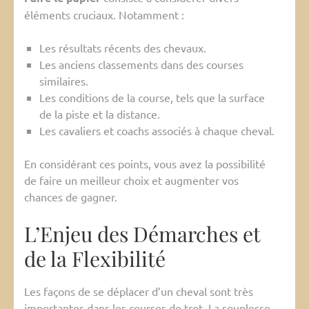
éléments cruciaux. Notamment :
Les résultats récents des chevaux.
Les anciens classements dans des courses
similaires.
Les conditions de la course, tels que la surface
de la piste et la distance.
Les cavaliers et coachs associés à chaque cheval.
En considérant ces points, vous avez la possibilité
de faire un meilleur choix et augmenter vos
chances de gagner.
L’Enjeu des Démarches et
de la Flexibilité
Les façons de se déplacer d’un cheval sont très
importantes dans les courses de trot. La souplesse