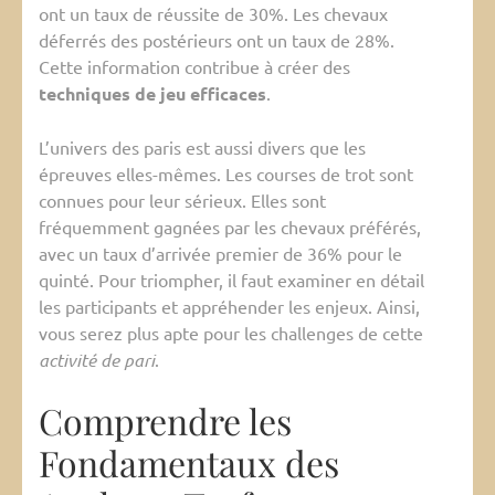
ont un taux de réussite de 30%. Les chevaux
déferrés des postérieurs ont un taux de 28%.
Cette information contribue à créer des
techniques de jeu efficaces
.
L’univers des paris est aussi divers que les
épreuves elles-mêmes. Les courses de trot sont
connues pour leur sérieux. Elles sont
fréquemment gagnées par les chevaux préférés,
avec un taux d’arrivée premier de 36% pour le
quinté. Pour triompher, il faut examiner en détail
les participants et appréhender les enjeux. Ainsi,
vous serez plus apte pour les challenges de cette
activité de pari
.
Comprendre les
Fondamentaux des