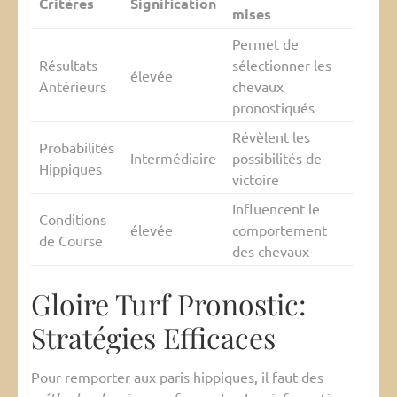
Critères
Signification
mises
Permet de
Résultats
sélectionner les
élevée
Antérieurs
chevaux
pronostiqués
Révèlent les
Probabilités
Intermédiaire
possibilités de
Hippiques
victoire
Influencent le
Conditions
élevée
comportement
de Course
des chevaux
Gloire Turf Pronostic:
Stratégies Efficaces
Pour remporter aux paris hippiques, il faut des