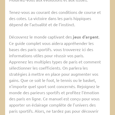
Tenez-vous au courant des conditions de course et
des cotes. La victoire dans les paris hippiques
dépend de l’actualité et de l’instinct.
Découvrez le monde captivant des
jeux d’argent
.
Ce guide complet vous aidera appréhender les
bases des paris sportifs. vous trouverez ici des
informations utiles pour réussir vos paris.
Apprenez les multiples types de paris et comment
sélectionner les coefficients. On parlera les
stratégies à mettre en place pour augmenter vos
gains. Que ce soit le foot, le tennis ou le basket,
n’importe quel sport sont concernés. Rejoignez le
monde des parieurs sportifs et profitez l’émotion
des paris en ligne. Ce manuel est conçu pour vous
apporter un éclairage complète de l’univers des
paris sportifs. Alors, ne tardez pas pour découvrir