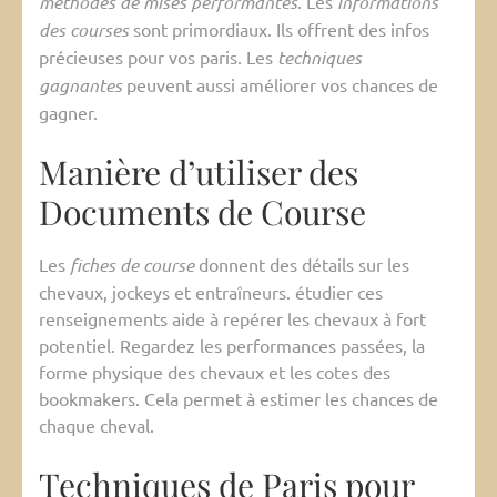
méthodes de mises performantes
. Les
informations
des courses
sont primordiaux. Ils offrent des infos
précieuses pour vos paris. Les
techniques
gagnantes
peuvent aussi améliorer vos chances de
gagner.
Manière d’utiliser des
Documents de Course
Les
fiches de course
donnent des détails sur les
chevaux, jockeys et entraîneurs. étudier ces
renseignements aide à repérer les chevaux à fort
potentiel. Regardez les performances passées, la
forme physique des chevaux et les cotes des
bookmakers. Cela permet à estimer les chances de
chaque cheval.
Techniques de Paris pour