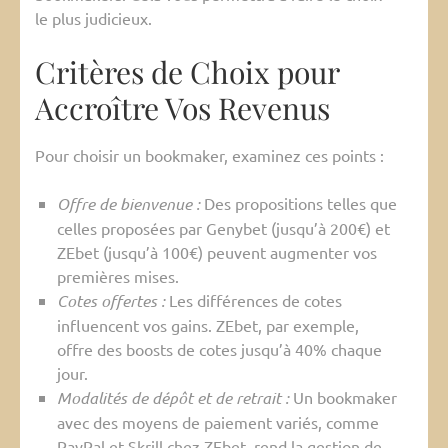
le plus judicieux.
Critères de Choix pour
Accroître Vos Revenus
Pour choisir un bookmaker, examinez ces points :
Offre de bienvenue :
Des propositions telles que
celles proposées par Genybet (jusqu’à 200€) et
ZEbet (jusqu’à 100€) peuvent augmenter vos
premières mises.
Cotes offertes :
Les différences de cotes
influencent vos gains. ZEbet, par exemple,
offre des boosts de cotes jusqu’à 40% chaque
jour.
Modalités de dépôt et de retrait :
Un bookmaker
avec des moyens de paiement variés, comme
PayPal et Skrill chez ZEbet, rend la gestion de