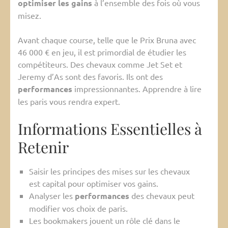
optimiser les gains
à l’ensemble des fois où vous
misez.
Avant chaque course, telle que le Prix Bruna avec
46 000 € en jeu, il est primordial de étudier les
compétiteurs. Des chevaux comme Jet Set et
Jeremy d’As sont des favoris. Ils ont des
performances
impressionnantes. Apprendre à lire
les paris vous rendra expert.
Informations Essentielles à
Retenir
Saisir les principes des mises sur les chevaux
est capital pour optimiser vos gains.
Analyser les
performances
des chevaux peut
modifier vos choix de paris.
Les bookmakers jouent un rôle clé dans le