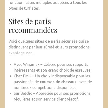
fonctionnalités multiples adaptées à tous les
types de turfistes.
Sites de paris
recommandées
Voici quelques
sites de paris
sécurisés qui se
distinguent par leur sûreté et leurs promotions
avantageuses :
Avec Winamax – Célèbre pour ses rapports
intéressants et son grand choix de épreuves.
Chez PMU – Un choix indispensable pour les
passionnés de
courses de chevaux
, avec de
nombreux compétitions disponibles.
Sur Betclic – Appréciée pour ses promotions
régulières et son service client réactif.