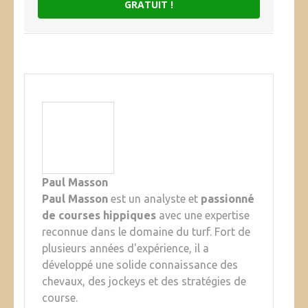
GRATUIT !
Paul Masson
Paul Masson
est un analyste et
passionné
de courses hippiques
avec une expertise
reconnue dans le domaine du turf. Fort de
plusieurs années d'expérience, il a
développé une solide connaissance des
chevaux, des jockeys et des stratégies de
course.