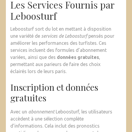
Les Services Fournis par
Leboosturf
Leboosturf sort du lot en mettant à disposition
une variété de
services de Leboosturf
pensés pour
améliorer les performances des turfistes. Ces
services incluent des formules d’abonnement
variées, ainsi que des
données gratuites
,
permettant aux parieurs de faire des choix
éclairés lors de leurs paris.
Inscription et données
gratuites
Avec un
abonnement
Leboosturf, les utilisateurs
accèdent à une sélection complète
d’informations. Cela inclut des pronostics