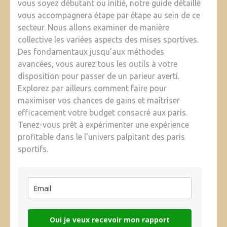
vous soyez débutant ou initié, notre guide détaillé
vous accompagnera étape par étape au sein de ce
secteur. Nous allons examiner de manière
collective les variées aspects des mises sportives.
Des fondamentaux jusqu’aux méthodes
avancées, vous aurez tous les outils à votre
disposition pour passer de un parieur averti.
Explorez par ailleurs comment faire pour
maximiser vos chances de gains et maîtriser
efficacement votre budget consacré aux paris.
Tenez-vous prêt à expérimenter une expérience
profitable dans le l’univers palpitant des paris
sportifs.
Oui je veux recevoir mon rapport