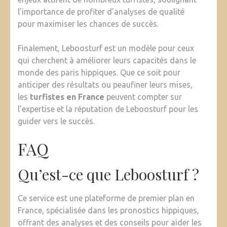
l’importance de profiter d’analyses de qualité
pour maximiser les chances de succès.
Finalement, Leboosturf est un modèle pour ceux
qui cherchent à améliorer leurs capacités dans le
monde des paris hippiques. Que ce soit pour
anticiper des résultats ou peaufiner leurs mises,
les
turfistes en France
peuvent compter sur
l’expertise et la réputation de Leboosturf pour les
guider vers le succès.
FAQ
Qu’est-ce que Leboosturf ?
Ce service est une plateforme de premier plan en
France, spécialisée dans les pronostics hippiques,
offrant des analyses et des conseils pour aider les