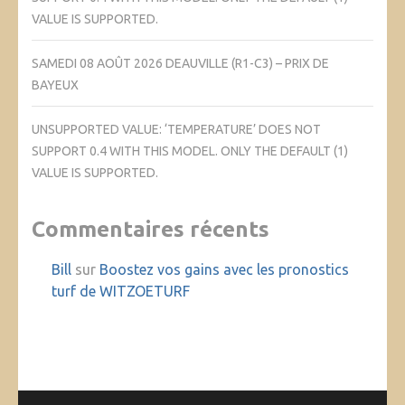
VALUE IS SUPPORTED.
SAMEDI 08 AOÛT 2026 DEAUVILLE (R1-C3) – PRIX DE
BAYEUX
UNSUPPORTED VALUE: ‘TEMPERATURE’ DOES NOT
SUPPORT 0.4 WITH THIS MODEL. ONLY THE DEFAULT (1)
VALUE IS SUPPORTED.
Commentaires récents
Bill
sur
Boostez vos gains avec les pronostics
turf de WITZOETURF