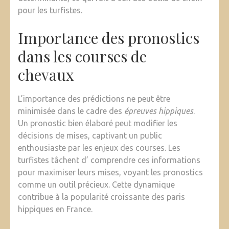
pour les turfistes.
Importance des pronostics
dans les courses de
chevaux
L’importance des prédictions ne peut être
minimisée dans le cadre des
épreuves hippiques
.
Un pronostic bien élaboré peut modifier les
décisions de mises, captivant un public
enthousiaste par les enjeux des courses. Les
turfistes tâchent d’ comprendre ces informations
pour maximiser leurs mises, voyant les pronostics
comme un outil précieux. Cette dynamique
contribue à la popularité croissante des paris
hippiques en France.