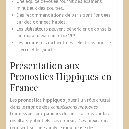
Une équipe dévouée fournit des examens
minutieux des courses.
Des recommandations de paris sont fondées
sur des données fiables.
Les utilisateurs peuvent bénéficier de conseils
sur mesure via une offre VIP.
Les pronostics incluent des sélections pour le
Tiercé et le Quarté.
Présentation aux
Pronostics Hippiques en
France
Les
pronostics hippiques
jouent un rôle crucial
dans le monde des
compétitions hippiques
,
fournissant aux parieurs des indications sur les
résultats potentiels des courses. Ces prévisions
reposent sur une analyse minutieuse des