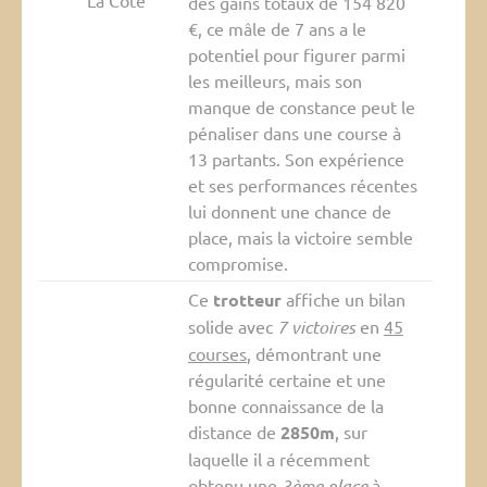
La Cote
des gains totaux de 154 820
€, ce mâle de 7 ans a le
potentiel pour figurer parmi
les meilleurs, mais son
manque de constance peut le
pénaliser dans une course à
13 partants. Son expérience
et ses performances récentes
lui donnent une chance de
place, mais la victoire semble
compromise.
Ce
trotteur
affiche un bilan
solide avec
7 victoires
en
45
courses
, démontrant une
régularité certaine et une
bonne connaissance de la
distance de
2850m
, sur
laquelle il a récemment
obtenu une
3ème place
à