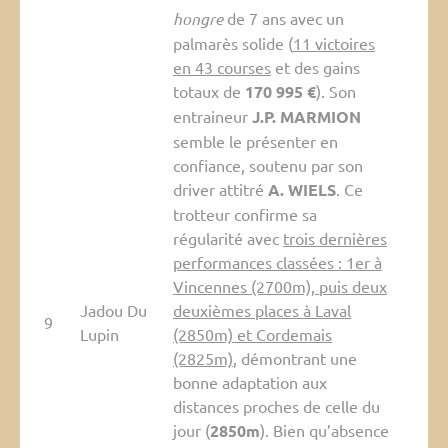
hongre
de 7 ans avec un
palmarès solide (
11 victoires
en 43 courses
et des gains
totaux de
170 995 €
). Son
entraineur
J.P. MARMION
semble le présenter en
confiance, soutenu par son
driver attitré
A. WIELS
. Ce
trotteur confirme sa
régularité avec
trois dernières
performances classées : 1er à
Vincennes (2700m), puis deux
Jadou Du
deuxièmes places à Laval
9
Lupin
(2850m) et Cordemais
(2825m)
, démontrant une
bonne adaptation aux
distances proches de celle du
jour (
2850m
). Bien qu’absence