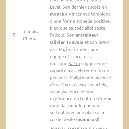
Laval. Son dernier succès en
monté
à Vincennes témoigne
d’une forme actuelle positive,
bien que sa spécialité reste
Jamaica
5
l’
attelé
. Son
entraîneur
Phedo
Olivier Touvais
et son
driver
Éric Raffin
forment une
équipe efficace, et sa
musique
3a1m
suggère une
capacité à accélérer en fin de
parcours. Malgré une
absence
de victoire récente en attelé
,
sa polyvalence et son
expérience en font un sérieux
candidat pour le podium,
surtout avec une place à la
corde idéale (
numéro 0
).
JOVIAL HAUFOR
(6) est un