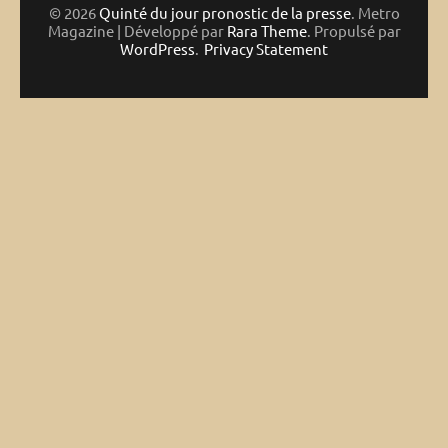
© 2026
Quinté du jour pronostic de la presse
. Metro
Magazine | Développé par
Rara Theme
. Propulsé par
WordPress
.
Privacy Statement