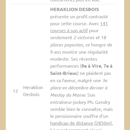
HERAKLION DESBOIS
présente un profil contrasté
pour cette course. Avec
141
courses à son actif
pour
seulement
2 victoires et 18
places payantes
, ce hongre de
9 ans montre une régularité
modeste. Ses récentes
performances (
9e à Vire
,
7e à
Saint-Brieuc
) ne plaident pas
en sa faveur, malgré une
3e
Heraklion
place en décembre dernier à
12
Desbois
Meslay du Maine
. Son
entraîneur-jockey Ph. Gendry
semble bien le connaître, mais
le pensionnaire souffre d’un
handicap de distance (2850m)
,
lui ayant rarement réussi.