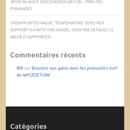
JEUDI 06 AOÛT 2026 ENGHIEN (R1-C8) – PRIX DES
PYRAMIDES
UNSUPPORTED VALUE: ‘TEMPERATURE’ DOES NOT
SUPPORT 0.4 WITH THIS MODEL. ONLY THE DEFAULT (1)
VALUE IS SUPPORTED.
Commentaires récents
Bill
sur
Boostez vos gains avec les pronostics turf
de WITZOETURF
Catégories