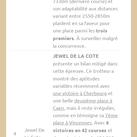
7330m (dernière course) et
son adaptabilité aux distances
variant entre 2550-2850m
plaident en sa faveur pour
une place parmi les
trois
premiers
. À surveiller malgré
la concurrence.
JEWEL DE LA COTE
présente un bilan mitigé dans
cette épreuve. Ce
trotteur
a
montré des aptitudes
variables récemment avec
une victoire à Cherbourg
et
une belle
deuxième place à
Caen
, mais il reste irrégulier,
comme en témoigne sa
7ème
place à Vincennes
. Avec
6
Jewel De
victoires en 42 courses
et
4