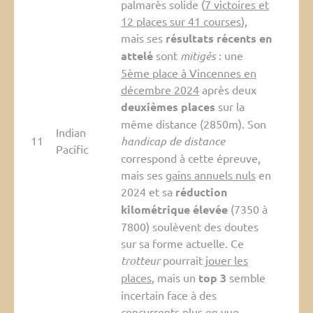
palmarès solide (
7 victoires et
12 places sur 41 courses
),
mais ses
résultats récents en
attelé
sont
mitigés
: une
5ème place à Vincennes en
décembre 2024
après deux
deuxièmes places
sur la
même distance (2850m). Son
Indian
11
handicap de distance
Pacific
correspond à cette épreuve,
mais ses
gains annuels nuls
en
2024 et sa
réduction
kilométrique élevée
(7350 à
7800) soulèvent des doutes
sur sa forme actuelle. Ce
trotteur
pourrait
jouer les
places
, mais un
top 3
semble
incertain face à des
concurrents plus en vue.