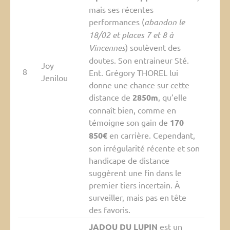
mais ses récentes
performances (
abandon le
18/02 et places 7 et 8 à
Vincennes
) soulèvent des
doutes. Son entraineur Sté.
Joy
8
Ent. Grégory THOREL lui
Jenilou
donne une chance sur cette
distance de
2850m
, qu’elle
connaît bien, comme en
témoigne son gain de
170
850€
en carrière. Cependant,
son irrégularité récente et son
handicape de distance
suggèrent une fin dans le
premier tiers incertain. À
surveiller, mais pas en tête
des favoris.
JADOU DU LUPIN
est un