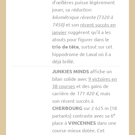
d’œillères puisse légèrement
jouer, sa
réduction
kilométrique récente (7320 à
7450)
et son
récent succès en
janvier
suggèrent qu’il a les
atouts pour figurer dans le
trio de tête
, surtout sur cet
hippodrome de Laval où il a
déjà brillé.
JUNKIES MINDS
affiche un
bilan solide avec
9 victoires en
38 courses
et des gains de
carrière de
171 420 €
, mais
son récent succès à
CHERBOURG
sur 2 625 m (18
e
partants) contraste avec sa 6
place à
VINCENNES
dans une
course mieux dotée. Cet