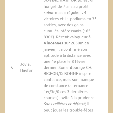
hongré de 7 ans au profil
solide
mais
irrégulier
: 4
victoires et 11 podiums en 35
sorties, avec des gains
cumulés intéressants (165
830€). Récent vainqueur à
Vincennes
sur 2850m en
janvier, il a confirmé son
aptitude à la distance avec
une 4e place le 8 février
Jovial
6
dernier. Son entourage CH.
Haufor
BIGEON/D. BONNE inspire
confiance, mais son manque
de constance (alternance
1er/3e/0 ces 3 dernières
courses) invite à la prudence.
Sans œillères et déferré
, il
peut jouer les trouble-fêtes