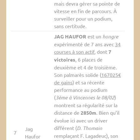
mais devra gérer sa pointe de
vitesse en fin de parcours. À
surveiller pour un podium,
sans certitude.
JAG HAUFOR
est un
hongre
expérimenté de 7 ans avec
34
courses à son actif
, dont
7
victoires
, 6 places de
deuxième et 4 de troisième.
Son palmarès solide (
167025€
de gains
) et sa récente
performance au podium
(
3ème à Vincennes le 08/02
)
montrent sa régularité sur la
distance de
2850m
. Bien qu’il
évolue ici avec un driver
différent (
D. Thomain
Jag
7
remplaçant F. Lagadeuc), son
Haufor