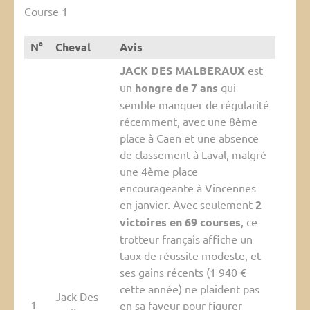
Course 1
N°
Cheval
Avis
JACK DES MALBERAUX
est
un
hongre de 7 ans
qui
semble manquer de régularité
récemment, avec une 8ème
place à Caen et une absence
de classement à Laval, malgré
une 4ème place
encourageante à Vincennes
en janvier. Avec seulement
2
victoires en 69 courses
, ce
trotteur français affiche un
taux de réussite modeste, et
ses gains récents (1 940 €
cette année) ne plaident pas
Jack Des
1
en sa faveur pour figurer