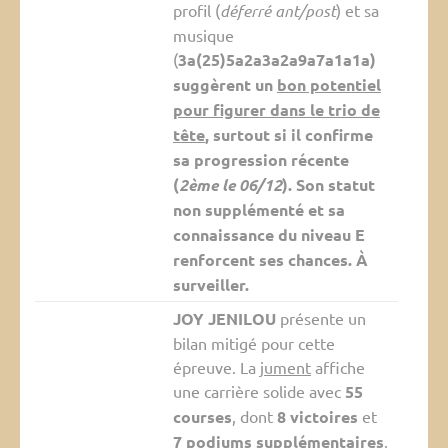
profil (
déferré ant/post
) et sa
musique
(
3a(25)5a2a3a2a9a7a1a1a)
suggèrent un
bon potentiel
pour figurer dans le trio de
tête
, surtout si il confirme
sa progression récente
(
2ème le 06/12
). Son statut
non supplémenté et sa
connaissance du niveau
E
renforcent ses chances. À
surveiller.
JOY JENILOU
présente un
bilan mitigé pour cette
épreuve. La
jument
affiche
une carrière solide avec
55
courses
, dont
8 victoires
et
7 podiums supplémentaires
,