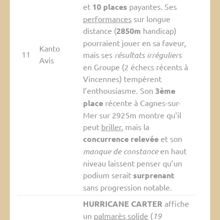
et
10 places
payantes. Ses
performances
sur longue
distance (
2850m
handicap)
pourraient jouer en sa faveur,
Kanto
11
mais ses
résultats irréguliers
Avis
en Groupe (2 échecs récents à
Vincennes) tempèrent
l’enthousiasme. Son
3ème
place
récente à Cagnes-sur-
Mer sur 2925m montre qu’il
peut
briller
, mais la
concurrence relevée
et son
manque de constance
en haut
niveau laissent penser qu’un
podium serait
surprenant
sans progression notable.
HURRICANE CARTER
affiche
un
palmarès solide
(
19