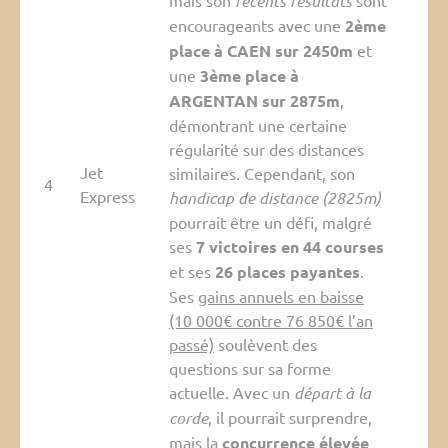
mais son
récents résultats
sont
encourageants avec une
2ème
place à CAEN sur 2450m
et
une
3ème place à
ARGENTAN sur 2875m
,
démontrant une certaine
régularité sur des distances
Jet
similaires. Cependant, son
4
Express
handicap de distance (2825m)
pourrait être un défi, malgré
ses
7 victoires en 44 courses
et ses
26 places payantes
.
Ses
gains annuels en baisse
(10 000€ contre 76 850€ l’an
passé)
soulèvent des
questions sur sa forme
actuelle. Avec un
départ à la
corde
, il pourrait surprendre,
mais la
concurrence élevée