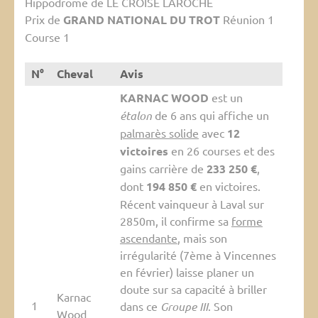
Hippodrome de LE CROISE LAROCHE
Prix de
GRAND NATIONAL DU TROT
Réunion 1
Course 1
N°
Cheval
Avis
KARNAC WOOD
est un
étalon
de 6 ans qui affiche un
palmarès solide
avec
12
victoires
en 26 courses et des
gains carrière de
233 250 €
,
dont
194 850 €
en victoires.
Récent vainqueur à Laval sur
2850m, il confirme sa
forme
ascendante
, mais son
irrégularité (7ème à Vincennes
en février) laisse planer un
doute sur sa capacité à briller
Karnac
1
dans ce
Groupe III
. Son
Wood