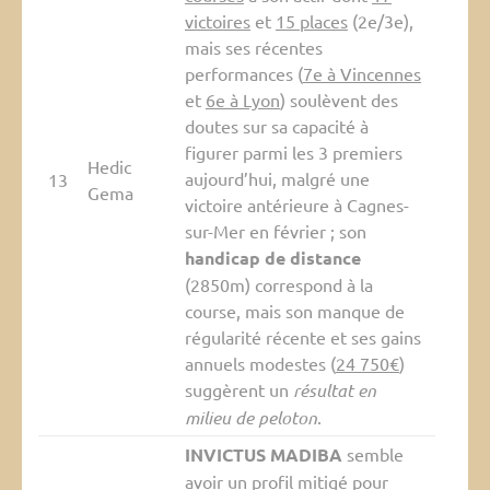
victoires
et
15 places
(2e/3e),
mais ses récentes
performances (
7e à Vincennes
et
6e à Lyon
) soulèvent des
doutes sur sa capacité à
figurer parmi les 3 premiers
Hedic
aujourd’hui, malgré une
13
Gema
victoire antérieure à Cagnes-
sur-Mer en février ; son
handicap de distance
(2850m) correspond à la
course, mais son manque de
régularité récente et ses gains
annuels modestes (
24 750€
)
suggèrent un
résultat en
milieu de peloton
.
INVICTUS MADIBA
semble
avoir un profil
mitigé
pour