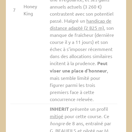
Honey
annuels actuels (3 260 €)
7
King
contrastent avec son potentiel
passé. Malgré un
handicap de
distance adapté (2 825 m)
, son
manque de fraîcheur (dernière
course il y a 11 jours) et son
échec à s’imposer récemment
dans des allocations similaires
incitent à la prudence.
Peut
viser une place d’honneur
,
mais semble limité pour
figurer parmi les trois
premiers face à cette
concurrence relevée.
INHERIT
présente un profil
mitigé
pour cette course. Ce
hongre
de 8 ans, entraîné par
G. BEAUFILS et piloté par M.