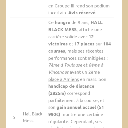
en Groupe III rend son podium
incertain.
Avis réservé
.
Ce
hongre
de 9 ans,
HALL
BLACK MESS
, affiche une
carrière solide avec
12
victoires
et
17 places
sur
104
courses
, mais ses récentes
performances sont mitigées :
7ème à Toulouse
et
8ème à
Vincennes
avant un
2ème
place à Amiens
en mars. Son
handicap de distance
(2825m)
correspond
parfaitement à la course, et
son
gain annuel actuel (51
Hall Black
990€)
montre une certaine
5
Mess
régularité. Cependant, ses