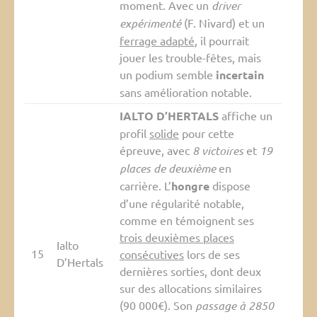
moment. Avec un
driver
expérimenté
(F. Nivard) et un
ferrage adapté
, il pourrait
jouer les trouble-fêtes, mais
un podium semble
incertain
sans amélioration notable.
IALTO D’HERTALS
affiche un
profil
solide
pour cette
épreuve, avec
8 victoires
et
19
places de deuxième
en
carrière. L’
hongre
dispose
d’une régularité notable,
comme en témoignent ses
trois deuxièmes places
Ialto
15
consécutives
lors de ses
D’Hertals
dernières sorties, dont deux
sur des allocations similaires
(90 000€). Son
passage à 2850