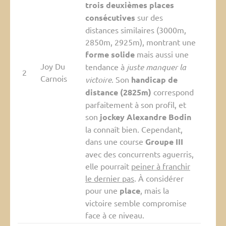
trois deuxièmes places
consécutives
sur des
distances similaires (3000m,
2850m, 2925m), montrant une
forme solide
mais aussi une
Joy Du
tendance à
juste manquer la
2
Carnois
victoire
. Son
handicap de
distance (2825m)
correspond
parfaitement à son profil, et
son
jockey Alexandre Bodin
la connaît bien. Cependant,
dans une course
Groupe III
avec des concurrents aguerris,
elle pourrait
peiner à franchir
le dernier pas
. À considérer
pour une
place
, mais la
victoire semble compromise
face à ce niveau.