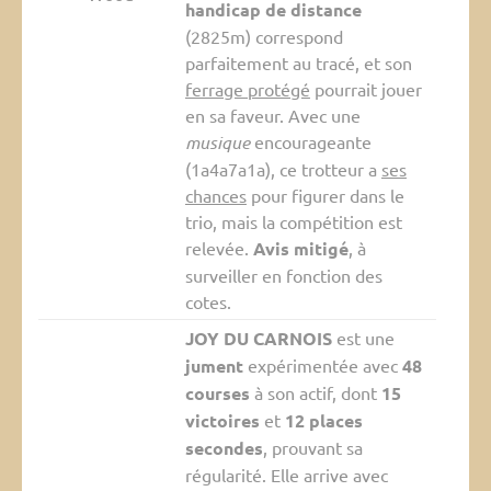
handicap de distance
(2825m) correspond
parfaitement au tracé, et son
ferrage protégé
pourrait jouer
en sa faveur. Avec une
musique
encourageante
(1a4a7a1a), ce trotteur a
ses
chances
pour figurer dans le
trio, mais la compétition est
relevée.
Avis mitigé
, à
surveiller en fonction des
cotes.
JOY DU CARNOIS
est une
jument
expérimentée avec
48
courses
à son actif, dont
15
victoires
et
12 places
secondes
, prouvant sa
régularité. Elle arrive avec