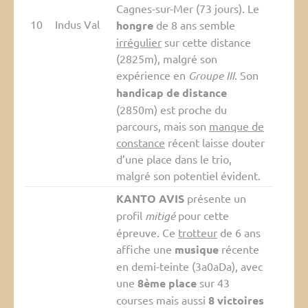
Cagnes-sur-Mer (73 jours). Le
10
Indus Val
hongre
de 8 ans semble
irrégulier
sur cette distance
(2825m), malgré son
expérience en
Groupe III
. Son
handicap de distance
(2850m) est proche du
parcours, mais son
manque de
constance
récent laisse douter
d’une place dans le trio,
malgré son potentiel évident.
KANTO AVIS
présente un
profil
mitigé
pour cette
épreuve. Ce
trotteur
de 6 ans
affiche une
musique
récente
en demi-teinte (3a0aDa), avec
une
8ème place
sur 43
courses mais aussi
8 victoires