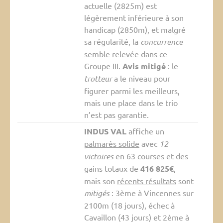
actuelle (2825m) est
légèrement inférieure à son
handicap (2850m), et malgré
sa régularité, la
concurrence
semble relevée dans ce
Groupe III.
Avis mitigé
: le
trotteur
a le niveau pour
figurer parmi les meilleurs,
mais une place dans le trio
n’est pas garantie.
INDUS VAL
affiche un
palmarès solide
avec
12
victoires
en 63 courses et des
gains totaux de
416 825€
,
mais son
récents résultats
sont
mitigés
: 3ème à Vincennes sur
2100m (18 jours), échec à
Cavaillon (43 jours) et 2ème à