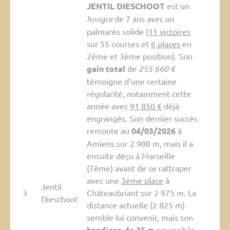
JENTIL DIESCHOOT
est un
hongre
de 7 ans avec un
palmarès solide (
11 victoires
sur 55 courses et
6 places
en
2ème et 3ème position). Son
gain total
de
255 660 €
témoigne d’une certaine
régularité, notamment cette
année avec
91 850 €
déjà
engrangés. Son dernier succès
remonte au
04/03/2026
à
Amiens sur 2 900 m, mais il a
ensuite déçu à Marseille
(7ème) avant de se rattraper
avec une
3ème place
à
Jentil
3
Châteaubriant sur 2 975 m. La
Dieschoot
distance actuelle (2 825 m)
semble lui convenir, mais son
handicap de 25 m
pourrait le