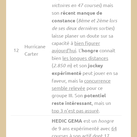
victoires en 47 courses
) mais
son
récent manque de
constance
(
8ème et 2ème lors
de ses deux dernières sorties
)
laisse planer un doute sur sa
capacité à
bien figurer
Hurricane
12
aujourd’hui
. L’
hongre
connaît
Carter
bien
les longues distances
(
2.850 m
) et son
jockey
expérimenté
peut jouer en sa
faveur, mais la
concurrence
semble relevée
pour ce
groupe III. Son
potentiel
reste intéressant
, mais un
top 3 n’est pas assuré
.
HEDIC GEMA
est un
hongre
de 9 ans expérimenté avec
64
courses
à son actif dont
17