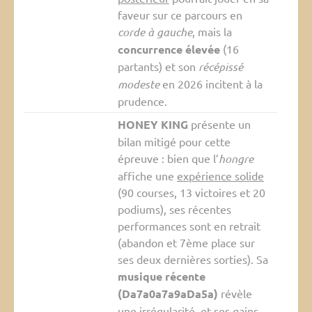
faveur sur ce parcours en
corde à gauche
, mais la
concurrence élevée
(16
partants) et son
récépissé
modeste
en 2026 incitent à la
prudence.
HONEY KING
présente un
bilan mitigé pour cette
épreuve : bien que l’
hongre
affiche une
expérience solide
(90 courses, 13 victoires et 20
podiums), ses récentes
performances sont en retrait
(abandon et 7ème place sur
ses deux dernières sorties). Sa
musique récente
(Da7a0a7a9aDa5a)
révèle
une irrégularité, et ses gains