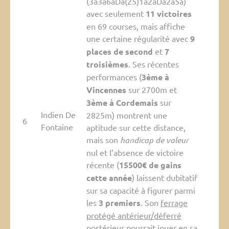
(3a3a6aDa(25)1a2aDa2a5a)
avec seulement
11 victoires
en 69 courses, mais affiche
une certaine régularité avec
9
places de second
et
7
troisièmes
. Ses récentes
performances (
3ème à
Vincennes
sur 2700m et
3ème à Cordemais
sur
Indien De
2825m) montrent une
6
Fontaine
aptitude sur cette distance,
mais son
handicap de valeur
nul et l’absence de victoire
récente (
15500€ de gains
cette année
) laissent dubitatif
sur sa capacité à figurer parmi
les
3 premiers
. Son
ferrage
protégé antérieur/déferré
postérieur
pourrait jouer en sa