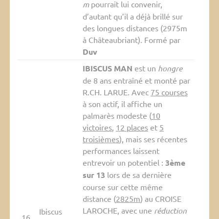
m
pourrait lui convenir,
d’autant qu’il a déjà brillé sur
des longues distances (2975m
à Châteaubriant). Formé par
Duv
IBISCUS MAN
est un
hongre
de 8 ans entraîné et monté par
R.CH. LARUE. Avec
75 courses
à son actif, il affiche un
palmarès modeste (
10
victoires
,
12 places
et
5
troisièmes
), mais ses récentes
performances laissent
entrevoir un potentiel :
3ème
sur 13
lors de sa dernière
course sur cette même
distance (
2825m
) au CROISE
LAROCHE, avec une
réduction
Ibiscus
16