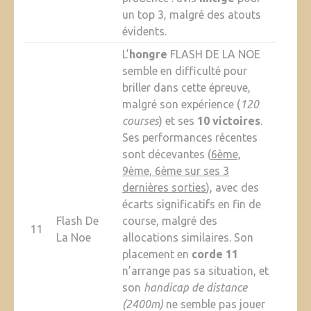
un top 3, malgré des atouts
évidents.
L’
hongre
FLASH DE LA NOE
semble en difficulté pour
briller dans cette épreuve,
malgré son expérience (
120
courses
) et ses
10 victoires
.
Ses performances récentes
sont décevantes (
6ème,
9ème, 6ème sur ses 3
dernières sorties
), avec des
écarts significatifs en fin de
Flash De
course, malgré des
11
La Noe
allocations similaires. Son
placement en
corde 11
n’arrange pas sa situation, et
son
handicap de distance
(2400m)
ne semble pas jouer