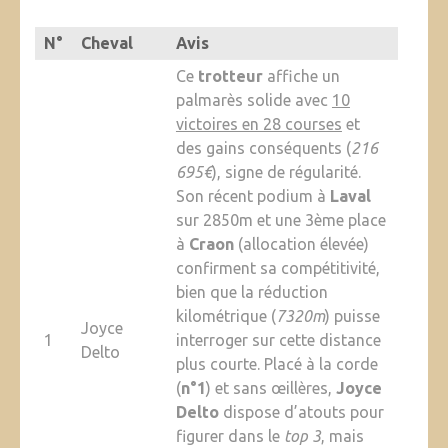
N°
Cheval
Avis
Ce
trotteur
affiche un
palmarès solide avec
10
victoires en 28 courses
et
des gains conséquents (
216
695€
), signe de régularité.
Son récent podium à
Laval
sur 2850m et une 3ème place
à
Craon
(allocation élevée)
confirment sa compétitivité,
bien que la réduction
kilométrique (
7320m
) puisse
Joyce
1
interroger sur cette distance
Delto
plus courte. Placé à la corde
(
n°1
) et sans œillères,
Joyce
Delto
dispose d’atouts pour
figurer dans le
top 3
, mais