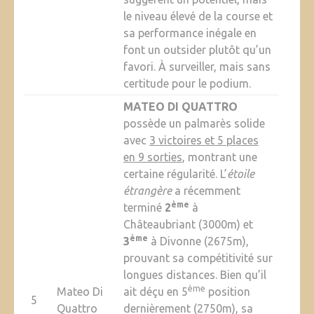
le niveau élevé de la course et
sa performance inégale en
font un outsider plutôt qu’un
favori. À surveiller, mais sans
certitude pour le podium.
MATEO DI QUATTRO
possède un palmarès solide
avec
3 victoires et 5 places
en 9 sorties
, montrant une
certaine régularité. L’
étoile
étrangère
a récemment
ème
terminé
2
à
Châteaubriant (3000m) et
ème
3
à Divonne (2675m),
prouvant sa compétitivité sur
longues distances. Bien qu’il
ème
Mateo Di
ait déçu en 5
position
5
Quattro
dernièrement (2750m), sa