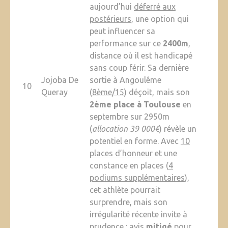
aujourd’hui
déferré aux
postérieurs
, une option qui
peut influencer sa
performance sur ce
2400m
,
distance où il est handicapé
sans coup férir. Sa dernière
Jojoba De
sortie à Angoulême
10
Queray
(
8ème/15
) déçoit, mais son
2ème place à Toulouse
en
septembre sur 2950m
(
allocation 39 000€
) révèle un
potentiel en forme. Avec
10
places d’honneur
et une
constance en places (
4
podiums supplémentaires
),
cet athlète pourrait
surprendre, mais son
irrégularité récente invite à
prudence : avis
mitigé
pour