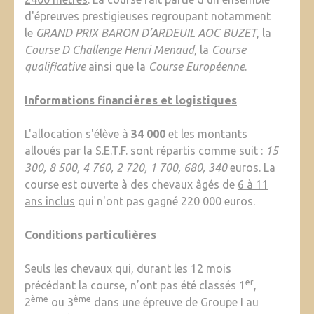
d'épreuves prestigieuses regroupant notamment
le
GRAND PRIX BARON D’ARDEUIL AOC BUZET
, la
Course D Challenge Henri Menaud
, la
Course
qualificative
ainsi que la
Course Européenne
.
Informations financières et logistiques
L'allocation s'élève à
34 000
et les montants
alloués par la S.E.T.F. sont répartis comme suit :
15
300, 8 500, 4 760, 2 720, 1 700, 680, 340
euros. La
course est ouverte à des chevaux âgés de
6 à 11
ans inclus
qui n'ont pas gagné 220 000 euros.
Conditions particulières
Seuls les chevaux qui, durant les 12 mois
er
précédant la course, n’ont pas été classés 1
,
ème
ème
2
ou 3
dans une épreuve de Groupe I au