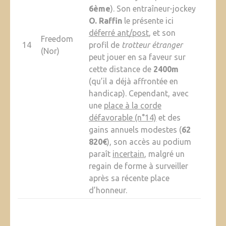
6ème
). Son entraîneur-jockey
O. Raffin
le présente ici
déferré ant/post
, et son
Freedom
14
profil de
trotteur étranger
(Nor)
peut jouer en sa faveur sur
cette distance de
2400m
(qu’il a déjà affrontée en
handicap). Cependant, avec
une
place à la corde
défavorable (n°14)
et des
gains annuels modestes (
62
820€
), son accès au podium
paraît
incertain
, malgré un
regain de forme à surveiller
après sa récente place
d’honneur.