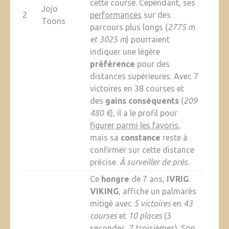
cette course. Cependant, ses
Jojo
2
performances
sur des
Toons
parcours plus longs (
2775 m
et 3025 m
) pourraient
indiquer une légère
préférence
pour des
distances supérieures. Avec 7
victoires en 38 courses et
des
gains conséquents
(
209
480 €
), il a le profil pour
figurer parmi les favoris
,
mais sa
constance
reste à
confirmer sur cette distance
précise.
À surveiller de près
.
Ce
hongre
de 7 ans,
IVRIG
VIKING
, affiche un palmarès
mitigé avec
5 victoires
en
43
courses
et
10 places
(3
secondes, 7 troisièmes). Son