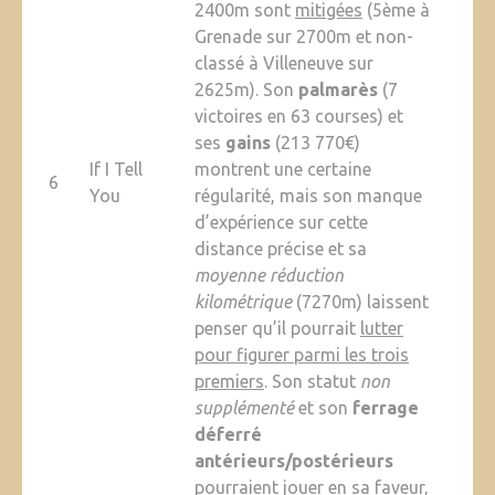
2400m sont
mitigées
(5ème à
Grenade sur 2700m et non-
classé à Villeneuve sur
2625m). Son
palmarès
(7
victoires en 63 courses) et
ses
gains
(213 770€)
If I Tell
montrent une certaine
6
You
régularité, mais son manque
d’expérience sur cette
distance précise et sa
moyenne réduction
kilométrique
(7270m) laissent
penser qu’il pourrait
lutter
pour figurer parmi les trois
premiers
. Son statut
non
supplémenté
et son
ferrage
déferré
antérieurs/postérieurs
pourraient jouer en sa faveur,