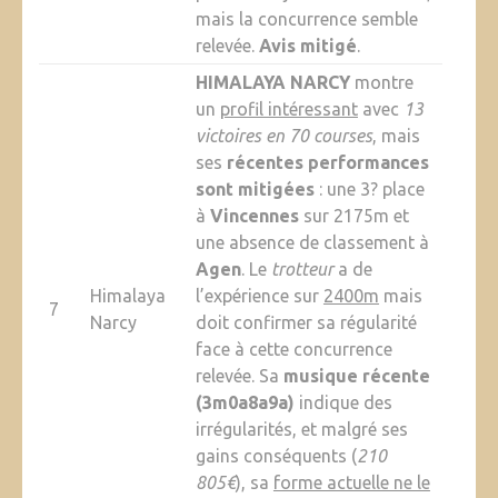
mais la concurrence semble
relevée.
Avis mitigé
.
HIMALAYA NARCY
montre
un
profil intéressant
avec
13
victoires en 70 courses
, mais
ses
récentes performances
sont mitigées
: une 3? place
à
Vincennes
sur 2175m et
une absence de classement à
Agen
. Le
trotteur
a de
Himalaya
l’expérience sur
2400m
mais
7
Narcy
doit confirmer sa régularité
face à cette concurrence
relevée. Sa
musique récente
(3m0a8a9a)
indique des
irrégularités, et malgré ses
gains conséquents (
210
805€
), sa
forme actuelle ne le