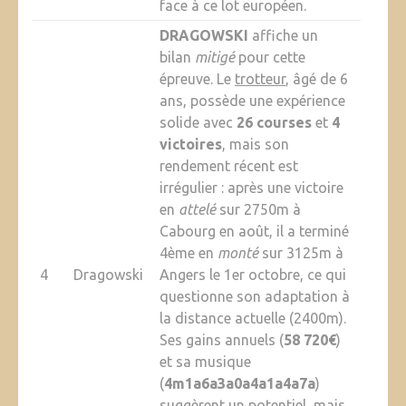
face à ce lot européen.
DRAGOWSKI
affiche un
bilan
mitigé
pour cette
épreuve. Le
trotteur
, âgé de 6
ans, possède une expérience
solide avec
26 courses
et
4
victoires
, mais son
rendement récent est
irrégulier : après une victoire
en
attelé
sur 2750m à
Cabourg en août, il a terminé
4ème en
monté
sur 3125m à
4
Dragowski
Angers le 1er octobre, ce qui
questionne son adaptation à
la distance actuelle (2400m).
Ses gains annuels (
58 720€
)
et sa musique
(
4m1a6a3a0a4a1a4a7a
)
suggèrent un potentiel, mais