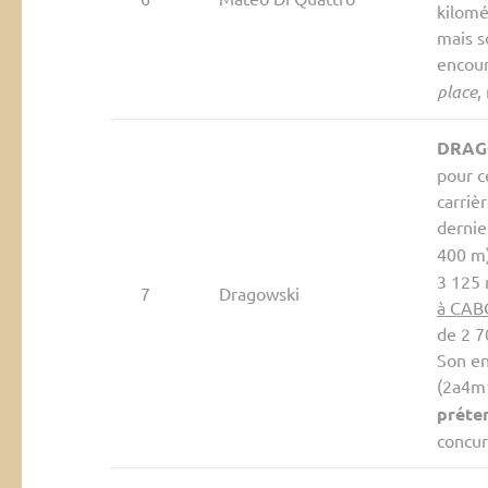
kilomé
mais s
encour
place
,
DRAG
pour c
carriè
dernie
400 m)
3 125 
7
Dragowski
à CA
de 2 7
Son en
(2a4m1
préte
concur