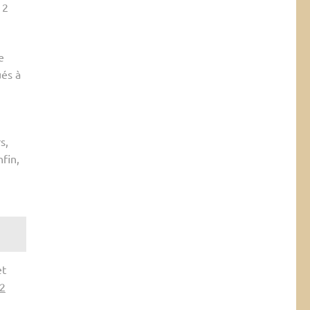
12
e
ués à
s,
fin,
et
2