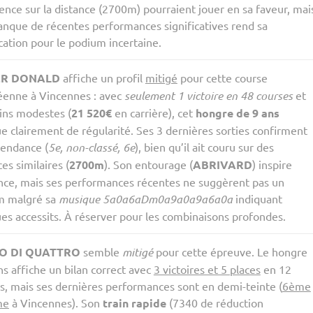
ence sur la distance (2700m) pourraient jouer en sa faveur, mai
nque de récentes performances significatives rend sa
ication pour le podium incertaine.
ER DONALD
affiche un profil
mitigé
pour cette course
enne à Vincennes : avec
seulement 1 victoire en 48 courses
et
ins modestes (
21 520€
en carrière), cet
hongre de 9 ans
 clairement de régularité. Ses 3 dernières sorties confirment
tendance (
5e, non-classé, 6e
), bien qu’il ait couru sur des
es similaires (
2700m
). Son entourage (
ABRIVARD
) inspire
nce, mais ses performances récentes ne suggèrent pas un
m malgré sa
musique 5a0a6aDm0a9a0a9a6a0a
indiquant
es accessits. À réserver pour les combinaisons profondes.
O DI QUATTRO
semble
mitigé
pour cette épreuve. Le hongre
ns affiche un bilan correct avec
3 victoires et 5 places
en 12
s, mais ses dernières performances sont en demi-teinte (
6ème
me
à Vincennes). Son
train rapide
(7340 de réduction