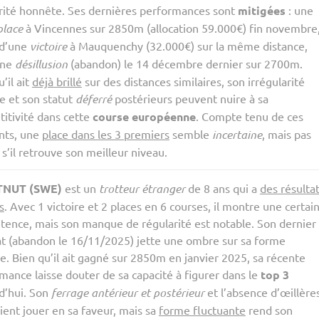
rité honnête. Ses dernières performances sont
mitigées
: une
place
à Vincennes sur 2850m (allocation 59.000€) fin novembre
 d’une
victoire
à Mauquenchy (32.000€) sur la même distance,
une
désillusion
(abandon) le 14 décembre dernier sur 2700m.
’il ait
déjà brillé
sur des distances similaires, son irrégularité
e et son statut
déferré
postérieurs peuvent nuire à sa
itivité dans cette
course européenne
. Compte tenu de ces
nts, une
place dans les 3 premiers
semble
incertaine
, mais pas
 s’il retrouve son meilleur niveau.
TNUT (SWE)
est un
trotteur étranger
de 8 ans qui a
des résulta
s
. Avec 1 victoire et 2 places en 6 courses, il montre une certai
ence, mais son manque de régularité est notable. Son dernier
at (abandon le 16/11/2025) jette une ombre sur sa forme
le. Bien qu’il ait gagné sur 2850m en janvier 2025, sa récente
mance laisse douter de sa capacité à figurer dans le
top 3
d’hui. Son
ferrage antérieur et postérieur
et l’absence d’œillère
ient jouer en sa faveur, mais sa
forme fluctuante
rend son