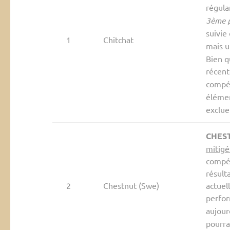
régula
3ème 
suivie
1
Chitchat
mais 
Bien qu
récent
compét
éléme
exclue
CHES
mitigé
compét
résult
2
Chestnut (Swe)
actuel
perfor
aujour
pourra