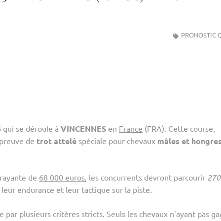
PRONOSTIC 
6
qui se déroule à
VINCENNES
en
France
(FRA). Cette course,
épreuve de
trot attelé
spéciale pour chevaux
mâles et hongre
trayante de
68 000 euros
, les concurrents devront parcourir
270
 leur endurance et leur tactique sur la piste.
 par plusieurs critères stricts. Seuls les chevaux n'ayant pas g