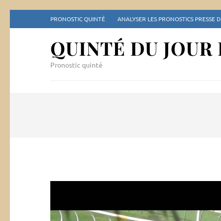
Aller
PRONOSTIC QUINTÉ
ANALYSER LES PRONOSTICS PRESSE 
au
contenu
QUINTÉ DU JOUR
(Pressez
Entrée)
Pronostic quinté