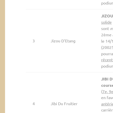
podium
JIZOU
solide
sont
m
2ème
3
Jizou D’Etang
le 14/
(20025
pourra
récen
podiu
JIBI 
cours
(
7e, 9
en fav
4
Jibi Du Fruitier
antéri
carriè