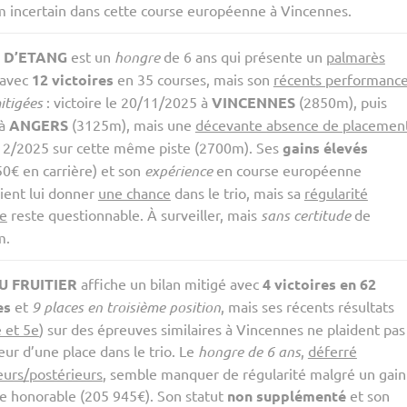
 incertain dans cette course européenne à Vincennes.
 D’ETANG
est un
hongre
de 6 ans qui présente un
palmarès
avec
12 victoires
en 35 courses, mais son
récents performanc
itigées
: victoire le 20/11/2025 à
VINCENNES
(2850m), puis
 à
ANGERS
(3125m), mais une
décevante absence de placemen
12/2025 sur cette même piste (2700m). Ses
gains élevés
0€ en carrière) et son
expérience
en course européenne
ient lui donner
une chance
dans le trio, mais sa
régularité
te
reste questionnable. À surveiller, mais
sans certitude
de
m.
DU FRUITIER
affiche un bilan mitigé avec
4 victoires en 62
es
et
9 places en troisième position
, mais ses récents résultats
e et 5e
) sur des épreuves similaires à Vincennes ne plaident pas
eur d’une place dans le trio. Le
hongre de 6 ans
,
déferré
eurs/postérieurs
, semble manquer de régularité malgré un gain
re honorable (205 945€). Son statut
non supplémenté
et son