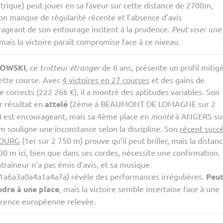
trique) peut jouer en sa faveur sur cette distance de 2700m,
on manque de régularité récente et l’absence d’avis
ageant de son entourage incitent à la prudence.
Peut viser une
 mais la victoire paraît compromise face à ce niveau.
OWSKI
, ce
trotteur étranger
de 6 ans, présente un profil mitig
ette course. Avec
4 victoires en 27 courses
et des gains de
re corrects (222 266 €), il a montré des aptitudes variables. Son
r résultat en
attelé
(2ème à BEAUMONT DE LOMAGNE sur 2
 est encourageant, mais sa 4ème place en
monté
à ANGERS su
m souligne une inconstance selon la discipline. Son
récent succ
BOURG
(1er sur 2 750 m) prouve qu’il peut briller, mais la distan
00 m ici, bien que dans ses cordes, nécessite une confirmation.
traîneur n’a pas émis d’avis, et sa musique
a6a3a0a4a1a4a7a) révèle des performances irrégulières.
Peu
ndre à une place
, mais la victoire semble incertaine face à une
rence européenne relevée.