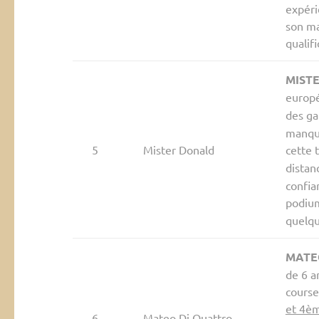
expéri
son ma
qualif
MIST
europé
des ga
manque
5
Mister Donald
cette 
distanc
confia
podiu
quelqu
MATE
de 6 a
course
et 4è
6
Mateo Di Quattro