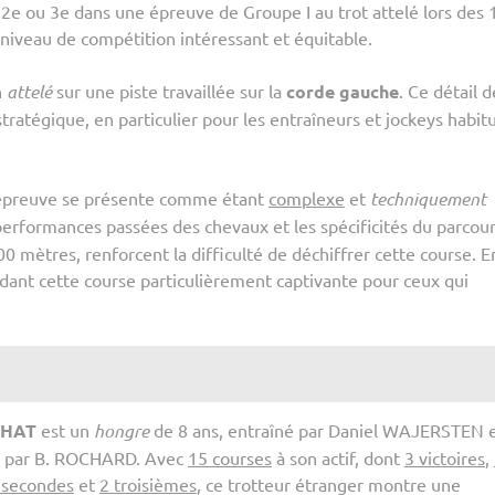
 2e ou 3e dans une épreuve de Groupe I au trot attelé lors des 
 niveau de compétition intéressant et équitable.
n
attelé
sur une piste travaillée sur la
corde gauche
. Ce détail d
ratégique, en particulier pour les entraîneurs et jockeys habit
épreuve se présente comme étant
complexe
et
techniquement
 performances passées des chevaux et les spécificités du parcour
 mètres, renforcent la difficulté de déchiffrer cette course. En
dant cette course particulièrement captivante pour ceux qui
CHAT
est un
hongre
de 8 ans, entraîné par Daniel WAJERSTEN 
 par B. ROCHARD. Avec
15 courses
à son actif, dont
3 victoires
,
 secondes
et
2 troisièmes
, ce trotteur étranger montre une