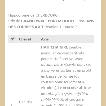
Hippodrome de CHERBOURG
Prix de
GRAND PRIX EPHREM HOUEL – 190 ANS
DES COURSES AU T
Réunion 1 Course 3
N°
Cheval
Avis
HAHICHA GIRL
semble
manquer de compétitivité
pour cette épreuve, avec
aucune place récente dans ses
3 dernières sorties
et un profil
en
baisse de forme
(65
courses pour seulement 4
victoires). Le
trotteur
affiche
un
ratio places/second/third
faible (4/7/5)
, et ses gains
Hahicha
1
actuels (1 700 € en 2026)