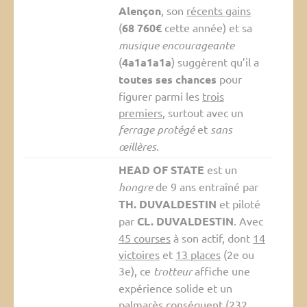
Alençon
, son
récents gains
(
68 760€
cette année) et sa
musique encourageante
(
4a1a1a1a
) suggèrent qu’il a
toutes ses chances
pour
figurer parmi les
trois
premiers
, surtout avec un
ferrage protégé
et
sans
œillères
.
HEAD OF STATE
est un
hongre
de 9 ans entraîné par
TH. DUVALDESTIN
et piloté
par
CL. DUVALDESTIN
. Avec
45 courses
à son actif, dont
14
victoires
et
13 places
(2e ou
3e), ce
trotteur
affiche une
expérience solide et un
palmarès conséquent (
232