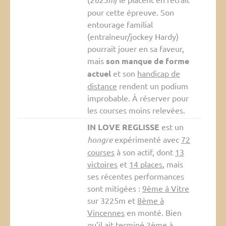
pour cette épreuve. Son
entourage familial
(entraîneur/jockey Hardy)
pourrait jouer en sa faveur,
mais
son manque de forme
actuel
et son
handicap de
distance
rendent un podium
improbable. À réserver pour
les courses moins relevées.
IN LOVE REGLISSE
est un
hongre
expérimenté avec
72
courses
à son actif, dont
13
victoires
et
14 places
, mais
ses récentes performances
sont mitigées :
9ème à Vitre
sur 3225m et
8ème à
Vincennes
en monté. Bien
qu’il ait terminé
2ème à