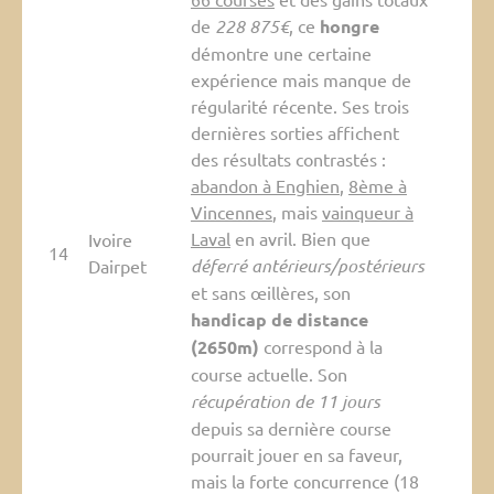
de
228 875€
, ce
hongre
démontre une certaine
expérience mais manque de
régularité récente. Ses trois
dernières sorties affichent
des résultats contrastés :
abandon à Enghien
,
8ème à
Vincennes
, mais
vainqueur à
Laval
en avril. Bien que
Ivoire
14
déferré antérieurs/postérieurs
Dairpet
et sans œillères, son
handicap de distance
(2650m)
correspond à la
course actuelle. Son
récupération de 11 jours
depuis sa dernière course
pourrait jouer en sa faveur,
mais la forte concurrence (18