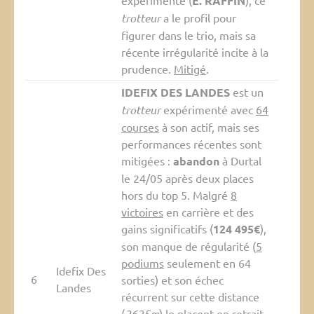
expérimenté (
E. RAFFIN
), ce
trotteur
a le profil pour
figurer dans le trio, mais sa
récente irrégularité incite à la
prudence.
Mitigé
.
IDEFIX DES LANDES
est un
trotteur
expérimenté avec
64
courses
à son actif, mais ses
performances récentes sont
mitigées :
abandon
à Durtal
le 24/05 après deux places
hors du top 5. Malgré
8
victoires
en carrière et des
gains significatifs (
124 495€
),
son manque de régularité (
5
podiums
seulement en 64
Idefix Des
6
sorties) et son échec
Landes
récurrent sur cette distance
(
2625m
) le placent en retrait