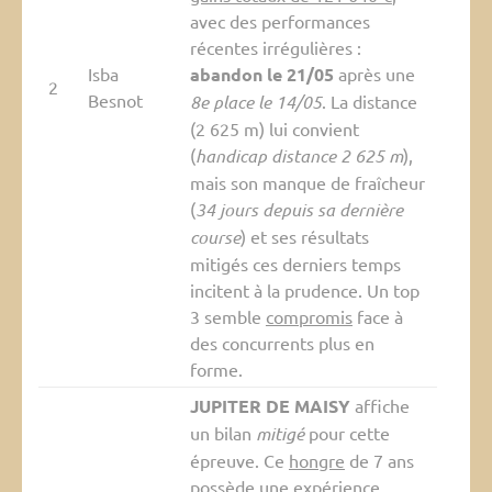
avec des performances
récentes irrégulières :
Isba
abandon le 21/05
après une
2
Besnot
8e place le 14/05
. La distance
(2 625 m) lui convient
(
handicap distance 2 625 m
),
mais son manque de fraîcheur
(
34 jours depuis sa dernière
course
) et ses résultats
mitigés ces derniers temps
incitent à la prudence. Un top
3 semble
compromis
face à
des concurrents plus en
forme.
JUPITER DE MAISY
affiche
un bilan
mitigé
pour cette
épreuve. Ce
hongre
de 7 ans
possède une expérience