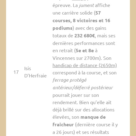
épreuve. La
jument
affiche
une carrière solide (
57
courses, 8 victoires et 16
podiums
) avec des gains
totaux de
232 680€
, mais ses
dernières performances sont
en retrait (
5e et 8e
à
Vincennes sur 2700m). Son
handicap de distance (2650m)
Isis
17
correspond à la course, et son
D’Herfraie
ferrage protégé
antérieur/déferré postérieur
pourrait jouer sur son
rendement. Bien qu’elle ait
déjà brillé sur des allocations
élevées, son
manque de
fraîcheur
(dernière course il y
a 26 jours) et ses résultats