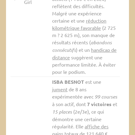
Girl
reflètent des difficultés.
Malgré une expérience
certaine et une
réduction
kilométrique favorable
(2 725
m ? 2 625 m), son manque de
résultats récents (
abandons
consécutifs
) et un
handicap de
distance
suggèrent une
performance limitée. À éviter
pour le podium.
ISBA BESNOT
est une
jument
de 8 ans
expérimentée avec
99 courses
à son actif, dont
7 victoires
et
15 places
(2e/3e), ce qui
démontre une certaine
régularité. Elle
affiche des
gains totaux de 121 640 €
,