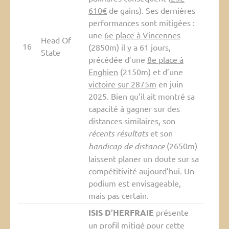
610€
de gains). Ses dernières
performances sont mitigées :
une
6e place à Vincennes
Head Of
16
(2850m) il y a 61 jours,
State
précédée d’une
8e place à
Enghien
(2150m) et d’une
victoire sur 2875m
en juin
2025. Bien qu’il ait montré sa
capacité à gagner sur des
distances similaires, son
récents résultats
et son
handicap de distance
(2650m)
laissent planer un doute sur sa
compétitivité aujourd’hui. Un
podium est envisageable,
mais pas certain.
ISIS D’HERFRAIE
présente
un profil
mitigé
pour cette