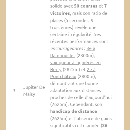
solide avec
50 courses
et
7
victoires
, mais son ratio de
places (5 secondes, 9
troisièmes) révèle une
certaine irrégularité. Ses
récentes performances sont
encourageantes
:
3e à
Rambouillet
(2800m),
vainqueur à Lignières en
Berry
(2825m) et
2e à
Pontchâteau
(2800m),
démontrant une bonne
Jupiter De
adaptation aux distances
3
Maisy
proches de celle d’aujourd’hui
(2625m). Cependant, son
handicap de distance
(2625m) et l’absence de gains
significatifs cette année (
26