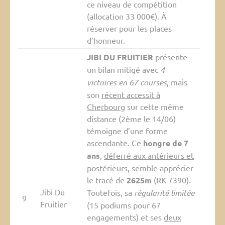
ce niveau de compétition
(allocation 33 000€). À
réserver pour les places
d’honneur.
JIBI DU FRUITIER
présente
un bilan mitigé avec
4
victoires en 67 courses
, mais
son
récent accessit à
Cherbourg
sur cette même
distance (2ème le 14/06)
témoigne d’une forme
ascendante. Ce
hongre de 7
ans
,
déferré aux antérieurs et
postérieurs
, semble apprécier
le tracé de
2625m
(RK 7390).
Jibi Du
Toutefois, sa
régularité limitée
9
Fruitier
(15 podiums pour 67
engagements) et ses
deux