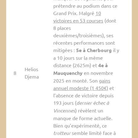
prétendre au podium dans ce
Grand Prix. Malgré
10
victoires en 53 courses
(dont
8 places
deuxièmes/troisièmes), ses
récentes performances sont
mitigées :
5e à Cherbourg
il y
a 10 jours sur la même
distance (2625m) et
4e à
Helios
8
Mauquenchy
en novembre
Djema
2025 en monté. Son
gains
annuel modeste (1 450€)
et
l’absence de victoire depuis
193 jours (
dernier échec à
Vincennes
) révèlent un
manque de forme actuelle.
Bien qu’expérimenté, ce
trotteur
semble limité face à