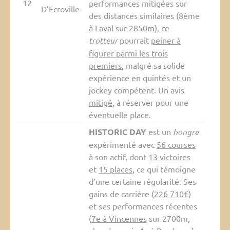
12
performances mitigées sur
D’Ecroville
des distances similaires (8ème
à Laval sur 2850m), ce
trotteur
pourrait
peiner à
figurer parmi les trois
premiers
, malgré sa solide
expérience en quintés et un
jockey compétent. Un avis
mitigé
, à réserver pour une
éventuelle place.
HISTORIC DAY
est un
hongre
expérimenté avec
56 courses
à son actif, dont
13 victoires
et
15 places
, ce qui témoigne
d’une certaine régularité. Ses
gains de carrière (
226 710€
)
et ses performances récentes
(
7e à Vincennes
sur 2700m,