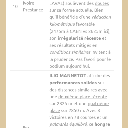
Ivoire
LAVAL) soulèvent des
doutes
10
Prestance
sur sa forme actuelle
. Bien
qu’il bénéficie d’une
réduction
kilométrique
favorable
(2475m à CAEN vs 2625m ici),
son
irrégularité récente
et
ses résultats mitigés en
conditions similaires
invitent à
la prudence. Pas favori pour le
podium aujourd’hui.
ILIO MANNETOT
affiche des
performances solides
sur
des distances similaires avec
une
deuxième place récente
sur 2825 m et une
quatrième
place
sur 2850 m. Avec 8
victoires en 78 courses et un
palmarès équilibré
, ce
hongre
Ilio