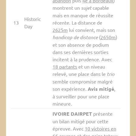
abandon
puis
4e à Bordeaux
)
montrent un
sujet
capable
mais en manque de réussite
Historic
13
récente. La distance de
Day
2625m
lui convient, mais son
handicap de distance
(
2650m
)
et son absence de podium
dans ses dernières sorties
incitent à la prudence. Avec
18 partants
et un niveau
relevé, une place dans le
trio
semble compromise malgré
son expérience.
Avis mitigé
,
à surveiller pour une place
mineure.
IVOIRE DAIRPET
présente
un bilan mitigé pour cette
épreuve. Avec
10 victoires en
66 courses
et des gains totaux