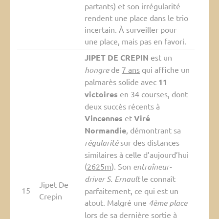
partants) et son irrégularité
rendent une place dans le trio
incertain. À surveiller pour
une place, mais pas en favori.
JIPET DE CREPIN
est un
hongre
de
7 ans
qui affiche un
palmarès solide avec
11
victoires
en
34 courses
, dont
deux succès récents à
Vincennes
et
Viré
Normandie
, démontrant sa
régularité
sur des distances
similaires à celle d’aujourd’hui
(
2625m
). Son
entraîneur-
driver S. Ernault
le connaît
Jipet De
15
parfaitement, ce qui est un
Crepin
atout. Malgré une
4ème place
lors de sa dernière sortie à