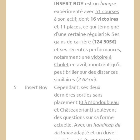
INSERT BOY
est un
hongre
expérimenté avec
51 courses
à son actif, dont
16 victoires
et
11 places
, ce qui témoigne
d’une certaine régularité. Ses
gains de carrière (
124 305€
)
et ses récentes performances,
notamment une
victoire à
Cholet
en avril, montrent qu’il
peut briller sur des distances
similaires (
2 625m
).
5
Insert Boy
Cependant, ses deux
dernières sorties sans
placement (
0 à Mondoubleau
et Châteaubriant
) soulèvent
des questions sur sa forme
actuelle. Avec un
handicap de
distance
adapté et un driver