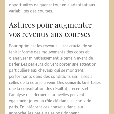
opportunités de gagner tout en s’adaptant aux
variabilités des courses.
Astuces pour augmenter
vos revenus aux courses
Pour optimiser les revenus, il est crucial de se
tenir informé des mouvements des cotes et
d’analyser minutieusement le terrain avant de
parier. Les parieurs doivent porter une attention
particulière aux chevaux qui se montrent
performants dans des conditions similaires à
celles de la course à venir. Des
conseils turf
telles
que la consultation des résultats récents et
l’analyse des dernières nouvelles peuvent
également jouer un rôle clé dans les choix de
paris. En intégrant ces conseils dans leur
approche, les parieurs se positionnent