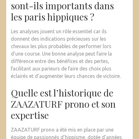
sont-ils importants dans
les paris hippiques ?
Les analyses jouent un rôle essentiel car ils
donnent des indications précieuses sur les
chevaux les plus probables de performer lors
d’une course. Une bonne analyse peut faire la
différence entre des bénéfices et des pertes,
facilitant aux parieurs de faire des choix plus
éclairés et d’augmenter leurs chances de victoire.
Quelle est l’historique de
ZAAZATURF prono et son
expertise
ZAAZATURF prono a été mis en place par une
équipe de passionnés d’hippisme, dotée d’années