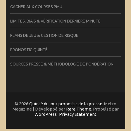
GAGNER AUX COURSES PMU
LIMITES, BIAIS & VÉRIFICATION DERNIÈRE MINUTE
PLANS DE JEU & GESTION DE RISQUE
PRONOSTIC QUINTÉ
SOURCES PRESSE & MÉTHODOLOGIE DE PONDÉRATION
© 2026
Quinté du jour pronostic de la presse
. Metro
Magazine | Développé par
Rara Theme
. Propulsé par
WordPress
.
Privacy Statement