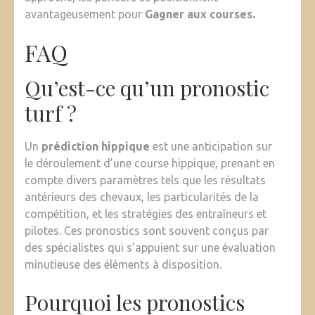
avantageusement pour
Gagner aux courses.
FAQ
Qu’est-ce qu’un pronostic
turf ?
Un
prédiction hippique
est une anticipation sur
le déroulement d’une course hippique, prenant en
compte divers paramètres tels que les résultats
antérieurs des chevaux, les particularités de la
compétition, et les stratégies des entraîneurs et
pilotes. Ces pronostics sont souvent conçus par
des spécialistes qui s’appuient sur une évaluation
minutieuse des éléments à disposition.
Pourquoi les pronostics