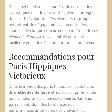
Des aspects tels que le numéro de corde et les
statistiques des drivers sont également intégrés
dans cette évaluation. Ces éléments regroupés
permettent de dégager une vision nette des
chances de chaque concurrent. La maîtrise de ces
éléments d’analyse
devient vitale pour une
meilleure prise de décision pour miser au mieux.
Recommandations pour
Paris Hippiques
Victorieux
Dans le monde des paris hippiques, l’élaboration
de
méthodes de mise
efficaces est primordiale
pour améliorer les chances de
remporter des
paris.
En étudiant les tendances des
performances antérieures des chevaux, les