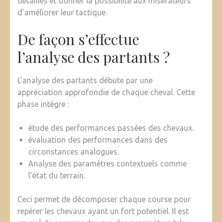
détaillés et donner la possibilité aux miserateurs
d’améliorer leur tactique.
De façon s’effectue
l’analyse des partants ?
L’analyse des partants débute par une
appréciation approfondie de chaque cheval. Cette
phase intègre :
étude des performances passées des chevaux.
évaluation des performances dans des
circonstances analogues.
Analyse des paramètres contextuels comme
l’état du terrain.
Ceci permet de décomposer chaque course pour
repérer les chevaux ayant un fort potentiel. Il est