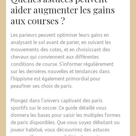
aider augmenter les gains
aux courses ?
Les parieurs peuvent optimiser leurs gains en
analysant le sol avant de parier, en suivant les
mouvements des cotes, et en choisissant des
chevaux qui conviennent aux différentes
conditions de course. S’informer régulièrement
sur les dernières nouvelles et tendances dans
l’hippisme est également primordial pour
peaufiner ses choix de paris.
Plongez dans l’univers captivant des paris
sportifs sur le soccer. Ce guide détaillé vous
donnera les bases pour saisir les multiples formes
de paris disponibles. Que vous soyez débutant ou
joueur habitué, vous découvrirez des astuces