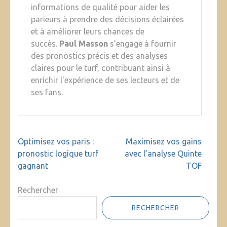
informations de qualité pour aider les
parieurs à prendre des décisions éclairées
et à améliorer leurs chances de
succès.
Paul Masson
s'engage à fournir
des pronostics précis et des analyses
claires pour le turf, contribuant ainsi à
enrichir l'expérience de ses lecteurs et de
ses fans.
Navigation
Optimisez vos paris :
Maximisez vos gains
de
pronostic logique turf
avec l’analyse Quinte
l’article
gagnant
TOF
Rechercher
RECHERCHER