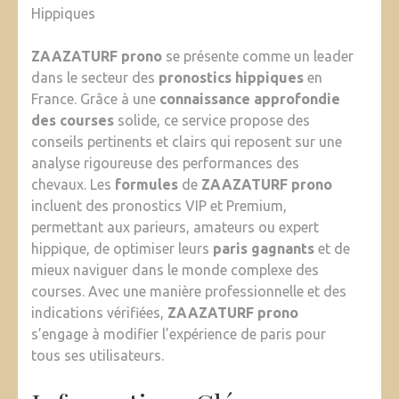
Hippiques
ZAAZATURF prono
se présente comme un leader
dans le secteur des
pronostics hippiques
en
France. Grâce à une
connaissance approfondie
des courses
solide, ce service propose des
conseils pertinents et clairs qui reposent sur une
analyse rigoureuse des performances des
chevaux. Les
formules
de
ZAAZATURF prono
incluent des pronostics VIP et Premium,
permettant aux parieurs, amateurs ou expert
hippique, de optimiser leurs
paris gagnants
et de
mieux naviguer dans le monde complexe des
courses. Avec une manière professionnelle et des
indications vérifiées,
ZAAZATURF prono
s’engage à modifier l’expérience de paris pour
tous ses utilisateurs.