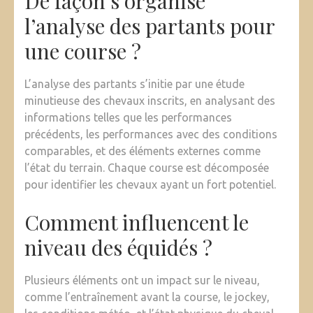
De façon s’organise
l’analyse des partants pour
une course ?
L’analyse des partants s’initie par une étude
minutieuse des chevaux inscrits, en analysant des
informations telles que les performances
précédents, les performances avec des conditions
comparables, et des éléments externes comme
l’état du terrain. Chaque course est décomposée
pour identifier les chevaux ayant un fort potentiel.
Comment influencent le
niveau des équidés ?
Plusieurs éléments ont un impact sur le niveau,
comme l’entraînement avant la course, le jockey,