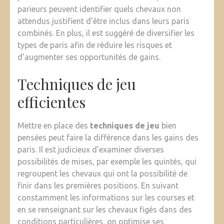
parieurs peuvent identifier quels chevaux non
attendus justifient d’être inclus dans leurs paris
combinés. En plus, il est suggéré de diversifier les
types de paris afin de réduire les risques et
d’augmenter ses opportunités de gains.
Techniques de jeu
efficientes
Mettre en place des
techniques de jeu
bien
pensées peut faire la différence dans les gains des
paris. Il est judicieux d’examiner diverses
possibilités de mises, par exemple les quintés, qui
regroupent les chevaux qui ont la possibilité de
finir dans les premières positions. En suivant
constamment les informations sur les courses et
en se renseignant sur les chevaux figés dans des
conditions particulières, on optimise ses