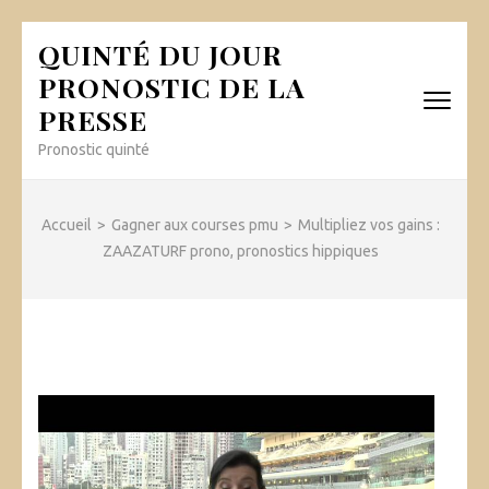
Aller
QUINTÉ DU JOUR
au
PRONOSTIC DE LA
contenu
PRESSE
(Pressez
Entrée)
Pronostic quinté
Accueil
>
Gagner aux courses pmu
>
Multipliez vos gains :
ZAAZATURF prono, pronostics hippiques