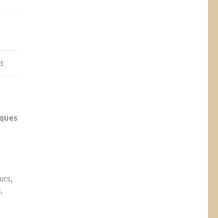
ns
iques
urs,
s
,