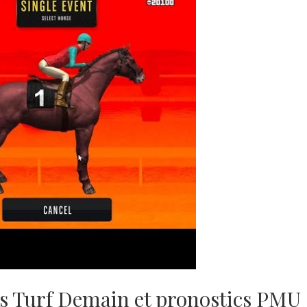
is Turf Demain et pronostics PMU