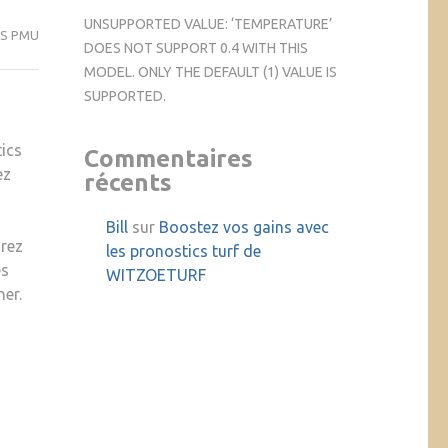
UNSUPPORTED VALUE: ‘TEMPERATURE’
S PMU
DOES NOT SUPPORT 0.4 WITH THIS
MODEL. ONLY THE DEFAULT (1) VALUE IS
SUPPORTED.
ics
Commentaires
ez
récents
Bill
sur
Boostez vos gains avec
drez
les pronostics turf de
es
WITZOETURF
er.