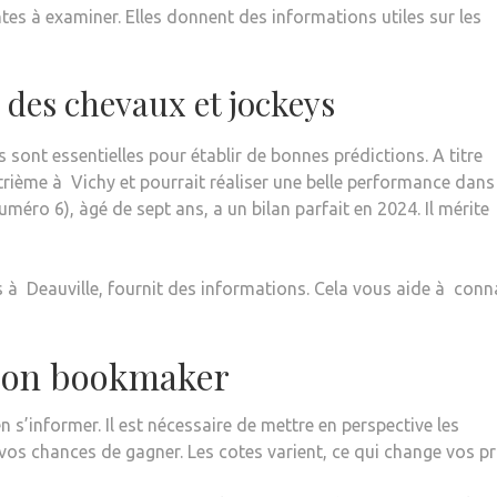
tes à examiner. Elles donnent des informations utiles sur les
des chevaux et jockeys
s sont essentielles pour établir de bonnes prédictions. A titre
rième à Vichy et pourrait réaliser une belle performance dans 
uméro 6), àgé de sept ans, a un bilan parfait en 2024. Il mérite
s à Deauville, fournit des informations. Cela vous aide à conn
son bookmaker
s’informer. Il est nécessaire de mettre en perspective les
vos chances de gagner. Les cotes varient, ce qui change vos pr