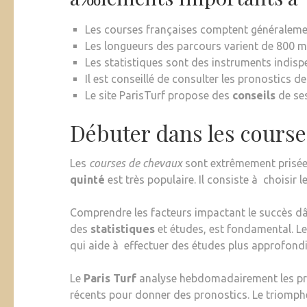
Les courses françaises comptent généralemen
Les longueurs des parcours varient de 800 m
Les statistiques sont des instruments indisp
Il est conseillé de consulter les pronostics 
Le site ParisTurf propose des
conseils
de ses
Débuter dans les course
Les
courses de chevaux
sont extrêmement prisées
quinté
est très populaire. Il consiste à choisir
Comprendre les facteurs impactant le succès dâ€
des
statistiques
et études, est fondamental. L
qui aide à effectuer des études plus approfondi
Le
Paris Turf
analyse hebdomadairement les proc
récents pour donner des pronostics. Le triomph