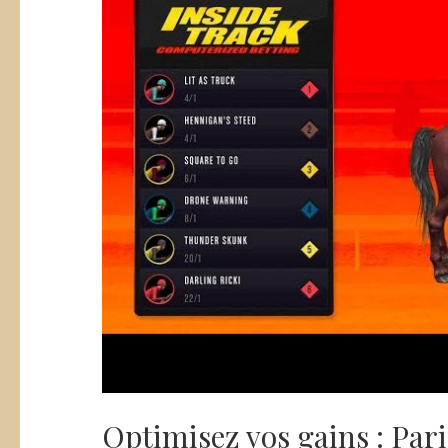
Optimisez vos gains : Par