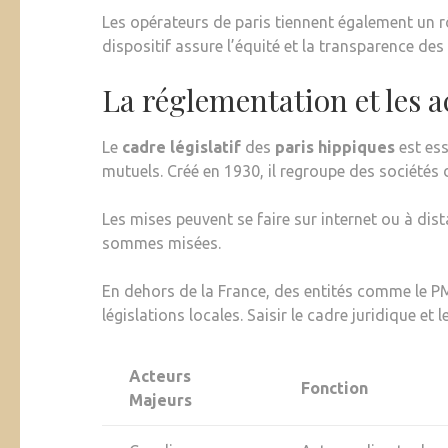
Les opérateurs de paris tiennent également un rôl
dispositif assure l’équité et la transparence des 
La réglementation et les 
Le
cadre législatif
des
paris hippiques
est ess
mutuels. Créé en 1930, il regroupe des sociétés 
Les mises peuvent se faire sur internet ou à dis
sommes misées.
En dehors de la France, des entités comme le P
législations locales. Saisir le cadre juridique et 
Acteurs
Fonction
Majeurs