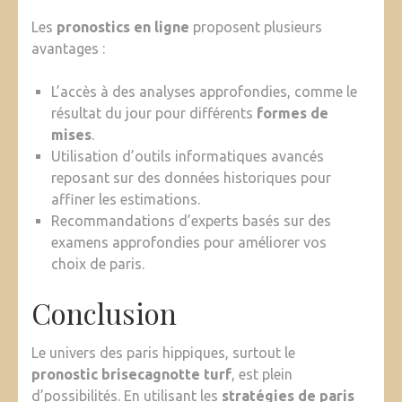
Les
pronostics en ligne
proposent plusieurs
avantages :
L’accès à des analyses approfondies, comme le
résultat du jour pour différents
formes de
mises
.
Utilisation d’outils informatiques avancés
reposant sur des données historiques pour
affiner les estimations.
Recommandations d’experts basés sur des
examens approfondies pour améliorer vos
choix de paris.
Conclusion
Le univers des paris hippiques, surtout le
pronostic brisecagnotte turf
, est plein
d’possibilités. En utilisant les
stratégies de paris