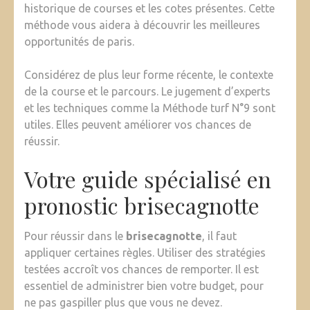
historique de courses et les cotes présentes. Cette
méthode vous aidera à découvrir les meilleures
opportunités de paris.
Considérez de plus leur forme récente, le contexte
de la course et le parcours. Le jugement d’experts
et les techniques comme la Méthode turf N°9 sont
utiles. Elles peuvent améliorer vos chances de
réussir.
Votre guide spécialisé en
pronostic brisecagnotte
Pour réussir dans le
brisecagnotte
, il faut
appliquer certaines règles. Utiliser des stratégies
testées accroît vos chances de remporter. Il est
essentiel de administrer bien votre budget, pour
ne pas gaspiller plus que vous ne devez.