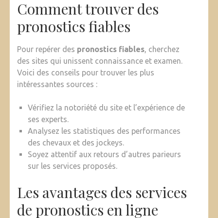
Comment trouver des
pronostics fiables
Pour repérer des
pronostics fiables
, cherchez
des sites qui unissent connaissance et examen.
Voici des conseils pour trouver les plus
intéressantes sources :
Vérifiez la notoriété du site et l’expérience de
ses experts.
Analysez les statistiques des performances
des chevaux et des jockeys.
Soyez attentif aux retours d’autres parieurs
sur les services proposés.
Les avantages des services
de pronostics en ligne