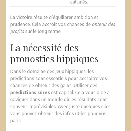
calculés.
La victoire résulte d’équilibrer ambition et
prudence. Cela accroît vos chances de
obtenir des
profits
sur le long terme.
La nécessité des
pronostics hippiques
Dans le domaine des jeux hippiques, les
prédictions sont essentiels pour accroître vos
chances de obtenir des gains. Utiliser des
prédictions sûres
est capital. Cela vous aide à
naviguer dans un monde où les résultats sont
souvent imprévisibles. Avec juste quelques clics,
vous pouvez obtenir des infos utiles pour vos
paris.