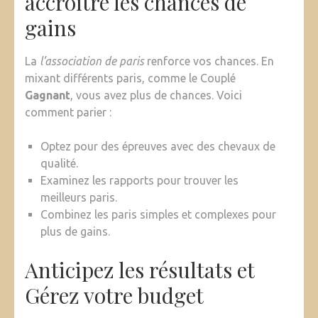
accroître les chances de
gains
La
l’association de paris
renforce vos chances. En
mixant différents paris, comme le Couplé
Gagnant
, vous avez plus de chances. Voici
comment parier :
Optez pour des épreuves avec des chevaux de
qualité.
Examinez les rapports pour trouver les
meilleurs paris.
Combinez les paris simples et complexes pour
plus de gains.
Anticipez les résultats et
Gérez votre budget