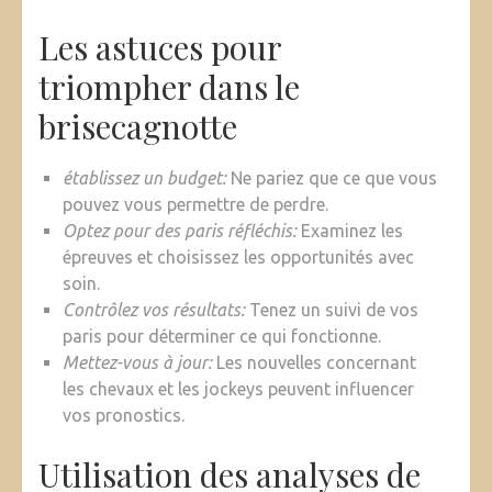
Les astuces pour
triompher dans le
brisecagnotte
établissez un budget:
Ne pariez que ce que vous
pouvez vous permettre de perdre.
Optez pour des paris réfléchis:
Examinez les
épreuves et choisissez les opportunités avec
soin.
Contrôlez vos résultats:
Tenez un suivi de vos
paris pour déterminer ce qui fonctionne.
Mettez-vous à jour:
Les nouvelles concernant
les chevaux et les jockeys peuvent influencer
vos pronostics.
Utilisation des analyses de