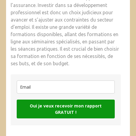
l’assurance. Investir dans sa développement
professionnel est donc un choix judicieux pour
avancer et s’ajuster aux contraintes du secteur
d’emploi. Il existe une grande variété de
formations disponibles, allant des formations en
ligne aux séminaires spécialisés, en passant par
les séances pratiques. Il est crucial de bien choisir
sa formation en fonction de ses nécessités, de
ses buts, et de son budget.
Oui je veux recevoir mon rapport
GRATUIT !