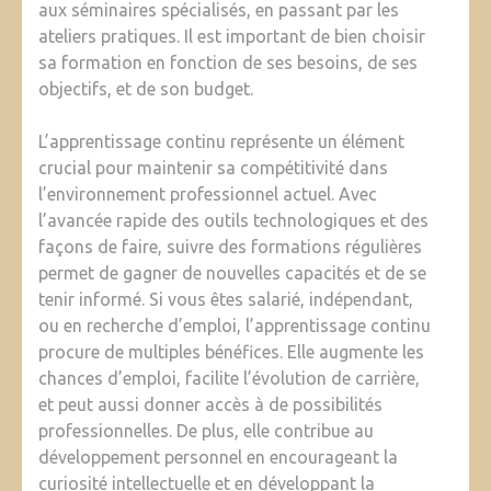
aux séminaires spécialisés, en passant par les
ateliers pratiques. Il est important de bien choisir
sa formation en fonction de ses besoins, de ses
objectifs, et de son budget.
L’apprentissage continu représente un élément
crucial pour maintenir sa compétitivité dans
l’environnement professionnel actuel. Avec
l’avancée rapide des outils technologiques et des
façons de faire, suivre des formations régulières
permet de gagner de nouvelles capacités et de se
tenir informé. Si vous êtes salarié, indépendant,
ou en recherche d’emploi, l’apprentissage continu
procure de multiples bénéfices. Elle augmente les
chances d’emploi, facilite l’évolution de carrière,
et peut aussi donner accès à de possibilités
professionnelles. De plus, elle contribue au
développement personnel en encourageant la
curiosité intellectuelle et en développant la