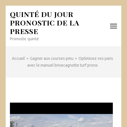
Aller
QUINTÉ DU JOUR
au
PRONOSTIC DE LA
contenu
PRESSE
(Pressez
Entrée)
Pronostic quinté
Accueil
>
Gagner aux courses pmu
>
Optimisez vos paris
avec le manuel brisecagnotte turf prono