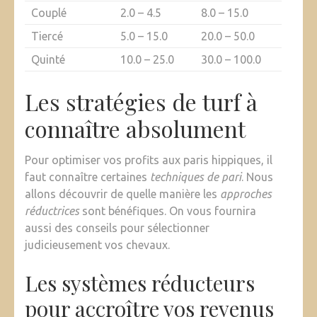
Couplé
2.0 – 4.5
8.0 – 15.0
Tiercé
5.0 – 15.0
20.0 – 50.0
Quinté
10.0 – 25.0
30.0 – 100.0
Les stratégies de turf à
connaître absolument
Pour optimiser vos profits aux paris hippiques, il
faut connaître certaines
techniques de pari
. Nous
allons découvrir de quelle manière les
approches
réductrices
sont bénéfiques. On vous fournira
aussi des conseils pour sélectionner
judicieusement vos chevaux.
Les systèmes réducteurs
pour accroître vos revenus