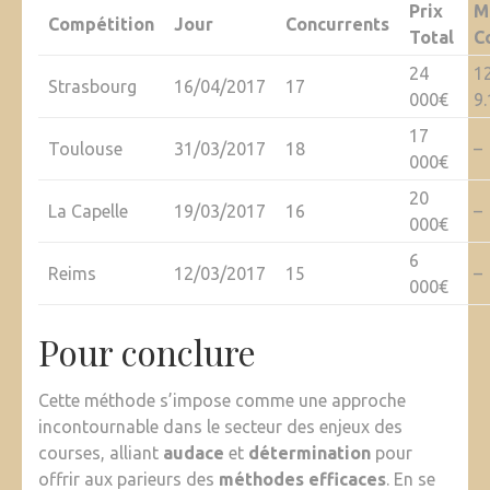
Prix
M
Compétition
Jour
Concurrents
Total
C
24
12
Strasbourg
16/04/2017
17
000€
9.
17
Toulouse
31/03/2017
18
–
000€
20
La Capelle
19/03/2017
16
–
000€
6
Reims
12/03/2017
15
–
000€
Pour conclure
Cette méthode s’impose comme une approche
incontournable dans le secteur des enjeux des
courses, alliant
audace
et
détermination
pour
offrir aux parieurs des
méthodes efficaces
. En se