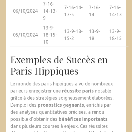
7-16-
7-16-14-
7-16-
7-16-
06/10/2024
14-13-
13-5
14
14-13
9
13-9-
13-9-18-
13-9-
13-9-
05/10/2024
18-15-
15-2
18
18-15
10
Exemples de Succès en
Paris Hippiques
Le monde des paris hippiques a vu de nombreux
parieurs enregistrer une
réussite paris
notable
grâce à des stratégies soigneusement élaborées.
L’emploi des
pronostics gagnants
, enrichis par
des analyses quantitatives précises, a rendu
possible d’obtenir des
bénéfices importants
dans plusieurs courses à enjeux. Ces réussites