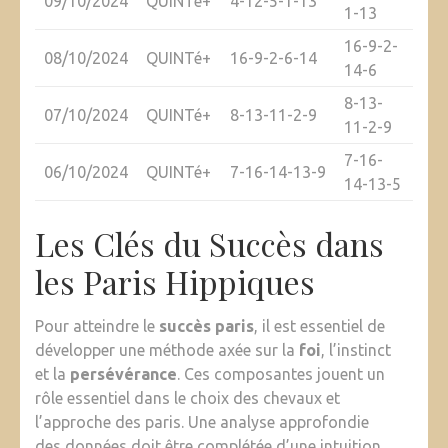
09/10/2024
QUINTé+
4-12-5-1-13
1-13
16-9-2-
08/10/2024
QUINTé+
16-9-2-6-14
14-6
8-13-
07/10/2024
QUINTé+
8-13-11-2-9
11-2-9
7-16-
06/10/2024
QUINTé+
7-16-14-13-9
14-13-5
Les Clés du Succès dans
les Paris Hippiques
Pour atteindre le
succès paris
, il est essentiel de
développer une méthode axée sur la
foi
, l’instinct
et la
persévérance
. Ces composantes jouent un
rôle essentiel dans le choix des chevaux et
l’approche des paris. Une analyse approfondie
des données doit être complétée d’une intuition