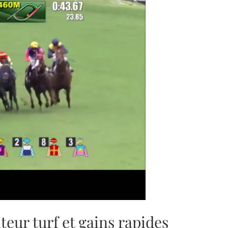
teur turf et gains rapides