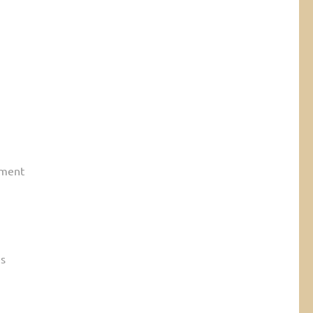
ment
es