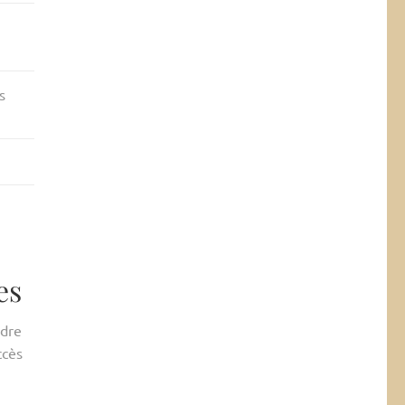
s
es
ndre
ccès