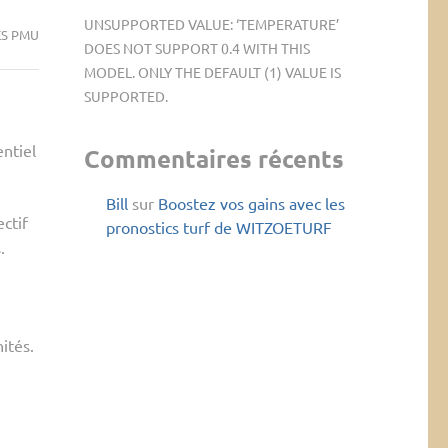
UNSUPPORTED VALUE: ‘TEMPERATURE’
S PMU
DOES NOT SUPPORT 0.4 WITH THIS
MODEL. ONLY THE DEFAULT (1) VALUE IS
SUPPORTED.
ntiel
Commentaires récents
Bill
sur
Boostez vos gains avec les
ectif
pronostics turf de WITZOETURF
.
ités.