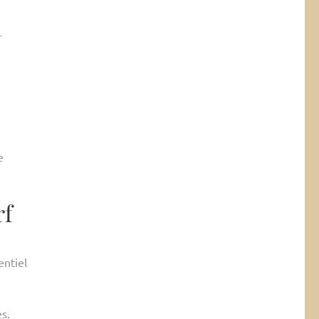
-
e
rf
entiel
s.