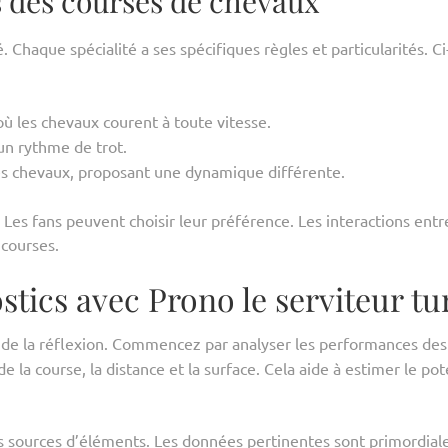
es des courses de chevaux
é. Chaque spécialité a ses spécifiques règles et particularités. Ci
, où les chevaux courent à toute vitesse.
un rythme de trot.
es chevaux, proposant une dynamique différente.
 Les fans peuvent choisir leur préférence. Les interactions entr
 courses.
tics avec Prono le serviteur tu
t de la réflexion. Commencez par analyser les performances des
 la course, la distance et la surface. Cela aide à estimer le pot
es sources d’éléments. Les données pertinentes sont primordiale