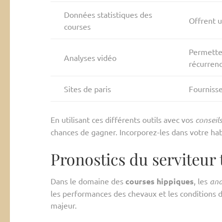
Données statistiques des
Offrent 
courses
Permetten
Analyses vidéo
récurrenc
Sites de paris
Fournisse
En utilisant ces différents outils avec vos
conseil
chances de gagner. Incorporez-les dans votre hab
Pronostics du serviteur 
Dans le domaine des
courses hippiques
, les
ana
les performances des chevaux et les conditions d
majeur.