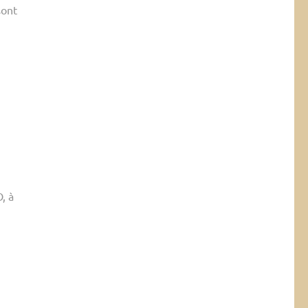
ont
, à